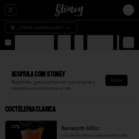
Abrir menu de navegación
Login
¿Dónde quieres pedir?
Cocteleria Clasica
Snack
Grill
Bowl & frios
Salsas
Fr
Acumula
COIN STONEY
Únete
Regístrate, gana puntos con tus compras y
canjealos por productos y más
Cocteleria Clasica
-
30
%
Ramazzotti 600cc
Licor de flor hibiscus, espumante y soda.