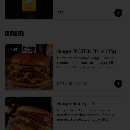
$50
Burger
-
14
%
Burger PROTEIN PLUS! 115g
Burger de tres carne 330gr  + queso 
cheddar americano, tocino y pepinillo.  
Contiene 115g de proteína por porción. 
+ papa fritas
$12.500
$14.500
Burger Stoney - LY
Burger de 120gr , Queso Cheddar 
americano, tocino crocante , Cebolla 
morada, Tomate, Lechuga y BBQ + 
Canasto de papas fritas.