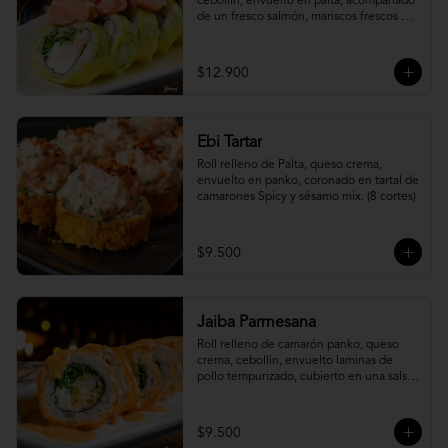
cebollín, envuelto en palta, acompañado 
de un fresco salmón, mariscos frescos en 
una leche de tigre acevichada.
$12.900
Ebi Tartar
Roll relleno de Palta, queso crema, 
envuelto en panko, coronado en tartal de 
camarones Spicy y sésamo mix. (8 cortes)
$9.500
Jaiba Parmesana
Roll relleno de camarón panko, queso 
crema, cebollín, envuelto laminas de 
pollo tempurizado, cubierto en una salsa 
jaiba parmesana con toques de vino 
blanco.
$9.500