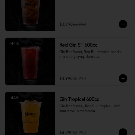
$3.990
$6.500
-
44
%
Red Gin ST 600cc
Gin Beefeater, Red Bull tropical sandia, 
mix sour y syrup Jamaica.
$4.990
$8.990
-
44
%
Gin Tropical 600cc
Gin Beefeater , Red Bull tropical , mix 
sour y syrup maracuya.
$4.990
$8.990