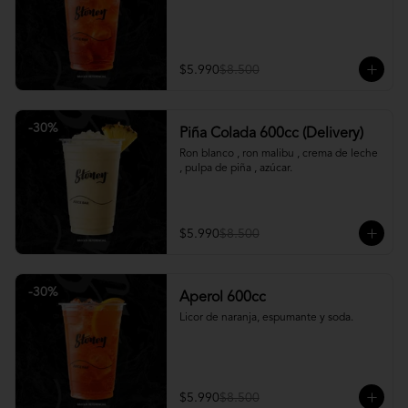
$5.990
$8.500
-
30
%
Piña Colada 600cc (Delivery)
Ron blanco , ron malibu , crema de leche 
, pulpa de piña , azúcar.
$5.990
$8.500
-
30
%
Aperol 600cc
Licor de naranja, espumante y soda.
$5.990
$8.500