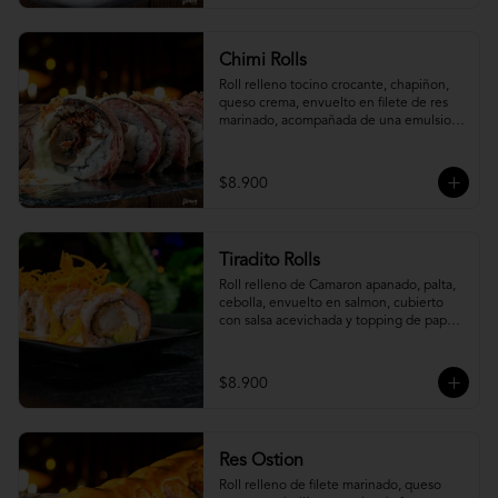
Chimi Rolls
Roll relleno tocino crocante, chapiñon, 
queso crema, envuelto en filete de res 
marinado, acompañada de una emulsion 
palta y chimichurri, con toques de 
cebolla crispy.
$8.900
Tiradito Rolls
Roll relleno de Camaron apanado, palta, 
cebolla, envuelto en salmon, cubierto 
con salsa acevichada y topping de papa 
camote.
$8.900
Res Ostion
Roll relleno de filete marinado, queso 