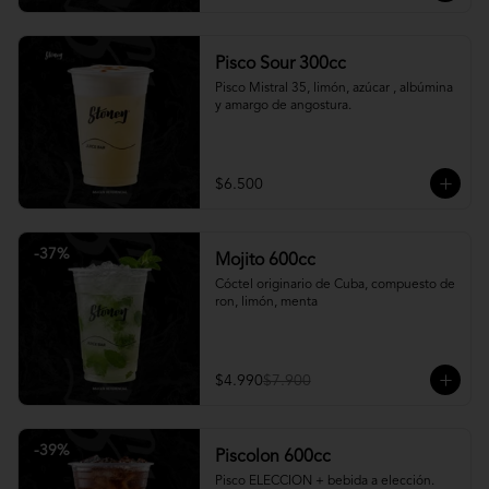
Pisco Sour 300cc
Pisco Mistral 35, limón, azúcar , albúmina 
y amargo de angostura.
$6.500
-
37
%
Mojito 600cc
Cóctel originario de Cuba, compuesto de 
ron, limón, menta
$4.990
$7.900
-
39
%
Piscolon 600cc
Pisco ELECCION + bebida a elección.