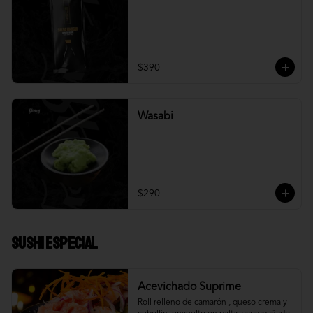
$390
Wasabi
$290
Sushi Especial
Acevichado Suprime
Roll relleno de camarón , queso crema y 