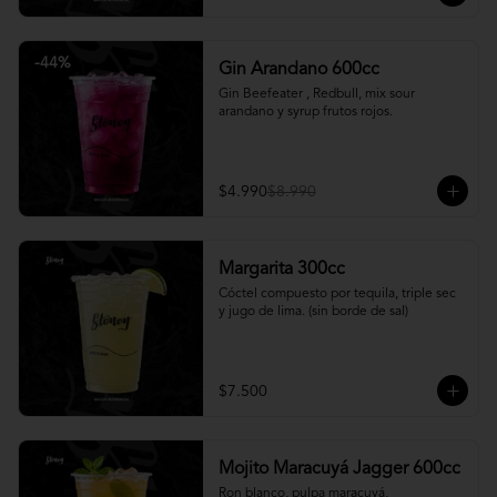
-
44
%
Gin Arandano 600cc
Gin Beefeater , Redbull, mix sour 
arandano y syrup frutos rojos.
$4.990
$8.990
Margarita 300cc
Cóctel compuesto por tequila, triple sec 
y jugo de lima. (sin borde de sal)
$7.500
Mojito Maracuyá Jagger 600cc
Ron blanco, pulpa maracuyá, 