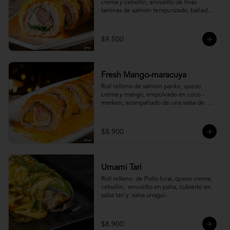
crema y cebollín, envuelto de finas 
laminas de salmón tempurizado, bañada 
en una salsa ostión y parmesano.
$9.500
Fresh Mango-maracuya
Roll relleno de salmón panko, queso 
crema y mango, empolvado en coco - 
merken, acompañado de una salsa de 
maracuyá y sutil menta.
$8.900
Umami Tari
Roll relleno  de Pollo furai, queso crema, 
cebollin,  envuelto en palta, cubierto en 
salsa tari y  salsa unagui.
$8.900