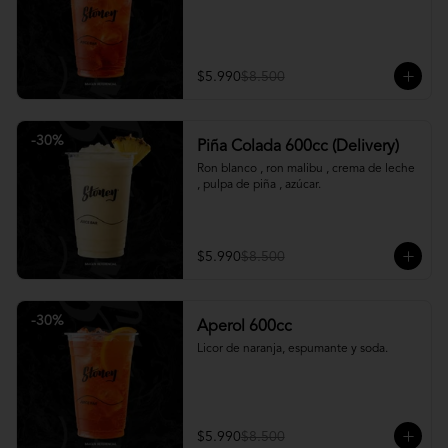
$5.990
$8.500
-
30
%
Piña Colada 600cc (Delivery)
Ron blanco , ron malibu , crema de leche 
, pulpa de piña , azúcar.
$5.990
$8.500
-
30
%
Aperol 600cc
Licor de naranja, espumante y soda.
$5.990
$8.500