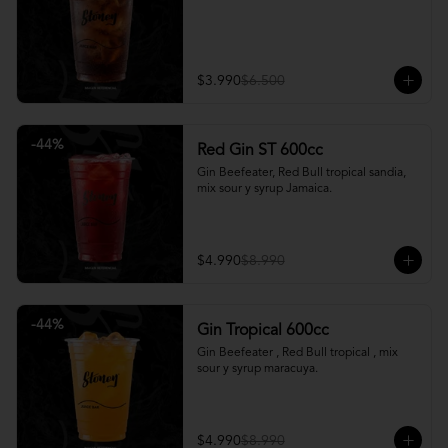
$3.990
$6.500
-
44
%
Red Gin ST 600cc
Gin Beefeater, Red Bull tropical sandia, 
mix sour y syrup Jamaica.
$4.990
$8.990
-
44
%
Gin Tropical 600cc
Gin Beefeater , Red Bull tropical , mix 
sour y syrup maracuya.
$4.990
$8.990