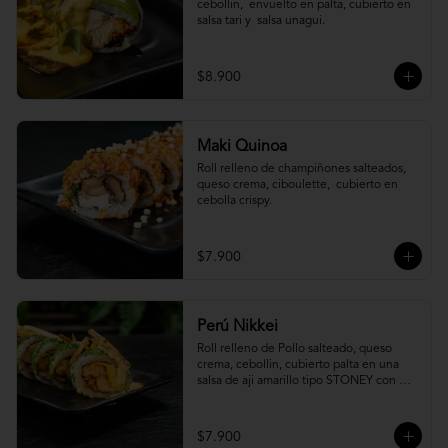
cebollin,  envuelto en palta, cubierto en 
salsa tari y  salsa unagui.
$8.900
Maki Quinoa
​Roll relleno de champiñones salteados, 
queso crema, ciboulette,  cubierto en 
cebolla crispy.
$7.900
Perú Nikkei
Roll relleno de Pollo salteado, queso 
crema, cebollin, cubierto palta en una 
salsa de aji amarillo tipo STONEY con 
topping de papa hilo.
$7.900