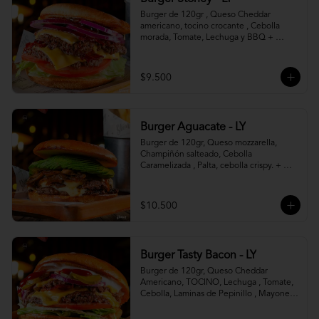
Burger de 120gr , Queso Cheddar 
americano, tocino crocante , Cebolla 
morada, Tomate, Lechuga y BBQ + 
Canasto de papas fritas.
$9.500
Burger Aguacate - LY
Burger de 120gr, Queso mozzarella, 
Champiñón salteado, Cebolla 
Caramelizada , Palta, cebolla crispy. + 
canasto de papas fritas
$10.500
Burger Tasty Bacon - LY
Burger de 120gr, Queso Cheddar 
Americano, TOCINO, Lechuga , Tomate, 
Cebolla, Laminas de Pepinillo , Mayonesa 
y Ketchup.