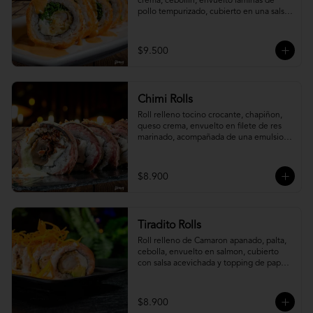
crema, cebollín, envuelto laminas de 
pollo tempurizado, cubierto en una salsa 
jaiba parmesana con toques de vino 
blanco.
$9.500
Chimi Rolls
Roll relleno tocino crocante, chapiñon, 
queso crema, envuelto en filete de res 
marinado, acompañada de una emulsion 
palta y chimichurri, con toques de 
cebolla crispy.
$8.900
Tiradito Rolls
Roll relleno de Camaron apanado, palta, 
cebolla, envuelto en salmon, cubierto 
con salsa acevichada y topping de papa 
camote.
$8.900