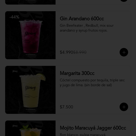
-
44
%
Gin Arandano 600cc
Gin Beefeater , Redbull, mix sour 
arandano y syrup frutos rojos.
$4.990
$8.990
Margarita 300cc
Cóctel compuesto por tequila, triple sec 
y jugo de lima. (sin borde de sal)
$7.500
Mojito Maracuyá Jagger 600cc
Ron blanco, pulpa maracuyá, 