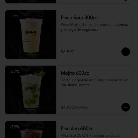
Pisco Sour 300cc
Pisco Mistral 35, limón, azúcar , albúmina 
y amargo de angostura.
$6.500
-
37
%
Mojito 600cc
Cóctel originario de Cuba, compuesto de 
ron, limón, menta
$4.990
$7.900
-
39
%
Piscolon 600cc
Pisco ELECCION + bebida a elección.