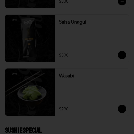
$300
Salsa Unagui
$390
Wasabi
$290
Sushi Especial