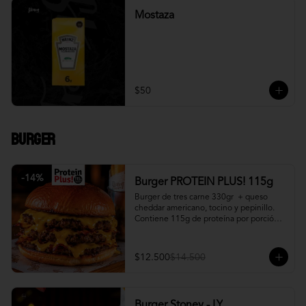
Mostaza
$50
Burger
-
14
%
Burger PROTEIN PLUS! 115g
Burger de tres carne 330gr  + queso 
cheddar americano, tocino y pepinillo.  
Contiene 115g de proteína por porción. 
+ papa fritas
$12.500
$14.500
Burger Stoney - LY