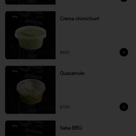
Crema chimichurri
$600
Guacamole
$700
Salsa BBQ