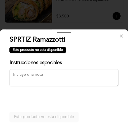
en laminas de salmón tempurizado.
$8.500
Crunch Roll
SPRTIZ Ramazzotti
Roll relleno de Pollo apanado , queso 
crema, cebollín, almendras triturada, sin 
Este producto no esta disponible
arroz, envuelto en palta.
Instrucciones especiales
$8.500
Nori Champ Roll
Roll relleno de Pollo apanado , palta, 
champiñon salteado, cebolla, sin arroz 
tempurizado.
Este producto no esta disponible
$7.900