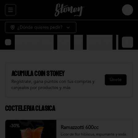
Abrir menu de navegación
Login
¿Dónde quieres pedir?
Cocteleria Clasica
Snack
Grill
Bowl & frios
Salsas
Fr
Acumula
COIN STONEY
Únete
Regístrate, gana puntos con tus compras y
canjealos por productos y más
Cocteleria Clasica
-
30
%
Ramazzotti 600cc
Licor de flor hibiscus, espumante y soda.