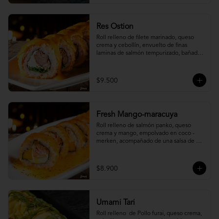
Res Ostion
Roll relleno de filete marinado, queso 
crema y cebollín, envuelto de finas 
laminas de salmón tempurizado, bañada 
en una salsa ostión y parmesano.
$9.500
Fresh Mango-maracuya
Roll relleno de salmón panko, queso 
crema y mango, empolvado en coco - 
merken, acompañado de una salsa de 
maracuyá y sutil menta.
$8.900
Umami Tari
Roll relleno  de Pollo furai, queso crema, 