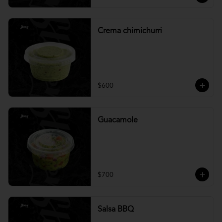
Crema chimichurri
$600
Guacamole
$700
Salsa BBQ