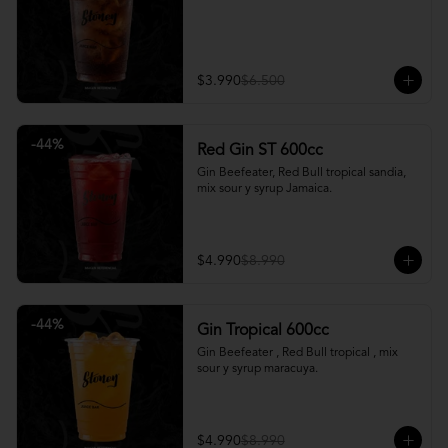
$3.990
$6.500
-
44
%
Red Gin ST 600cc
Gin Beefeater, Red Bull tropical sandia, 
mix sour y syrup Jamaica.
$4.990
$8.990
-
44
%
Gin Tropical 600cc
Gin Beefeater , Red Bull tropical , mix 
sour y syrup maracuya.
$4.990
$8.990