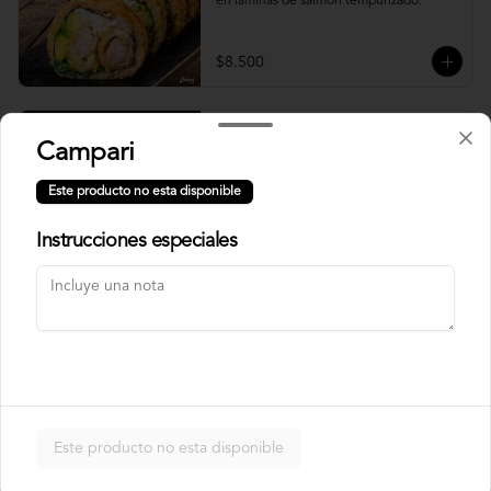
en laminas de salmón tempurizado.
$8.500
Crunch Roll
Campari
Roll relleno de Pollo apanado , queso 
crema, cebollín, almendras triturada, sin 
Este producto no esta disponible
arroz, envuelto en palta.
Instrucciones especiales
$8.500
Nori Champ Roll
Roll relleno de Pollo apanado , palta, 
champiñon salteado, cebolla, sin arroz 
tempurizado.
Este producto no esta disponible
$7.900