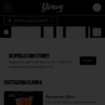
Abrir menu de navegación
Login
¿Dónde quieres pedir?
Cocteleria Clasica
Snack
Grill
Bowl & frios
Salsas
Fr
Acumula
COIN STONEY
Únete
Regístrate, gana puntos con tus compras y
canjealos por productos y más
Cocteleria Clasica
-
30
%
Ramazzotti 600cc
Licor de flor hibiscus, espumante y soda.