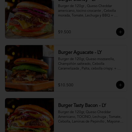
Burger de 120gr , Queso Cheddar 
americano, tocino crocante , Cebolla 
morada, Tomate, Lechuga y BBQ + 
Canasto de papas fritas.
$9.500
Burger Aguacate - LY
Burger de 120gr, Queso mozzarella, 
Champiñón salteado, Cebolla 
Caramelizada , Palta, cebolla crispy. + 
canasto de papas fritas
$10.500
Burger Tasty Bacon - LY
Burger de 120gr, Queso Cheddar 
Americano, TOCINO, Lechuga , Tomate, 
Cebolla, Laminas de Pepinillo , Mayonesa 
y Ketchup.