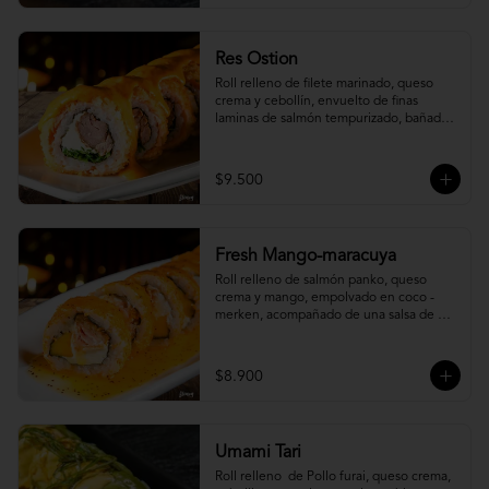
Res Ostion
Roll relleno de filete marinado, queso 
crema y cebollín, envuelto de finas 
laminas de salmón tempurizado, bañada 
en una salsa ostión y parmesano.
$9.500
Fresh Mango-maracuya
Roll relleno de salmón panko, queso 
crema y mango, empolvado en coco - 
merken, acompañado de una salsa de 
maracuyá y sutil menta.
$8.900
Umami Tari
Roll relleno  de Pollo furai, queso crema, 