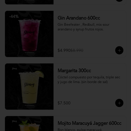
-
44
%
Gin Arandano 600cc
Gin Beefeater , Redbull, mix sour 
arandano y syrup frutos rojos.
$4.990
$8.990
Margarita 300cc
Cóctel compuesto por tequila, triple sec 
y jugo de lima. (sin borde de sal)
$7.500
Mojito Maracuyá Jagger 600cc
Ron blanco, pulpa maracuyá, 