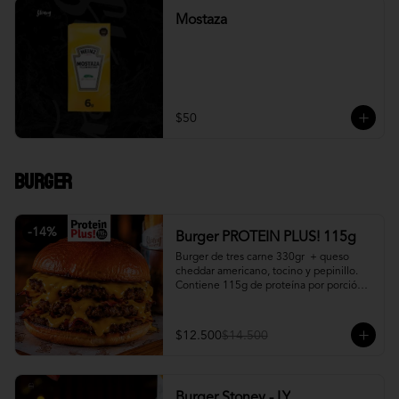
Mostaza
$50
Burger
-
14
%
Burger PROTEIN PLUS! 115g
Burger de tres carne 330gr  + queso 
cheddar americano, tocino y pepinillo.  
Contiene 115g de proteína por porción. 
+ papa fritas
$12.500
$14.500
Burger Stoney - LY