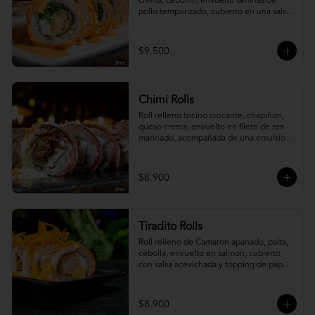
crema, cebollín, envuelto laminas de 
pollo tempurizado, cubierto en una salsa 
jaiba parmesana con toques de vino 
blanco.
$9.500
Chimi Rolls
Roll relleno tocino crocante, chapiñon, 
queso crema, envuelto en filete de res 
marinado, acompañada de una emulsion 
palta y chimichurri, con toques de 
cebolla crispy.
$8.900
Tiradito Rolls
Roll relleno de Camaron apanado, palta, 
cebolla, envuelto en salmon, cubierto 
con salsa acevichada y topping de papa 
camote.
$8.900