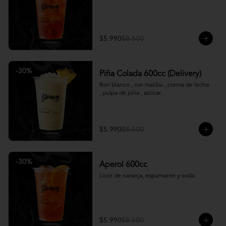
$5.990
$8.500
-
30
%
Piña Colada 600cc (Delivery)
Ron blanco , ron malibu , crema de leche 
, pulpa de piña , azúcar.
$5.990
$8.500
-
30
%
Aperol 600cc
Licor de naranja, espumante y soda.
$5.990
$8.500