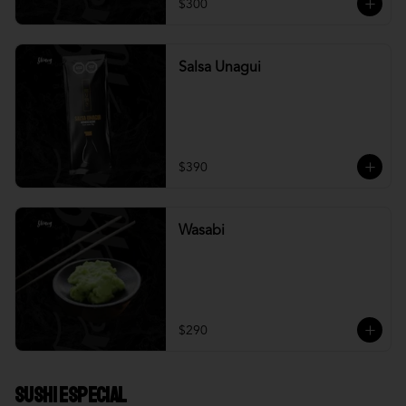
$300
Salsa Unagui
$390
Wasabi
$290
Sushi Especial