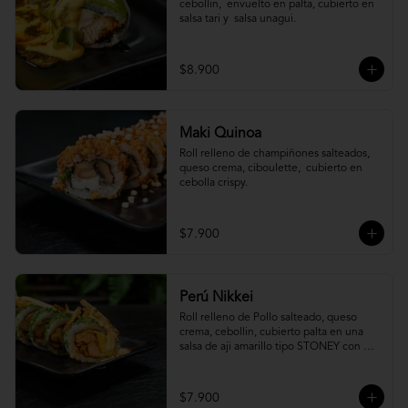
cebollin,  envuelto en palta, cubierto en 
salsa tari y  salsa unagui.
$8.900
Maki Quinoa
​Roll relleno de champiñones salteados, 
queso crema, ciboulette,  cubierto en 
cebolla crispy.
$7.900
Perú Nikkei
Roll relleno de Pollo salteado, queso 
crema, cebollin, cubierto palta en una 
salsa de aji amarillo tipo STONEY con 
topping de papa hilo.
$7.900