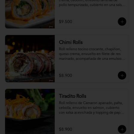
crema, cebollín, envuelto laminas de 
pollo tempurizado, cubierto en una salsa 
jaiba parmesana con toques de vino 
blanco.
$9.500
Chimi Rolls
Roll relleno tocino crocante, chapiñon, 
queso crema, envuelto en filete de res 
marinado, acompañada de una emulsion 
palta y chimichurri, con toques de 
cebolla crispy.
$8.900
Tiradito Rolls
Roll relleno de Camaron apanado, palta, 
cebolla, envuelto en salmon, cubierto 
con salsa acevichada y topping de papa 
camote.
$8.900