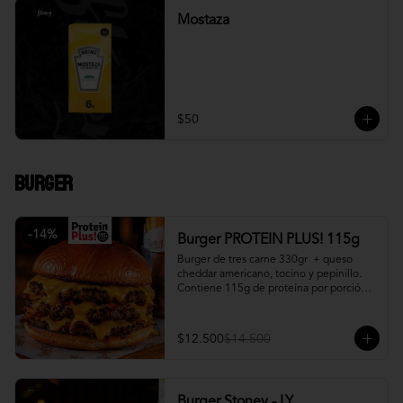
Mostaza
$50
Burger
-
14
%
Burger PROTEIN PLUS! 115g
Burger de tres carne 330gr  + queso 
cheddar americano, tocino y pepinillo.  
Contiene 115g de proteína por porción. 
+ papa fritas
$12.500
$14.500
Burger Stoney - LY