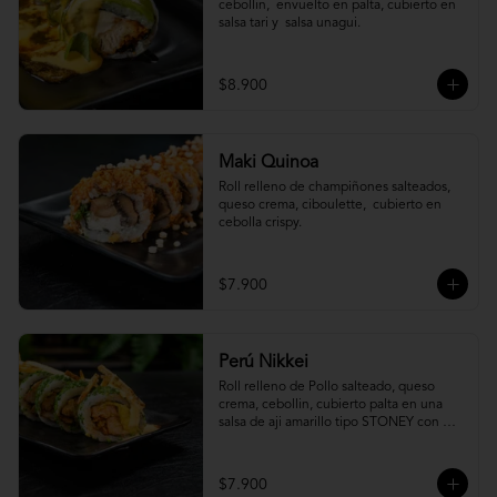
cebollin,  envuelto en palta, cubierto en 
salsa tari y  salsa unagui.
$8.900
Maki Quinoa
​Roll relleno de champiñones salteados, 
queso crema, ciboulette,  cubierto en 
cebolla crispy.
$7.900
Perú Nikkei
Roll relleno de Pollo salteado, queso 
crema, cebollin, cubierto palta en una 
salsa de aji amarillo tipo STONEY con 
topping de papa hilo.
$7.900