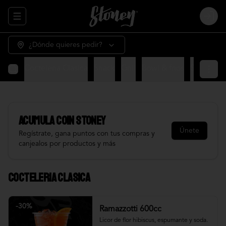
Abrir menu de navegación
Login
¿Dónde quieres pedir?
Cocteleria Clasica
Snack
Grill
Bowl & frios
Salsas
Fr
Acumula
COIN STONEY
Únete
Regístrate, gana puntos con tus compras y
canjealos por productos y más
Cocteleria Clasica
-
30
%
Ramazzotti 600cc
Licor de flor hibiscus, espumante y soda.