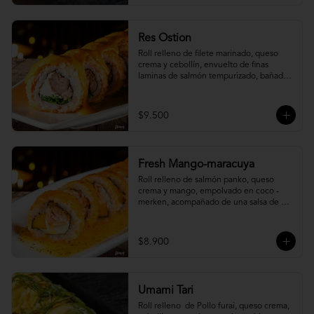
Res Ostion
Roll relleno de filete marinado, queso 
crema y cebollín, envuelto de finas 
laminas de salmón tempurizado, bañada 
en una salsa ostión y parmesano.
$9.500
Fresh Mango-maracuya
Roll relleno de salmón panko, queso 
crema y mango, empolvado en coco - 
merken, acompañado de una salsa de 
maracuyá y sutil menta.
$8.900
Umami Tari
Roll relleno  de Pollo furai, queso crema, 