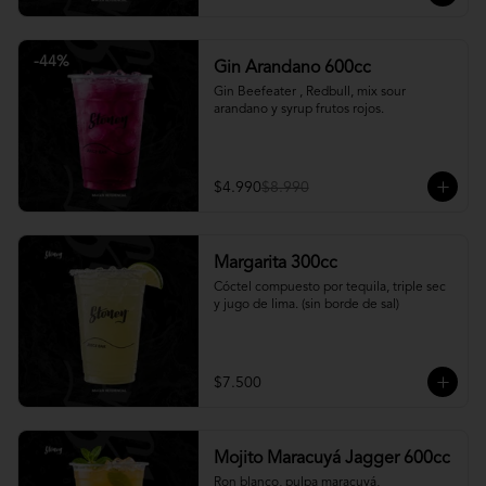
-
44
%
Gin Arandano 600cc
Gin Beefeater , Redbull, mix sour 
arandano y syrup frutos rojos.
$4.990
$8.990
Margarita 300cc
Cóctel compuesto por tequila, triple sec 
y jugo de lima. (sin borde de sal)
$7.500
Mojito Maracuyá Jagger 600cc
Ron blanco, pulpa maracuyá, 