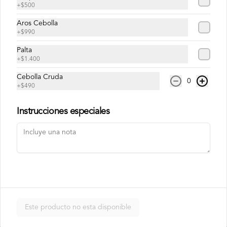
en laminas de salmón tempurizado.
+
$500
Aros Cebolla
$8.500
+
$990
Palta
+
$1.400
Crunch Roll
Roll relleno de Pollo apanado , queso 
Cebolla Cruda
0
crema, cebollín, almendras triturada, sin 
+
$490
arroz, envuelto en palta.
Instrucciones especiales
$8.500
Nori Champ Roll
Roll relleno de Pollo apanado , palta, 
champiñon salteado, cebolla, sin arroz 
tempurizado.
Este producto no esta disponible
$7.900