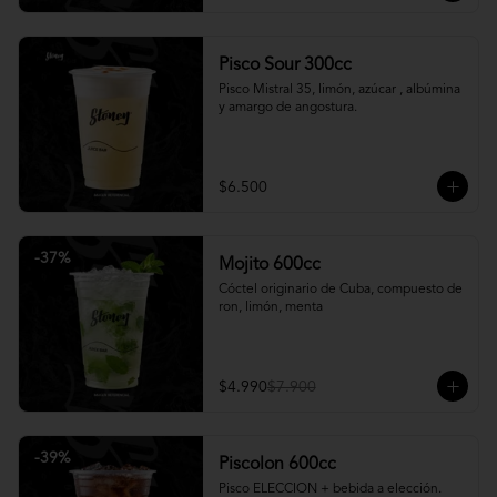
Pisco Sour 300cc
Pisco Mistral 35, limón, azúcar , albúmina 
y amargo de angostura.
$6.500
-
37
%
Mojito 600cc
Cóctel originario de Cuba, compuesto de 
ron, limón, menta
$4.990
$7.900
-
39
%
Piscolon 600cc
Pisco ELECCION + bebida a elección.