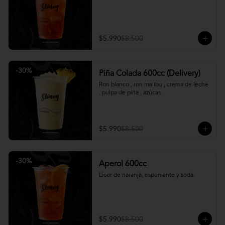
$5.990
$8.500
-
30
%
Piña Colada 600cc (Delivery)
Ron blanco , ron malibu , crema de leche 
, pulpa de piña , azúcar.
$5.990
$8.500
-
30
%
Aperol 600cc
Licor de naranja, espumante y soda.
$5.990
$8.500