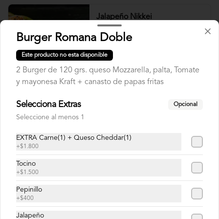
Jalapeño Nikkei
Roll sin arroz relleno de Camaron 
Burger Romana Doble
tempura, jalapeño, queso crema, cebolla, 
envuelto en palta, bañado en salsa 
acevichada.
Este producto no esta disponible
2 Burger de 120 grs. queso Mozzarella, palta, Tomate
$8.500
y mayonesa Kraft + canasto de papas fritas
Selecciona Extras
Usuba
Opcional
Roll relleno de salmón, camarón, queso 
Seleccione al menos 1
crema y plata, envuelto en laminas de 
salmón fresco.
EXTRA Carne(1) + Queso Cheddar(1)
+
$1.800
$8.900
Tocino
+
$1.500
Pepinillo
Korean Roll
+
$400
Roll relleno de Camarón panko, palta, 
queso crema, cebollín, sin arroz envuelto 
Jalapeño