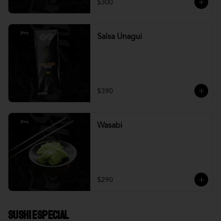
$300
Salsa Unagui
$390
Wasabi
$290
Sushi Especial