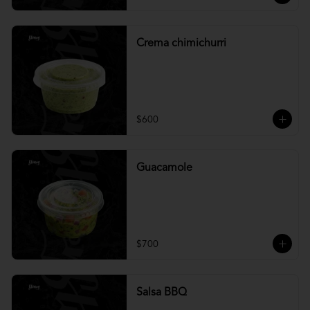
Crema chimichurri
$600
Guacamole
$700
Salsa BBQ