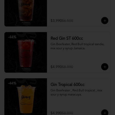
$3.990
$6.500
-
44
%
Red Gin ST 600cc
Gin Beefeater, Red Bull tropical sandia, 
mix sour y syrup Jamaica.
$4.990
$8.990
-
44
%
Gin Tropical 600cc
Gin Beefeater , Red Bull tropical , mix 
sour y syrup maracuya.
$4.990
$8.990