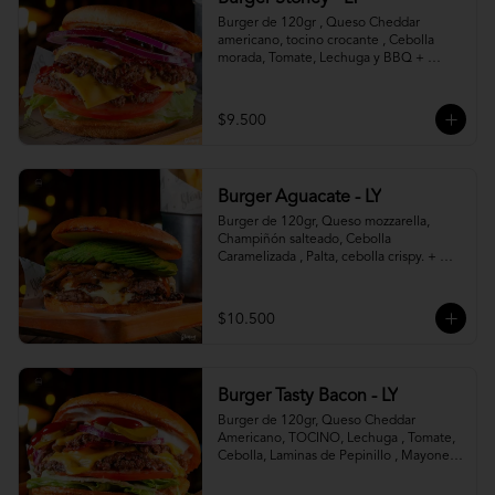
Burger de 120gr , Queso Cheddar 
americano, tocino crocante , Cebolla 
morada, Tomate, Lechuga y BBQ + 
Canasto de papas fritas.
$9.500
Burger Aguacate - LY
Burger de 120gr, Queso mozzarella, 
Champiñón salteado, Cebolla 
Caramelizada , Palta, cebolla crispy. + 
canasto de papas fritas
$10.500
Burger Tasty Bacon - LY
Burger de 120gr, Queso Cheddar 
Americano, TOCINO, Lechuga , Tomate, 
Cebolla, Laminas de Pepinillo , Mayonesa 
y Ketchup.