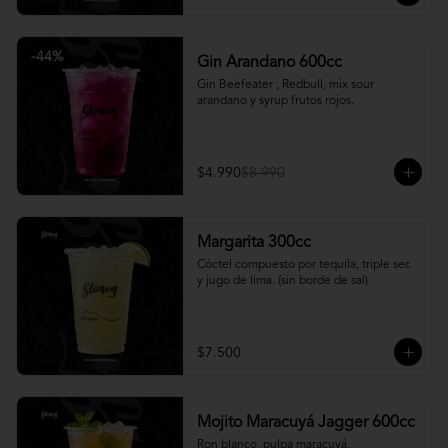
-
44
%
Gin Arandano 600cc
Gin Beefeater , Redbull, mix sour 
arandano y syrup frutos rojos.
$4.990
$8.990
Margarita 300cc
Cóctel compuesto por tequila, triple sec 
y jugo de lima. (sin borde de sal)
$7.500
Mojito Maracuyá Jagger 600cc
Ron blanco, pulpa maracuyá, 