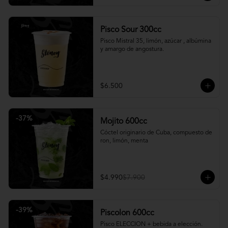
Pisco Sour 300cc
Pisco Mistral 35, limón, azúcar , albúmina 
y amargo de angostura.
$6.500
-
37
%
Mojito 600cc
Cóctel originario de Cuba, compuesto de 
ron, limón, menta
$4.990
$7.900
-
39
%
Piscolon 600cc
Pisco ELECCION + bebida a elección.