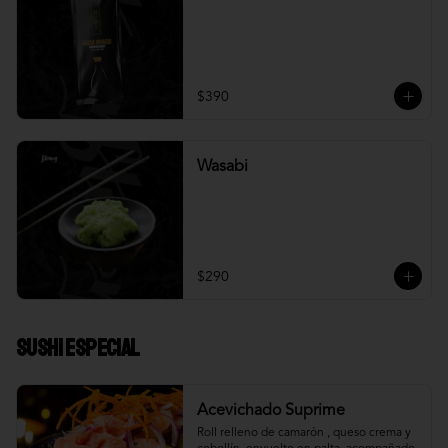
$390
Wasabi
$290
Sushi Especial
Acevichado Suprime
Roll relleno de camarón , queso crema y 