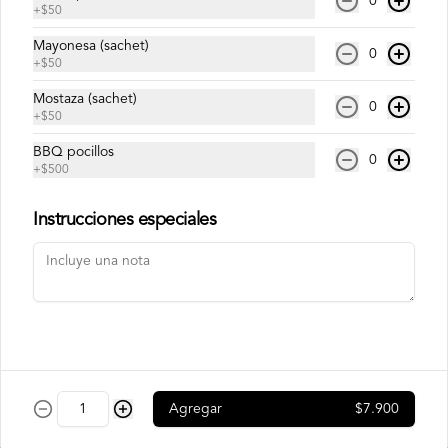
0
envuelto en palta, bañado en salsa 
+
$50
acevichada.
Mayonesa (sachet)
0
$8.500
+
$50
Mostaza (sachet)
0
+
$50
Usuba
Roll relleno de salmón, camarón, queso 
BBQ pocillos
0
crema y plata, envuelto en laminas de 
+
$500
salmón fresco.
Instrucciones especiales
$8.900
Korean Roll
Roll relleno de Camarón panko, palta, 
queso crema, cebollín, sin arroz envuelto 
en laminas de salmón tempurizado.
Agregar
$7.900
$8.500