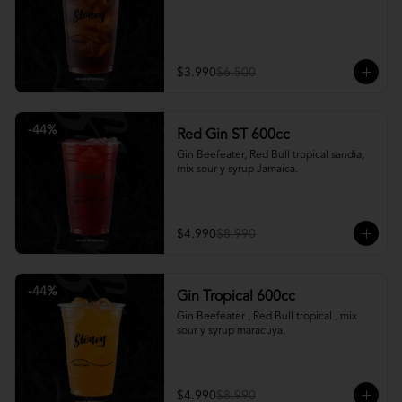
$3.990
$6.500
-
44
%
Red Gin ST 600cc
Gin Beefeater, Red Bull tropical sandia, 
mix sour y syrup Jamaica.
$4.990
$8.990
-
44
%
Gin Tropical 600cc
Gin Beefeater , Red Bull tropical , mix 
sour y syrup maracuya.
$4.990
$8.990