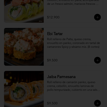
cebollín, envuelto en palta, acompañado 
de un fresco salmón, mariscos frescos en 
una leche de tigre acevichada.
$12.900
Ebi Tartar
Roll relleno de Palta, queso crema, 
envuelto en panko, coronado en tartal de 
camarones Spicy y sésamo mix. (8 cortes)
$9.500
Jaiba Parmesana
Roll relleno de camarón panko, queso 
crema, cebollín, envuelto laminas de 
pollo tempurizado, cubierto en una salsa 
jaiba parmesana con toques de vino 
blanco.
$9.500