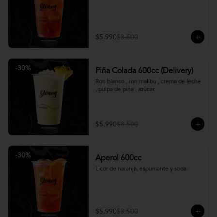
$5.990
$8.500
-
30
%
Piña Colada 600cc (Delivery)
Ron blanco , ron malibu , crema de leche 
, pulpa de piña , azúcar.
$5.990
$8.500
-
30
%
Aperol 600cc
Licor de naranja, espumante y soda.
$5.990
$8.500