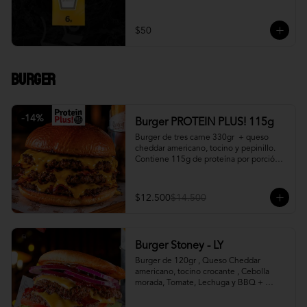
$50
Burger
-
14
%
Burger PROTEIN PLUS! 115g
Burger de tres carne 330gr  + queso 
cheddar americano, tocino y pepinillo.  
Contiene 115g de proteína por porción. 
+ papa fritas
$12.500
$14.500
Burger Stoney - LY
Burger de 120gr , Queso Cheddar 
americano, tocino crocante , Cebolla 
morada, Tomate, Lechuga y BBQ + 
Canasto de papas fritas.