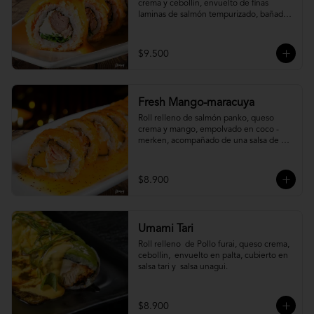
crema y cebollín, envuelto de finas 
laminas de salmón tempurizado, bañada 
en una salsa ostión y parmesano.
$9.500
Fresh Mango-maracuya
Roll relleno de salmón panko, queso 
crema y mango, empolvado en coco - 
merken, acompañado de una salsa de 
maracuyá y sutil menta.
$8.900
Umami Tari
Roll relleno  de Pollo furai, queso crema, 
cebollin,  envuelto en palta, cubierto en 
salsa tari y  salsa unagui.
$8.900