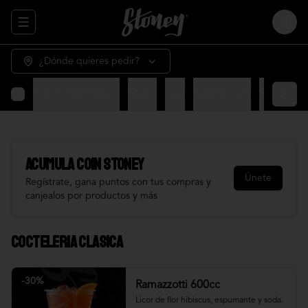
Abrir menu de navegación
Login
¿Dónde quieres pedir?
Cocteleria Clasica
Snack
Grill
Bowl & frios
Salsas
Fr
Acumula
COIN STONEY
Únete
Regístrate, gana puntos con tus compras y
canjealos por productos y más
Cocteleria Clasica
-
30
%
Ramazzotti 600cc
Licor de flor hibiscus, espumante y soda.