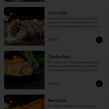
Chimi Rolls
Roll relleno tocino crocante, chapiñon, 
queso crema, envuelto en filete de res 
marinado, acompañada de una emulsion 
palta y chimichurri, con toques de 
cebolla crispy.
$8.900
Tiradito Rolls
Roll relleno de Camaron apanado, palta, 
cebolla, envuelto en salmon, cubierto 
con salsa acevichada y topping de papa 
camote.
$8.900
Res Ostion
Roll relleno de filete marinado, queso 