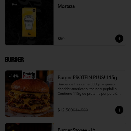
Mostaza
$50
Burger
-
14
%
Burger PROTEIN PLUS! 115g
Burger de tres carne 330gr  + queso 
cheddar americano, tocino y pepinillo.  
Contiene 115g de proteína por porción. 
+ papa fritas
$12.500
$14.500
Burger Stoney - LY