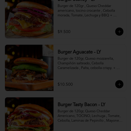
Burger de 120gr , Queso Cheddar 
americano, tocino crocante , Cebolla 
morada, Tomate, Lechuga y BBQ + 
Canasto de papas fritas.
$9.500
Burger Aguacate - LY
Burger de 120gr, Queso mozzarella, 
Champiñón salteado, Cebolla 
Caramelizada , Palta, cebolla crispy. + 
canasto de papas fritas
$10.500
Burger Tasty Bacon - LY
Burger de 120gr, Queso Cheddar 
Americano, TOCINO, Lechuga , Tomate, 
Cebolla, Laminas de Pepinillo , Mayonesa 
y Ketchup.