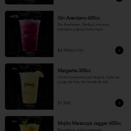
-
44
%
Gin Arandano 600cc
Gin Beefeater , Redbull, mix sour 
arandano y syrup frutos rojos.
$4.990
$8.990
Margarita 300cc
Cóctel compuesto por tequila, triple sec 
y jugo de lima. (sin borde de sal)
$7.500
Mojito Maracuyá Jagger 600cc
Ron blanco, pulpa maracuyá, 