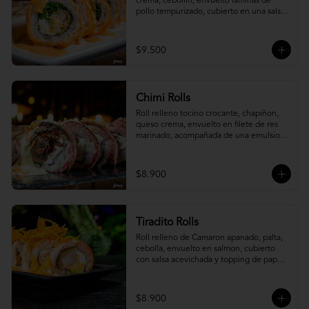
crema, cebollín, envuelto laminas de 
pollo tempurizado, cubierto en una salsa 
jaiba parmesana con toques de vino 
blanco.
$9.500
Chimi Rolls
Roll relleno tocino crocante, chapiñon, 
queso crema, envuelto en filete de res 
marinado, acompañada de una emulsion 
palta y chimichurri, con toques de 
cebolla crispy.
$8.900
Tiradito Rolls
Roll relleno de Camaron apanado, palta, 
cebolla, envuelto en salmon, cubierto 
con salsa acevichada y topping de papa 
camote.
$8.900