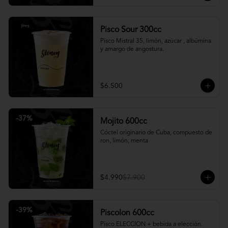
Pisco Sour 300cc
Pisco Mistral 35, limón, azúcar , albúmina 
y amargo de angostura.
$6.500
-
37
%
Mojito 600cc
Cóctel originario de Cuba, compuesto de 
ron, limón, menta
$4.990
$7.900
-
39
%
Piscolon 600cc
Pisco ELECCION + bebida a elección.