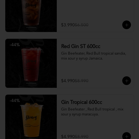
$3.990
$6.500
-
44
%
Red Gin ST 600cc
Gin Beefeater, Red Bull tropical sandia, 
mix sour y syrup Jamaica.
$4.990
$8.990
-
44
%
Gin Tropical 600cc
Gin Beefeater , Red Bull tropical , mix 
sour y syrup maracuya.
$4.990
$8.990