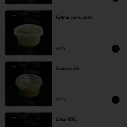
Crema chimichurri
$600
Guacamole
$700
Salsa BBQ