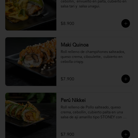
cebollin,  envuelto en palta, cubierto en 
salsa tari y  salsa unagui.
$8.900
Maki Quinoa
​Roll relleno de champiñones salteados, 
queso crema, ciboulette,  cubierto en 
cebolla crispy.
$7.900
Perú Nikkei
Roll relleno de Pollo salteado, queso 
crema, cebollin, cubierto palta en una 
salsa de aji amarillo tipo STONEY con 
topping de papa hilo.
$7.900