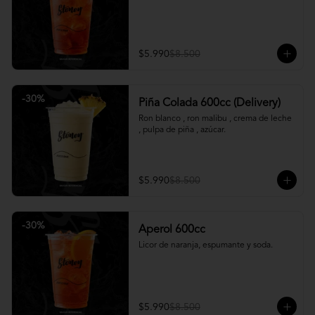
$5.990
$8.500
-
30
%
Piña Colada 600cc (Delivery)
Ron blanco , ron malibu , crema de leche 
, pulpa de piña , azúcar.
$5.990
$8.500
-
30
%
Aperol 600cc
Licor de naranja, espumante y soda.
$5.990
$8.500