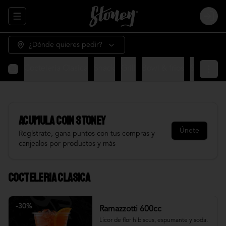
Abrir menu de navegación
Login
¿Dónde quieres pedir?
Cocteleria Clasica
Snack
Grill
Bowl & frios
Salsas
Fr
Acumula
COIN STONEY
Únete
Regístrate, gana puntos con tus compras y
canjealos por productos y más
Cocteleria Clasica
-
30
%
Ramazzotti 600cc
Licor de flor hibiscus, espumante y soda.