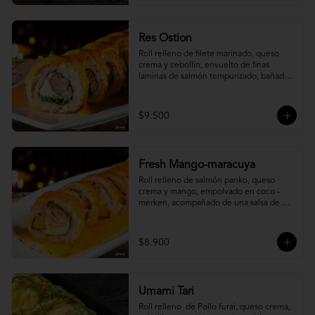
Res Ostion
Roll relleno de filete marinado, queso 
crema y cebollín, envuelto de finas 
laminas de salmón tempurizado, bañada 
en una salsa ostión y parmesano.
$9.500
Fresh Mango-maracuya
Roll relleno de salmón panko, queso 
crema y mango, empolvado en coco - 
merken, acompañado de una salsa de 
maracuyá y sutil menta.
$8.900
Umami Tari
Roll relleno  de Pollo furai, queso crema, 