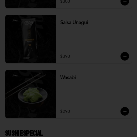
$300
Salsa Unagui
$390
Wasabi
$290
Sushi Especial