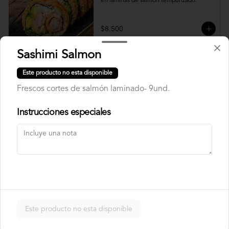
en laminas de salmón tempurizado.
$8.500
Sashimi Salmon
Crunch Roll
Este producto no esta disponible
Roll relleno de Pollo apanado , queso 
crema, cebollín, almendras triturada, sin 
Frescos cortes de salmón laminado- 9und.
arroz, envuelto en palta.
Instrucciones especiales
$8.500
Nori Champ Roll
Roll relleno de Pollo apanado , palta, 
champiñon salteado, cebolla, sin arroz 
tempurizado.
Este producto no esta disponible
$7.900