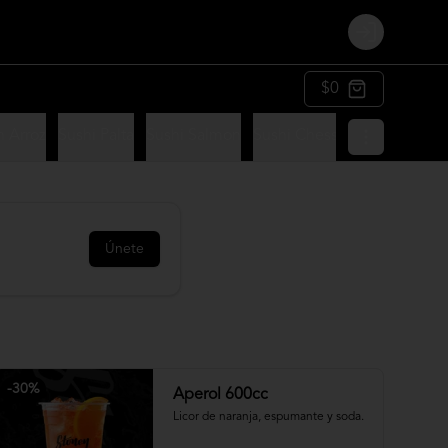
Login
$0
n Arroz
Sushi Palta
Sushi Salmon
Sushi Chesse
Sushi Panko
Únete
-
30
%
Aperol 600cc
Licor de naranja, espumante y soda.