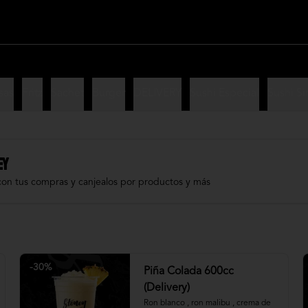
sas
Fritz
Sachet
Burger
DELIVERY
Sushi Especial
Sushi Si
EY
con tus compras y canjealos por productos y más
-
30
%
Piña Colada 600cc
(Delivery)
Ron blanco , ron malibu , crema de 