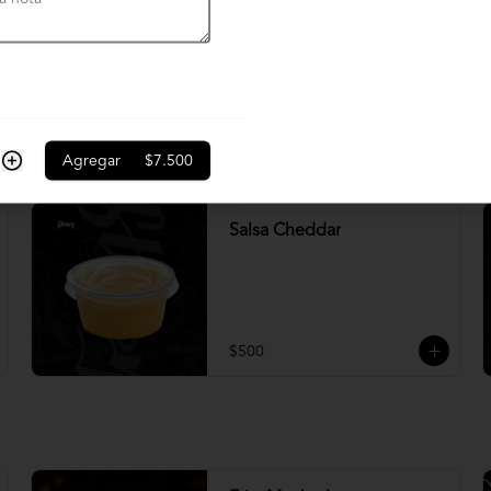
Crema chimichurri
$600
Agregar
$7.500
Salsa Cheddar
$500