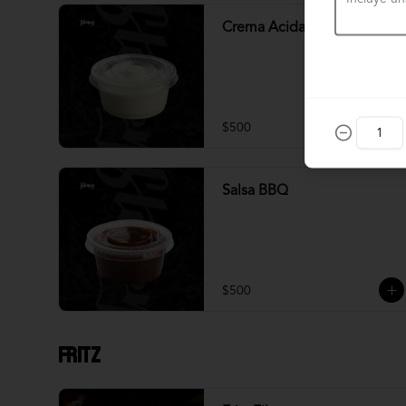
Crema Acida
$500
Salsa BBQ
$500
Fritz