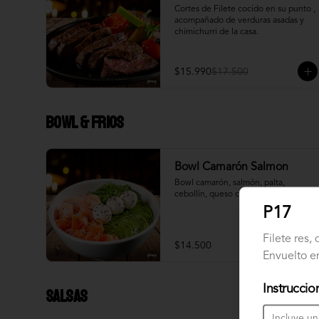
Cortes de Filete cocido en su punto , 
acompañado de verduras asadas y 
chimichurri de la casa.
$15.990
$17.500
Bowl & frios
Bowl Camarón Salmon
Bowl camarón, salmón, palta, 
cebollín, queso crema.
P17
Filete res,
$14.500
Envuelto en
Instruccio
Salsas