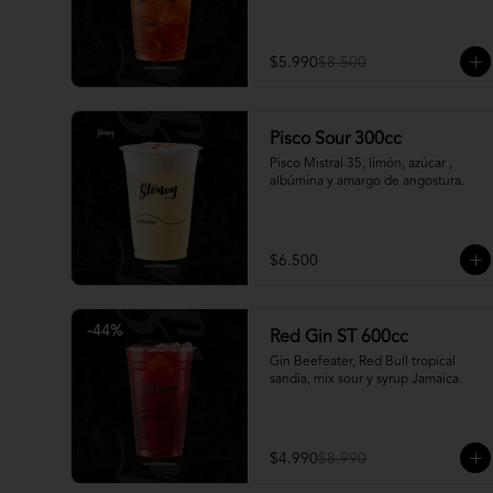
$5.990
$8.500
Pisco Sour 300cc
Pisco Mistral 35, limón, azúcar , 
albúmina y amargo de angostura.
$6.500
-
44
%
Red Gin ST 600cc
Gin Beefeater, Red Bull tropical 
sandia, mix sour y syrup Jamaica.
$4.990
$8.990