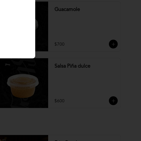
Guacamole
$700
Salsa Piña dulce
$600