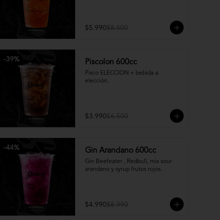
$5.990
$8.500
-
39
%
Piscolon 600cc
Pisco ELECCION + bebida a 
elección.
$3.990
$6.500
-
44
%
Gin Arandano 600cc
Gin Beefeater , Redbull, mix sour 
arandano y syrup frutos rojos.
$4.990
$8.990