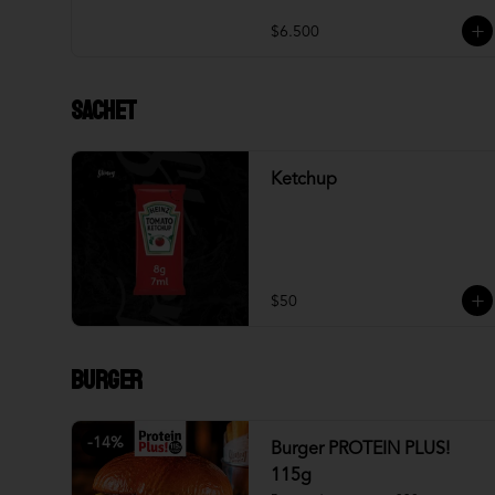
$6.500
Sachet
Ketchup
$50
Burger
-
14
%
Burger PROTEIN PLUS!
115g