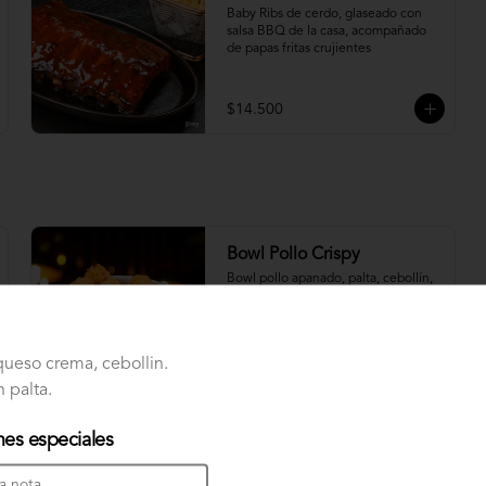
Baby Ribs de cerdo, glaseado con 
salsa BBQ de la casa, acompañado 
de papas fritas crujientes
$14.500
Bowl Pollo Crispy
Bowl pollo apanado, palta, cebollín, 
queso crema, con base de Lechuga
 queso crema, cebollin.
$10.500
 palta.
nes especiales