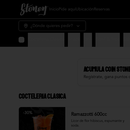
Inicio
Pide aquí
Ubicación
Reservas
¿Dónde quieres pedir?
Cocteleria Clasica
Snack
Grill
Bowl & frios
Sal
Acumula
COIN STON
Regístrate, gana puntos 
Cocteleria Clasica
-
30
%
Ramazzotti 600cc
Licor de flor hibiscus, espumante y 
soda.