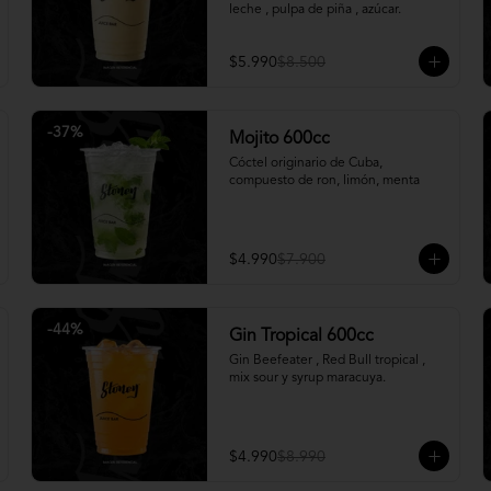
leche , pulpa de piña , azúcar.
$5.990
$8.500
-
37
%
Mojito 600cc
Cóctel originario de Cuba, 
compuesto de ron, limón, menta
$4.990
$7.900
-
44
%
Gin Tropical 600cc
Gin Beefeater , Red Bull tropical , 
mix sour y syrup maracuya.
$4.990
$8.990