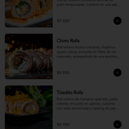
crema, cebollín, envuelto laminas de 
pollo tempurizado, cubierto en una salsa 
jaiba parmesana con toques de vino 
blanco.
$9.500
Chimi Rolls
Roll relleno tocino crocante, chapiñon, 
queso crema, envuelto en filete de res 
marinado, acompañada de una emulsion 
palta y chimichurri, con toques de 
cebolla crispy.
$8.900
Tiradito Rolls
Roll relleno de Camaron apanado, palta, 
cebolla, envuelto en salmon, cubierto 
con salsa acevichada y topping de papa 
camote.
$8.900