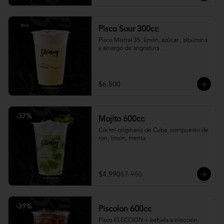
Pisco Sour 300cc
Pisco Mistral 35, limón, azúcar , albúmina 
y amargo de angostura.
$6.500
-
37
%
Mojito 600cc
Cóctel originario de Cuba, compuesto de 
ron, limón, menta
$4.990
$7.900
-
39
%
Piscolon 600cc
Pisco ELECCION + bebida a elección.