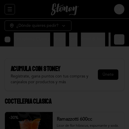
Abrir menu de navegación
Login
¿Dónde quieres pedir?
Cocteleria Clasica
Snack
Grill
Bowl & frios
Salsas
Fr
Acumula
COIN STONEY
Únete
Regístrate, gana puntos con tus compras y
canjealos por productos y más
Cocteleria Clasica
-
30
%
Ramazzotti 600cc
Licor de flor hibiscus, espumante y soda.