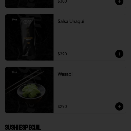
$300
Salsa Unagui
$390
Wasabi
$290
Sushi Especial