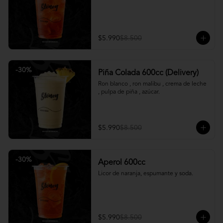
$5.990
$8.500
-
30
%
Piña Colada 600cc (Delivery)
Ron blanco , ron malibu , crema de leche 
, pulpa de piña , azúcar.
$5.990
$8.500
-
30
%
Aperol 600cc
Licor de naranja, espumante y soda.
$5.990
$8.500