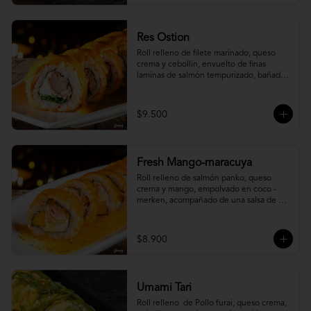
Res Ostion
Roll relleno de filete marinado, queso 
crema y cebollín, envuelto de finas 
laminas de salmón tempurizado, bañada 
en una salsa ostión y parmesano.
$9.500
Fresh Mango-maracuya
Roll relleno de salmón panko, queso 
crema y mango, empolvado en coco - 
merken, acompañado de una salsa de 
maracuyá y sutil menta.
$8.900
Umami Tari
Roll relleno  de Pollo furai, queso crema, 