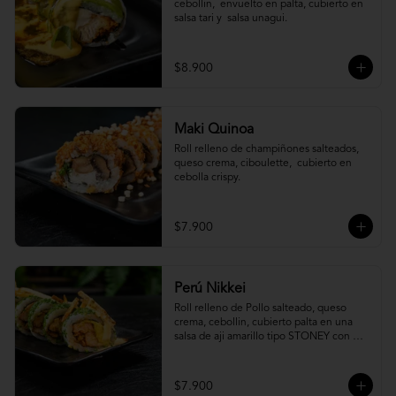
cebollin,  envuelto en palta, cubierto en 
salsa tari y  salsa unagui.
$8.900
Maki Quinoa
​Roll relleno de champiñones salteados, 
queso crema, ciboulette,  cubierto en 
cebolla crispy.
$7.900
Perú Nikkei
Roll relleno de Pollo salteado, queso 
crema, cebollin, cubierto palta en una 
salsa de aji amarillo tipo STONEY con 
topping de papa hilo.
$7.900