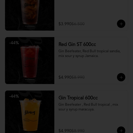
$3.990
$6.500
-
44
%
Red Gin ST 600cc
Gin Beefeater, Red Bull tropical sandia, 
mix sour y syrup Jamaica.
$4.990
$8.990
-
44
%
Gin Tropical 600cc
Gin Beefeater , Red Bull tropical , mix 
sour y syrup maracuya.
$4.990
$8.990