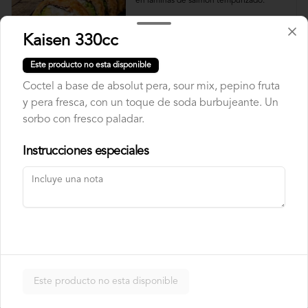
en laminas de salmón tempurizado.
Kaisen 330cc
$8.500
Este producto no esta disponible
Coctel a base de absolut pera, sour mix, pepino fruta
Crunch Roll
y pera fresca, con un toque de soda burbujeante. Un
Roll relleno de Pollo apanado , queso 
crema, cebollín, almendras triturada, sin 
sorbo con fresco paladar.
arroz, envuelto en palta.
Instrucciones especiales
$8.500
Nori Champ Roll
Roll relleno de Pollo apanado , palta, 
champiñon salteado, cebolla, sin arroz 
tempurizado.
Este producto no esta disponible
$7.900