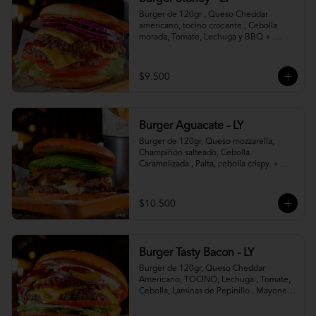
Burger de 120gr , Queso Cheddar 
americano, tocino crocante , Cebolla 
morada, Tomate, Lechuga y BBQ + 
Canasto de papas fritas.
$9.500
Burger Aguacate - LY
Burger de 120gr, Queso mozzarella, 
Champiñón salteado, Cebolla 
Caramelizada , Palta, cebolla crispy. + 
canasto de papas fritas
$10.500
Burger Tasty Bacon - LY
Burger de 120gr, Queso Cheddar 
Americano, TOCINO, Lechuga , Tomate, 
Cebolla, Laminas de Pepinillo , Mayonesa 
y Ketchup.