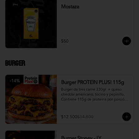
Mostaza
$50
Burger
-
14
%
Burger PROTEIN PLUS! 115g
Burger de tres carne 330gr  + queso 
cheddar americano, tocino y pepinillo.  
Contiene 115g de proteína por porción. 
+ papa fritas
$12.500
$14.500
Burger Stoney - LY