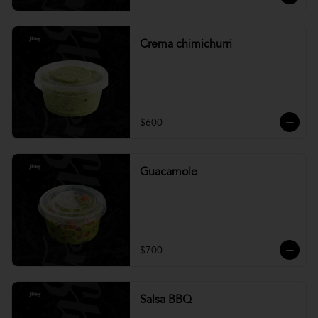
Crema chimichurri
$600
Guacamole
$700
Salsa BBQ