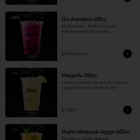
-
44
%
Gin Arandano 600cc
Gin Beefeater , Redbull, mix sour 
arandano y syrup frutos rojos.
$4.990
$8.990
Margarita 300cc
Cóctel compuesto por tequila, triple sec 
y jugo de lima. (sin borde de sal)
$7.500
Mojito Maracuyá Jagger 600cc
Ron blanco, pulpa maracuyá, 