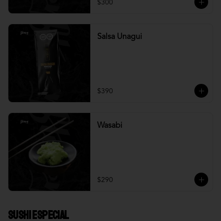
$300
Salsa Unagui
$390
Wasabi
$290
Sushi Especial