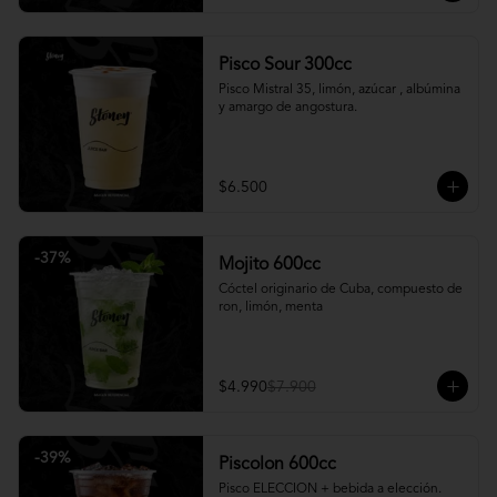
Pisco Sour 300cc
Pisco Mistral 35, limón, azúcar , albúmina 
y amargo de angostura.
$6.500
-
37
%
Mojito 600cc
Cóctel originario de Cuba, compuesto de 
ron, limón, menta
$4.990
$7.900
-
39
%
Piscolon 600cc
Pisco ELECCION + bebida a elección.