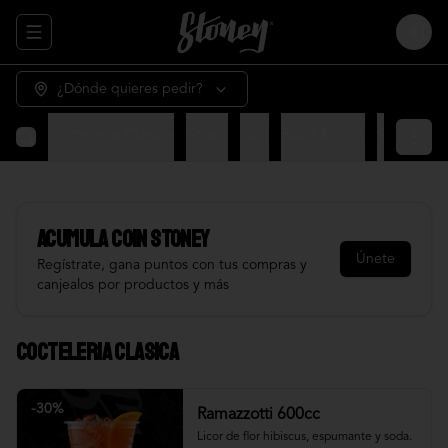
Abrir menu de navegación
Login
¿Dónde quieres pedir?
Cocteleria Clasica
Snack
Grill
Bowl & frios
Salsas
Fr
Acumula
COIN STONEY
Únete
Regístrate, gana puntos con tus compras y
canjealos por productos y más
Cocteleria Clasica
-
30
%
Ramazzotti 600cc
Licor de flor hibiscus, espumante y soda.