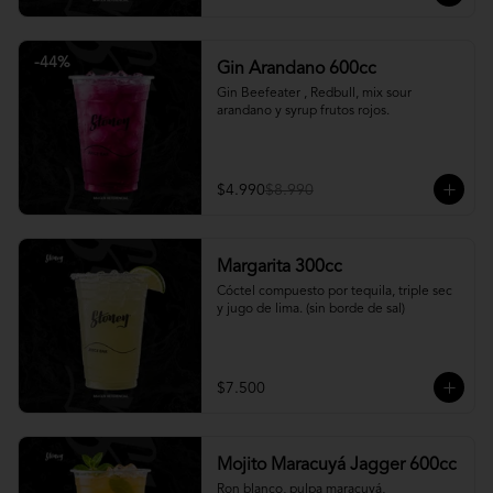
-
44
%
Gin Arandano 600cc
Gin Beefeater , Redbull, mix sour 
arandano y syrup frutos rojos.
$4.990
$8.990
Margarita 300cc
Cóctel compuesto por tequila, triple sec 
y jugo de lima. (sin borde de sal)
$7.500
Mojito Maracuyá Jagger 600cc
Ron blanco, pulpa maracuyá, 