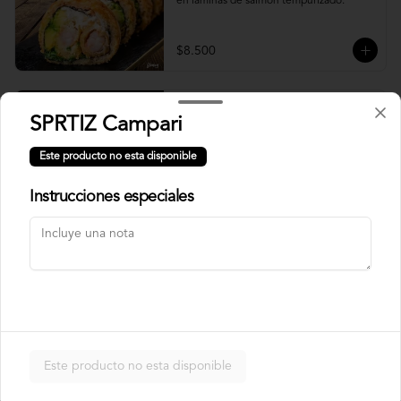
en laminas de salmón tempurizado.
$8.500
Crunch Roll
SPRTIZ Campari
Roll relleno de Pollo apanado , queso 
crema, cebollín, almendras triturada, sin 
Este producto no esta disponible
arroz, envuelto en palta.
Instrucciones especiales
$8.500
Nori Champ Roll
Roll relleno de Pollo apanado , palta, 
champiñon salteado, cebolla, sin arroz 
tempurizado.
Este producto no esta disponible
$7.900