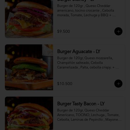
Burger de 120gr , Queso Cheddar 
americano, tocino crocante , Cebolla 
morada, Tomate, Lechuga y BBQ + 
Canasto de papas fritas.
$9.500
Burger Aguacate - LY
Burger de 120gr, Queso mozzarella, 
Champiñón salteado, Cebolla 
Caramelizada , Palta, cebolla crispy. + 
canasto de papas fritas
$10.500
Burger Tasty Bacon - LY
Burger de 120gr, Queso Cheddar 
Americano, TOCINO, Lechuga , Tomate, 
Cebolla, Laminas de Pepinillo , Mayonesa 
y Ketchup.