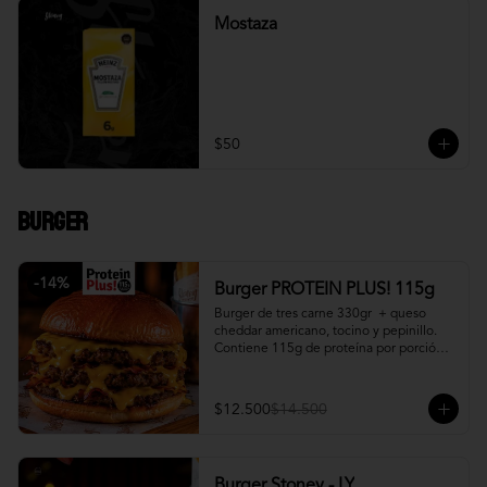
Mostaza
$50
Burger
-
14
%
Burger PROTEIN PLUS! 115g
Burger de tres carne 330gr  + queso 
cheddar americano, tocino y pepinillo.  
Contiene 115g de proteína por porción. 
+ papa fritas
$12.500
$14.500
Burger Stoney - LY