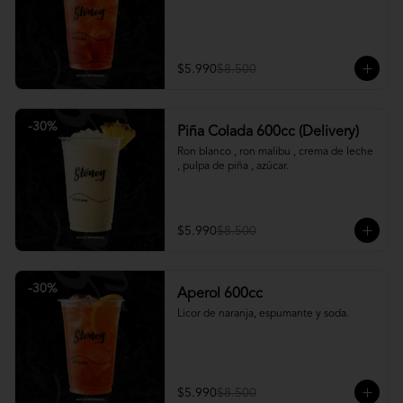
$5.990
$8.500
-
30
%
Piña Colada 600cc (Delivery)
Ron blanco , ron malibu , crema de leche 
, pulpa de piña , azúcar.
$5.990
$8.500
-
30
%
Aperol 600cc
Licor de naranja, espumante y soda.
$5.990
$8.500