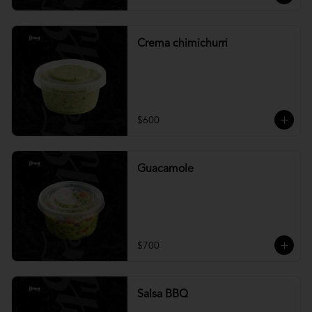
Crema chimichurri
$600
Guacamole
$700
Salsa BBQ