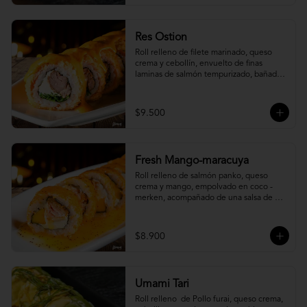
Res Ostion
Roll relleno de filete marinado, queso 
crema y cebollín, envuelto de finas 
laminas de salmón tempurizado, bañada 
en una salsa ostión y parmesano.
$9.500
Fresh Mango-maracuya
Roll relleno de salmón panko, queso 
crema y mango, empolvado en coco - 
merken, acompañado de una salsa de 
maracuyá y sutil menta.
$8.900
Umami Tari
Roll relleno  de Pollo furai, queso crema, 