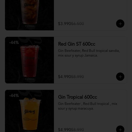
$3.990
$6.500
-
44
%
Red Gin ST 600cc
Gin Beefeater, Red Bull tropical sandia, 
mix sour y syrup Jamaica.
$4.990
$8.990
-
44
%
Gin Tropical 600cc
Gin Beefeater , Red Bull tropical , mix 
sour y syrup maracuya.
$4.990
$8.990