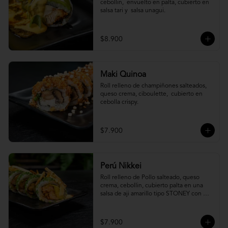
cebollin,  envuelto en palta, cubierto en 
salsa tari y  salsa unagui.
$8.900
Maki Quinoa
​Roll relleno de champiñones salteados, 
queso crema, ciboulette,  cubierto en 
cebolla crispy.
$7.900
Perú Nikkei
Roll relleno de Pollo salteado, queso 
crema, cebollin, cubierto palta en una 
salsa de aji amarillo tipo STONEY con 
topping de papa hilo.
$7.900