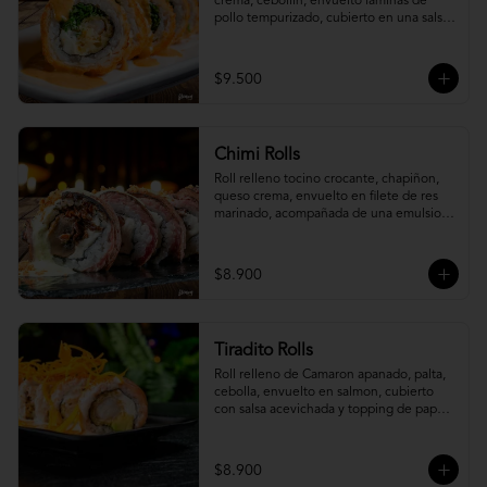
crema, cebollín, envuelto laminas de 
pollo tempurizado, cubierto en una salsa 
jaiba parmesana con toques de vino 
blanco.
$9.500
Chimi Rolls
Roll relleno tocino crocante, chapiñon, 
queso crema, envuelto en filete de res 
marinado, acompañada de una emulsion 
palta y chimichurri, con toques de 
cebolla crispy.
$8.900
Tiradito Rolls
Roll relleno de Camaron apanado, palta, 
cebolla, envuelto en salmon, cubierto 
con salsa acevichada y topping de papa 
camote.
$8.900