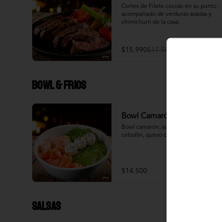
Cortes de Filete cocido en su punto , 
acompañado de verduras asadas y 
chimichurri de la casa.
$15.990
$17.500
Bowl & frios
Bowl Camarón Salmon
Bowl camarón, salmón, palta, 
cebollín, queso crema.
$14.500
Salsas