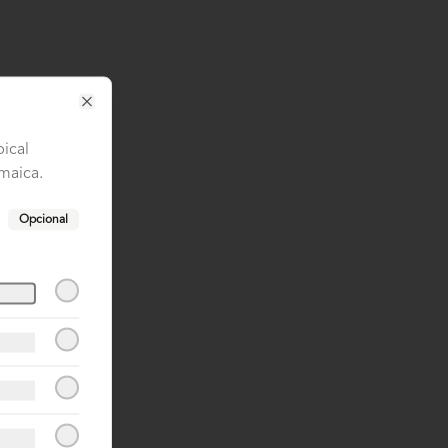
Close
pical
amaica.
Opcional