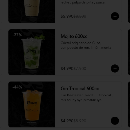
leche , pulpa de piña , azúcar.
$5.990
$8.500
-
37
%
Mojito 600cc
Cóctel originario de Cuba, 
compuesto de ron, limón, menta
$4.990
$7.900
-
44
%
Gin Tropical 600cc
Gin Beefeater , Red Bull tropical , 
mix sour y syrup maracuya.
$4.990
$8.990