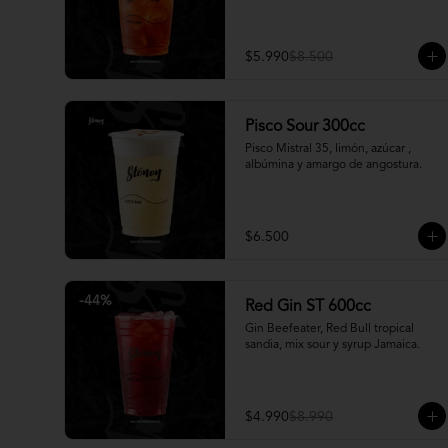
$5.990
$8.500
Pisco Sour 300cc
Pisco Mistral 35, limón, azúcar , 
albúmina y amargo de angostura.
$6.500
-
44
%
Red Gin ST 600cc
Gin Beefeater, Red Bull tropical 
sandia, mix sour y syrup Jamaica.
$4.990
$8.990