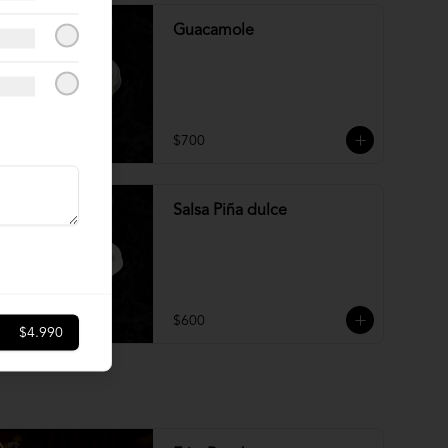
Guacamole
$700
Salsa Piña dulce
$600
$4.990