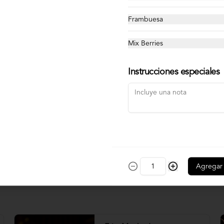
Crema chimichurri
Frambuesa
Mix Berries
$600
Instrucciones especiales
Salsa Cheddar
$500
Agregar