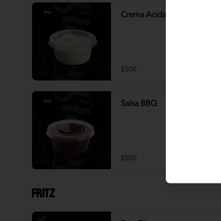
Crema Acida
$500
Salsa BBQ
$500
Fritz