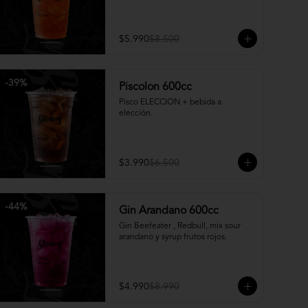
$5.990
$8.500
-
39
%
Piscolon 600cc
Pisco ELECCION + bebida a 
elección.
$3.990
$6.500
-
44
%
Gin Arandano 600cc
Gin Beefeater , Redbull, mix sour 
arandano y syrup frutos rojos.
$4.990
$8.990