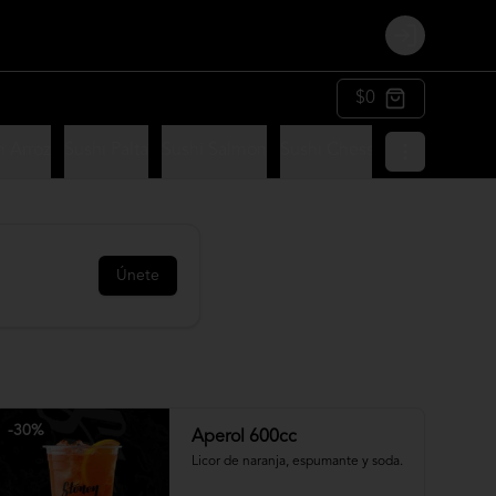
Login
$0
n Arroz
Sushi Palta
Sushi Salmon
Sushi Chesse
Sushi Panko
Únete
-
30
%
Aperol 600cc
Licor de naranja, espumante y soda.