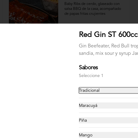
Baby Ribs de cerdo, glaseado con 
salsa BBQ de la casa, acompañado 
de papas fritas crujientes
$14.500
Red Gin ST 600cc
Gin Beefeater, Red Bull tro
sandia, mix sour y syrup J
Sabores
Bowl Pollo Crispy
Seleccione 1
Bowl pollo apanado, palta, cebollín, 
queso crema, con base de Lechuga
Tradicional
Maracuyá
$10.500
Piña
Mango