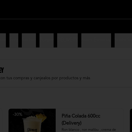
sas
Fritz
Sachet
Burger
DELIVERY
Sushi Especial
Sushi Si
EY
con tus compras y canjealos por productos y más
-
30
%
Piña Colada 600cc
(Delivery)
Ron blanco , ron malibu , crema de 