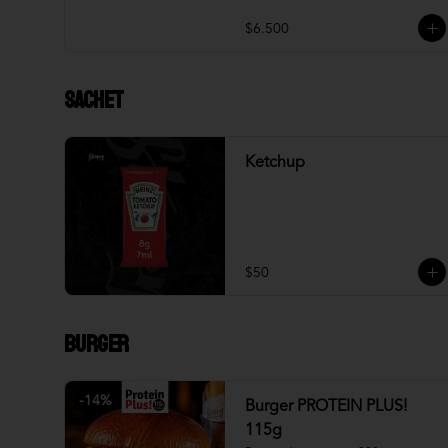
$6.500
Sachet
Ketchup
$50
Burger
-
14
%
Burger PROTEIN PLUS!
115g