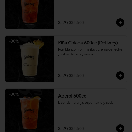
$5.990
$8.500
-
30
%
Piña Colada 600cc (Delivery)
Ron blanco , ron malibu , crema de leche 
, pulpa de piña , azúcar.
$5.990
$8.500
-
30
%
Aperol 600cc
Licor de naranja, espumante y soda.
$5.990
$8.500