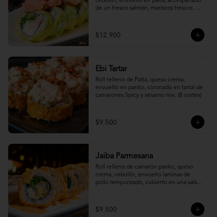
cebollín, envuelto en palta, acompañado 
de un fresco salmón, mariscos frescos en 
una leche de tigre acevichada.
$12.900
Ebi Tartar
Roll relleno de Palta, queso crema, 
envuelto en panko, coronado en tartal de 
camarones Spicy y sésamo mix. (8 cortes)
$9.500
Jaiba Parmesana
Roll relleno de camarón panko, queso 
crema, cebollín, envuelto laminas de 
pollo tempurizado, cubierto en una salsa 
jaiba parmesana con toques de vino 
blanco.
$9.500