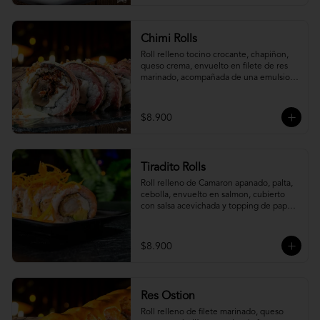
Chimi Rolls
Roll relleno tocino crocante, chapiñon, 
queso crema, envuelto en filete de res 
marinado, acompañada de una emulsion 
palta y chimichurri, con toques de 
cebolla crispy.
$8.900
Tiradito Rolls
Roll relleno de Camaron apanado, palta, 
cebolla, envuelto en salmon, cubierto 
con salsa acevichada y topping de papa 
camote.
$8.900
Res Ostion
Roll relleno de filete marinado, queso 