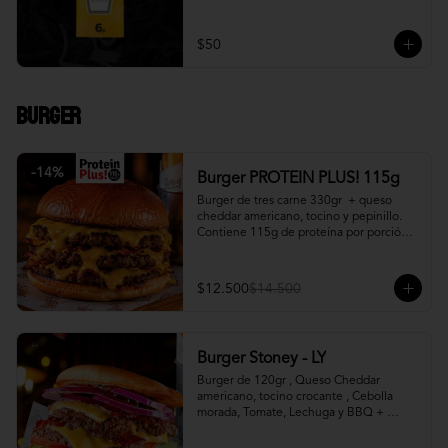
$50
Burger
-
14
%
Burger PROTEIN PLUS! 115g
Burger de tres carne 330gr  + queso 
cheddar americano, tocino y pepinillo.  
Contiene 115g de proteína por porción. 
+ papa fritas
$12.500
$14.500
Burger Stoney - LY
Burger de 120gr , Queso Cheddar 
americano, tocino crocante , Cebolla 
morada, Tomate, Lechuga y BBQ + 
Canasto de papas fritas.