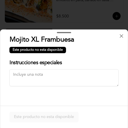
envuelto en palta, bañado en salsa 
acevichada.
$8.500
Usuba
Mojito XL Frambuesa
Roll relleno de salmón, camarón, queso 
crema y plata, envuelto en laminas de 
Este producto no esta disponible
salmón fresco.
Instrucciones especiales
$8.900
Korean Roll
Roll relleno de Camarón panko, palta, 
queso crema, cebollín, sin arroz envuelto 
en laminas de salmón tempurizado.
Este producto no esta disponible
$8.500