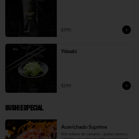
$390
Wasabi
$290
Sushi Especial
Acevichado Suprime
Roll relleno de camarón , queso crema y 