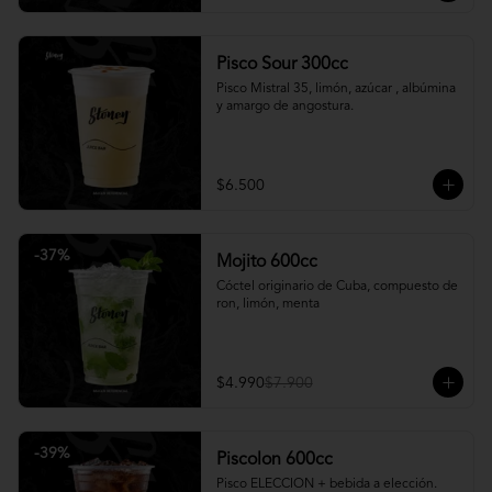
Pisco Sour 300cc
Pisco Mistral 35, limón, azúcar , albúmina 
y amargo de angostura.
$6.500
-
37
%
Mojito 600cc
Cóctel originario de Cuba, compuesto de 
ron, limón, menta
$4.990
$7.900
-
39
%
Piscolon 600cc
Pisco ELECCION + bebida a elección.