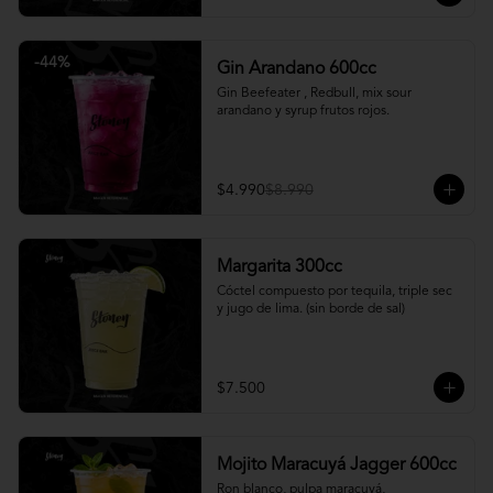
-
44
%
Gin Arandano 600cc
Gin Beefeater , Redbull, mix sour 
arandano y syrup frutos rojos.
$4.990
$8.990
Margarita 300cc
Cóctel compuesto por tequila, triple sec 
y jugo de lima. (sin borde de sal)
$7.500
Mojito Maracuyá Jagger 600cc
Ron blanco, pulpa maracuyá, 