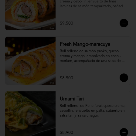
crema y cebollín, envuelto de finas 
laminas de salmón tempurizado, bañada 
en una salsa ostión y parmesano.
$9.500
Fresh Mango-maracuya
Roll relleno de salmón panko, queso 
crema y mango, empolvado en coco - 
merken, acompañado de una salsa de 
maracuyá y sutil menta.
$8.900
Umami Tari
Roll relleno  de Pollo furai, queso crema, 
cebollin,  envuelto en palta, cubierto en 
salsa tari y  salsa unagui.
$8.900