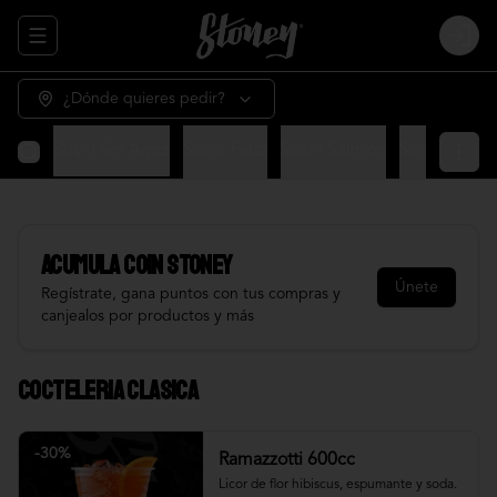
Abrir menu de navegación
Login
¿Dónde quieres pedir?
ecial
Sushi Sin Arroz
Sushi Palta
Sushi Salmon
Sushi Chess
Acumula
COIN STONEY
Únete
Regístrate, gana puntos con tus compras y
canjealos por productos y más
Cocteleria Clasica
-
30
%
Ramazzotti 600cc
Licor de flor hibiscus, espumante y soda.