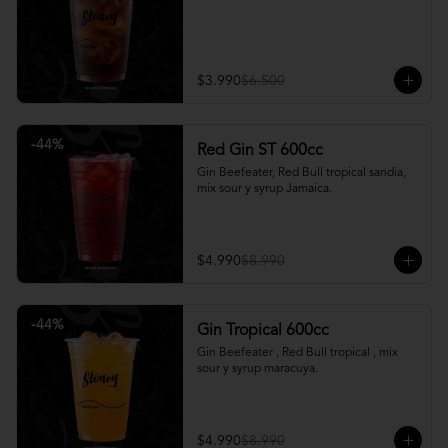
$3.990
$6.500
-
44
%
Red Gin ST 600cc
Gin Beefeater, Red Bull tropical sandia, 
mix sour y syrup Jamaica.
$4.990
$8.990
-
44
%
Gin Tropical 600cc
Gin Beefeater , Red Bull tropical , mix 
sour y syrup maracuya.
$4.990
$8.990