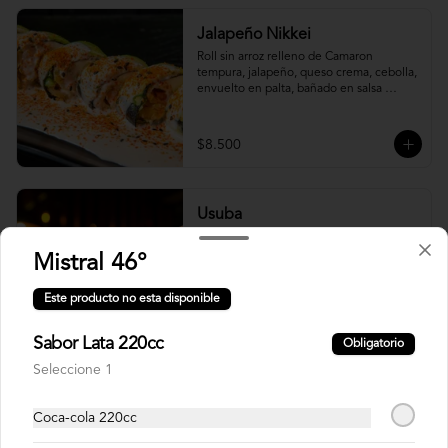
Jalapeño Nikkei
Roll sin arroz relleno de Camaron 
tempura, jalapeño, queso crema, cebolla, 
envuelto en palta, bañado en salsa 
acevichada.
$8.500
Usuba
Roll relleno de salmón, camarón, queso 
crema y plata, envuelto en laminas de 
Mistral 46°
salmón fresco.
Este producto no esta disponible
$8.900
Sabor Lata 220cc
Obligatorio
Seleccione 1
Korean Roll
Coca-cola 220cc
Roll relleno de Camarón panko, palta, 
queso crema, cebollín, sin arroz envuelto 