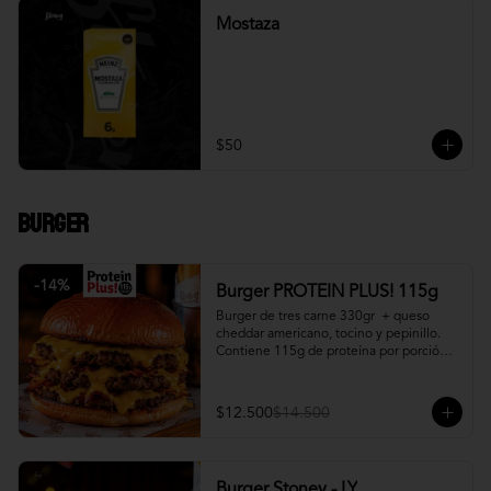
Mostaza
$50
Burger
-
14
%
Burger PROTEIN PLUS! 115g
Burger de tres carne 330gr  + queso 
cheddar americano, tocino y pepinillo.  
Contiene 115g de proteína por porción. 
+ papa fritas
$12.500
$14.500
Burger Stoney - LY