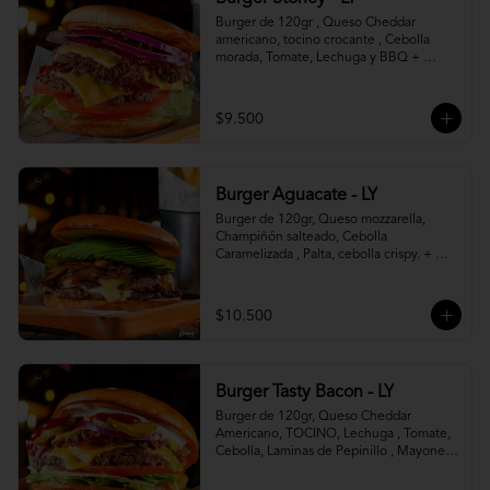
Burger de 120gr , Queso Cheddar 
americano, tocino crocante , Cebolla 
morada, Tomate, Lechuga y BBQ + 
Canasto de papas fritas.
$9.500
Burger Aguacate - LY
Burger de 120gr, Queso mozzarella, 
Champiñón salteado, Cebolla 
Caramelizada , Palta, cebolla crispy. + 
canasto de papas fritas
$10.500
Burger Tasty Bacon - LY
Burger de 120gr, Queso Cheddar 
Americano, TOCINO, Lechuga , Tomate, 
Cebolla, Laminas de Pepinillo , Mayonesa 
y Ketchup.