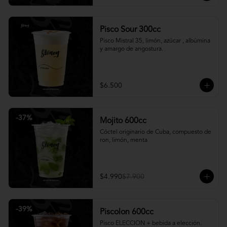
Pisco Sour 300cc
Pisco Mistral 35, limón, azúcar , albúmina 
y amargo de angostura.
$6.500
-
37
%
Mojito 600cc
Cóctel originario de Cuba, compuesto de 
ron, limón, menta
$4.990
$7.900
-
39
%
Piscolon 600cc
Pisco ELECCION + bebida a elección.