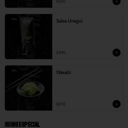
$300
Salsa Unagui
$390
Wasabi
$290
Sushi Especial