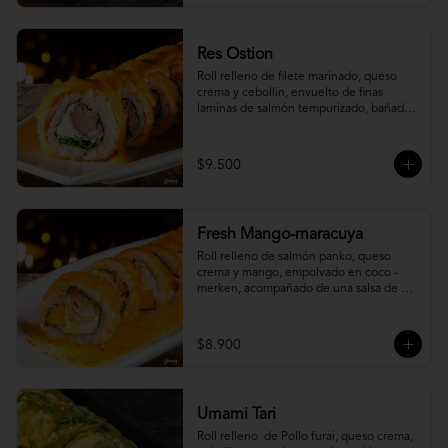
Res Ostion
Roll relleno de filete marinado, queso 
crema y cebollín, envuelto de finas 
laminas de salmón tempurizado, bañada 
en una salsa ostión y parmesano.
$9.500
Fresh Mango-maracuya
Roll relleno de salmón panko, queso 
crema y mango, empolvado en coco - 
merken, acompañado de una salsa de 
maracuyá y sutil menta.
$8.900
Umami Tari
Roll relleno  de Pollo furai, queso crema, 