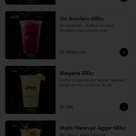
-
44
%
Gin Arandano 600cc
Gin Beefeater , Redbull, mix sour 
arandano y syrup frutos rojos.
$4.990
$8.990
Margarita 300cc
Cóctel compuesto por tequila, triple sec 
y jugo de lima. (sin borde de sal)
$7.500
Mojito Maracuyá Jagger 600cc
Ron blanco, pulpa maracuyá, 