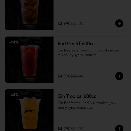
$3.990
$6.500
-
44
%
Red Gin ST 600cc
Gin Beefeater, Red Bull tropical sandia, 
mix sour y syrup Jamaica.
$4.990
$8.990
-
44
%
Gin Tropical 600cc
Gin Beefeater , Red Bull tropical , mix 
sour y syrup maracuya.
$4.990
$8.990