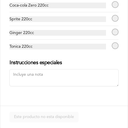
en laminas de salmón tempurizado.
Coca-cola Zero 220cc
$8.500
Sprite 220cc
Ginger 220cc
Crunch Roll
Roll relleno de Pollo apanado , queso 
Tonica 220cc
crema, cebollín, almendras triturada, sin 
arroz, envuelto en palta.
Instrucciones especiales
$8.500
Nori Champ Roll
Roll relleno de Pollo apanado , palta, 
champiñon salteado, cebolla, sin arroz 
tempurizado.
Este producto no esta disponible
$7.900