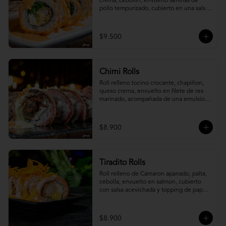
crema, cebollín, envuelto laminas de 
pollo tempurizado, cubierto en una salsa 
jaiba parmesana con toques de vino 
blanco.
$9.500
Chimi Rolls
Roll relleno tocino crocante, chapiñon, 
queso crema, envuelto en filete de res 
marinado, acompañada de una emulsion 
palta y chimichurri, con toques de 
cebolla crispy.
$8.900
Tiradito Rolls
Roll relleno de Camaron apanado, palta, 
cebolla, envuelto en salmon, cubierto 
con salsa acevichada y topping de papa 
camote.
$8.900