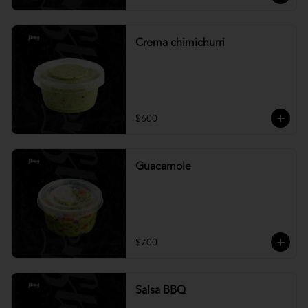
Crema chimichurri
$600
Guacamole
$700
Salsa BBQ