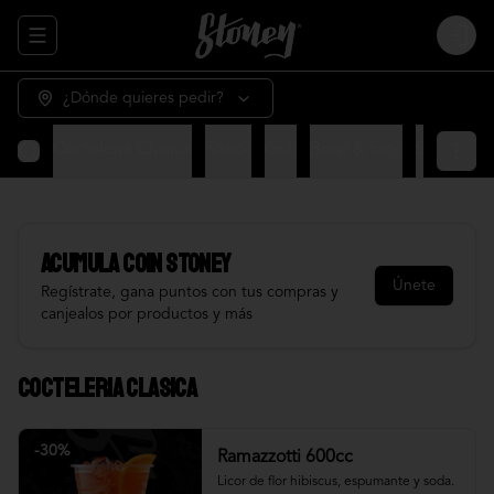
Abrir menu de navegación
Login
¿Dónde quieres pedir?
Cocteleria Clasica
Snack
Grill
Bowl & frios
Salsas
Fr
Acumula
COIN STONEY
Únete
Regístrate, gana puntos con tus compras y
canjealos por productos y más
Cocteleria Clasica
-
30
%
Ramazzotti 600cc
Licor de flor hibiscus, espumante y soda.