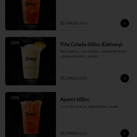
$5.990
$8.500
-
30
%
Piña Colada 600cc (Delivery)
Ron blanco , ron malibu , crema de leche 
, pulpa de piña , azúcar.
$5.990
$8.500
-
30
%
Aperol 600cc
Licor de naranja, espumante y soda.
$5.990
$8.500