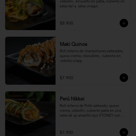
cebollin,  envuelto en palta, cubierto en 
salsa tari y  salsa unagui.
$8.900
Maki Quinoa
​Roll relleno de champiñones salteados, 
queso crema, ciboulette,  cubierto en 
cebolla crispy.
$7.900
Perú Nikkei
Roll relleno de Pollo salteado, queso 
crema, cebollin, cubierto palta en una 
salsa de aji amarillo tipo STONEY con 
topping de papa hilo.
$7.900