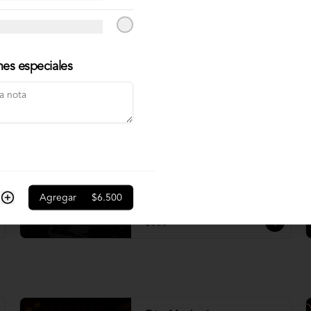
Crema chimichurri
nes especiales
$600
Salsa Cheddar
Agregar
$6.500
$500