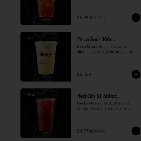
$5.990
$8.500
Pisco Sour 300cc
Pisco Mistral 35, limón, azúcar , 
albúmina y amargo de angostura.
$6.500
-
44
%
Red Gin ST 600cc
Gin Beefeater, Red Bull tropical 
sandia, mix sour y syrup Jamaica.
$4.990
$8.990