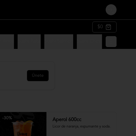
Login
$0
n Arroz
Sushi Palta
Sushi Salmon
Sushi Chesse
Sushi Panko
Únete
-
30
%
Aperol 600cc
Licor de naranja, espumante y soda.