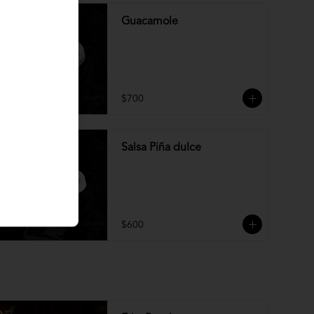
Guacamole
$700
Salsa Piña dulce
$600