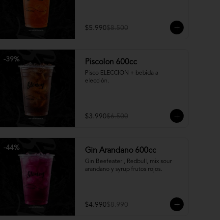
$5.990
$8.500
-
39
%
Piscolon 600cc
Pisco ELECCION + bebida a 
elección.
$3.990
$6.500
-
44
%
Gin Arandano 600cc
Gin Beefeater , Redbull, mix sour 
arandano y syrup frutos rojos.
$4.990
$8.990