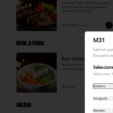
Cortes de Filete cocido en su punto , 
acompañado de verduras asadas y 
chimichurri de la casa.
$15.990
$17.500
M31
Bowl & frios
Salmon pan
Envuelto e
Bowl Camarón Salmon
Bowl camarón, salmón, palta, 
Seleccione
cebollín, queso crema.
Seleccione 
Sésamo
$14.500
Amapola
Salsas
Merkén