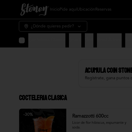
Inicio
Pide aquí
Ubicación
Reservas
¿Dónde quieres pedir?
Cocteleria Clasica
Snack
Grill
Bowl & frios
Sal
Acumula
COIN STON
Regístrate, gana puntos 
Cocteleria Clasica
-
30
%
Ramazzotti 600cc
Licor de flor hibiscus, espumante y 
soda.