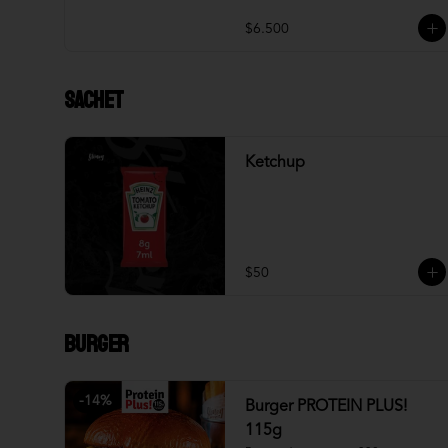
$6.500
Sachet
Ketchup
$50
Burger
-
14
%
Burger PROTEIN PLUS!
115g