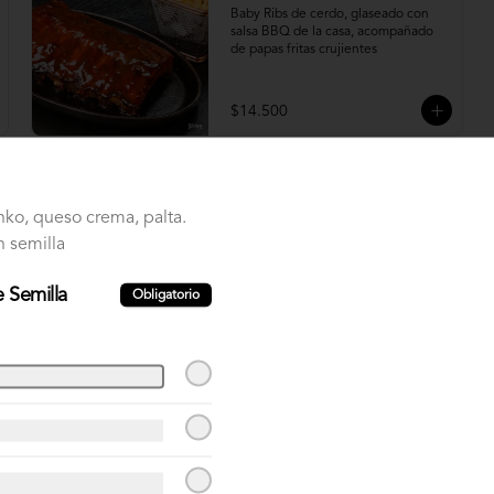
Baby Ribs de cerdo, glaseado con 
salsa BBQ de la casa, acompañado 
de papas fritas crujientes
$14.500
ko, queso crema, palta.
n semilla
Bowl Pollo Crispy
Bowl pollo apanado, palta, cebollín, 
 Semilla
Obligatorio
queso crema, con base de Lechuga
1
$10.500