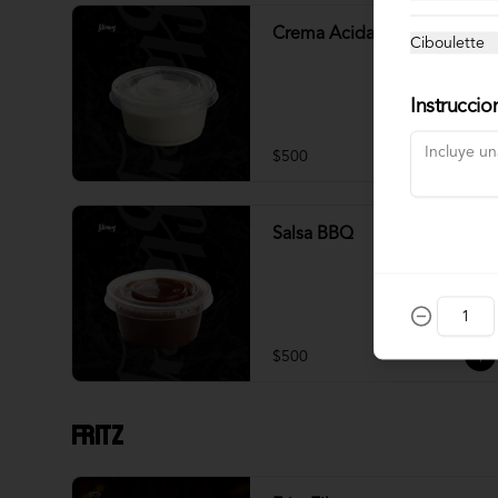
Crema Acida
Ciboulette
Instruccio
$500
Salsa BBQ
$500
Fritz