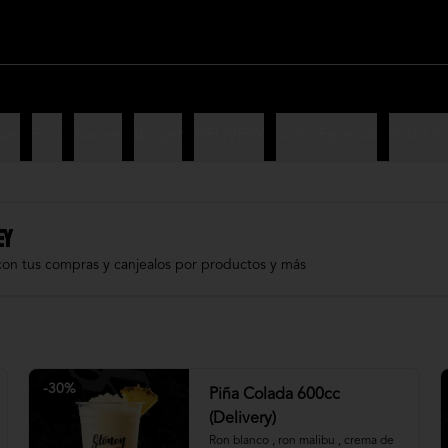
sas
Fritz
Sachet
Burger
DELIVERY
Sushi Especial
Sushi Si
EY
con tus compras y canjealos por productos y más
-
30
%
Piña Colada 600cc
(Delivery)
Ron blanco , ron malibu , crema de 