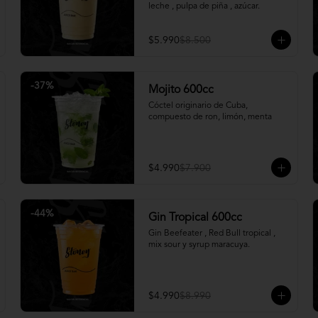
leche , pulpa de piña , azúcar.
$5.990
$8.500
-
37
%
Mojito 600cc
Cóctel originario de Cuba, 
compuesto de ron, limón, menta
$4.990
$7.900
-
44
%
Gin Tropical 600cc
Gin Beefeater , Red Bull tropical , 
mix sour y syrup maracuya.
$4.990
$8.990