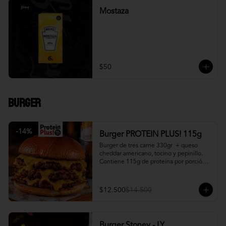
Mostaza
$50
Burger
-
14
%
Burger PROTEIN PLUS! 115g
Burger de tres carne 330gr  + queso 
cheddar americano, tocino y pepinillo.  
Contiene 115g de proteína por porción. 
+ papa fritas
$12.500
$14.500
Burger Stoney - LY