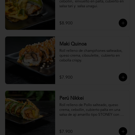
cebollin,  envuelto en palta, cubierto en 
salsa tari y  salsa unagui.
$8.900
Maki Quinoa
​Roll relleno de champiñones salteados, 
queso crema, ciboulette,  cubierto en 
cebolla crispy.
$7.900
Perú Nikkei
Roll relleno de Pollo salteado, queso 
crema, cebollin, cubierto palta en una 
salsa de aji amarillo tipo STONEY con 
topping de papa hilo.
$7.900