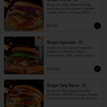
Burger de 120gr , Queso Cheddar 
americano, tocino crocante , Cebolla 
morada, Tomate, Lechuga y BBQ + 
Canasto de papas fritas.
$9.500
Burger Aguacate - LY
Burger de 120gr, Queso mozzarella, 
Champiñón salteado, Cebolla 
Caramelizada , Palta, cebolla crispy. + 
canasto de papas fritas
$10.500
Burger Tasty Bacon - LY
Burger de 120gr, Queso Cheddar 
Americano, TOCINO, Lechuga , Tomate, 
Cebolla, Laminas de Pepinillo , Mayonesa 
y Ketchup.