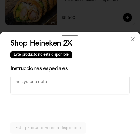
en laminas de salmón tempurizado.
$8.500
Crunch Roll
Shop Heineken 2X
Roll relleno de Pollo apanado , queso 
crema, cebollín, almendras triturada, sin 
Este producto no esta disponible
arroz, envuelto en palta.
Instrucciones especiales
$8.500
Nori Champ Roll
Roll relleno de Pollo apanado , palta, 
champiñon salteado, cebolla, sin arroz 
tempurizado.
Este producto no esta disponible
$7.900