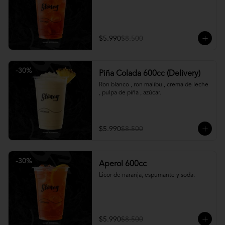
$5.990
$8.500
-
30
%
Piña Colada 600cc (Delivery)
Ron blanco , ron malibu , crema de leche 
, pulpa de piña , azúcar.
$5.990
$8.500
-
30
%
Aperol 600cc
Licor de naranja, espumante y soda.
$5.990
$8.500