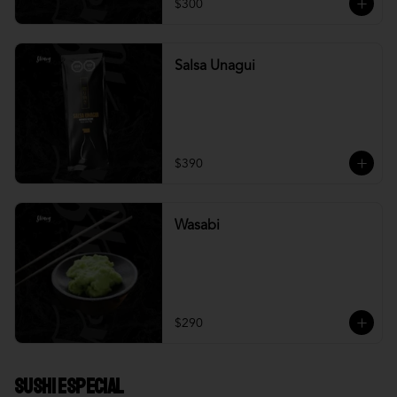
$300
Salsa Unagui
$390
Wasabi
$290
Sushi Especial