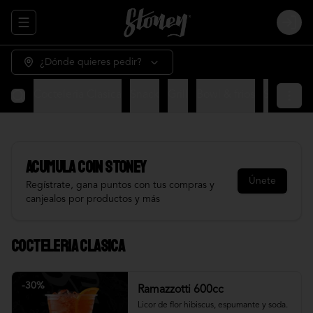
Abrir menu de navegación
Login
¿Dónde quieres pedir?
Cocteleria Clasica
Snack
Grill
Bowl & frios
Salsas
Fr
Acumula
COIN STONEY
Únete
Regístrate, gana puntos con tus compras y
canjealos por productos y más
Cocteleria Clasica
-
30
%
Ramazzotti 600cc
Licor de flor hibiscus, espumante y soda.