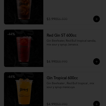
$3.990
$6.500
-
44
%
Red Gin ST 600cc
Gin Beefeater, Red Bull tropical sandia, 
mix sour y syrup Jamaica.
$4.990
$8.990
-
44
%
Gin Tropical 600cc
Gin Beefeater , Red Bull tropical , mix 
sour y syrup maracuya.
$4.990
$8.990