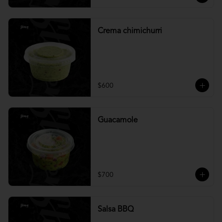
Crema chimichurri
$600
Guacamole
$700
Salsa BBQ