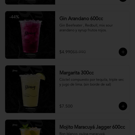
-
44
%
Gin Arandano 600cc
Gin Beefeater , Redbull, mix sour 
arandano y syrup frutos rojos.
$4.990
$8.990
Margarita 300cc
Cóctel compuesto por tequila, triple sec 
y jugo de lima. (sin borde de sal)
$7.500
Mojito Maracuyá Jagger 600cc
Ron blanco, pulpa maracuyá, 