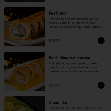
Res Ostion
Roll relleno de filete marinado, queso 
crema y cebollín, envuelto de finas 
laminas de salmón tempurizado, bañada 
en una salsa ostión y parmesano.
$9.500
Fresh Mango-maracuya
Roll relleno de salmón panko, queso 
crema y mango, empolvado en coco - 
merken, acompañado de una salsa de 
maracuyá y sutil menta.
$8.900
Umami Tari
Roll relleno  de Pollo furai, queso crema, 