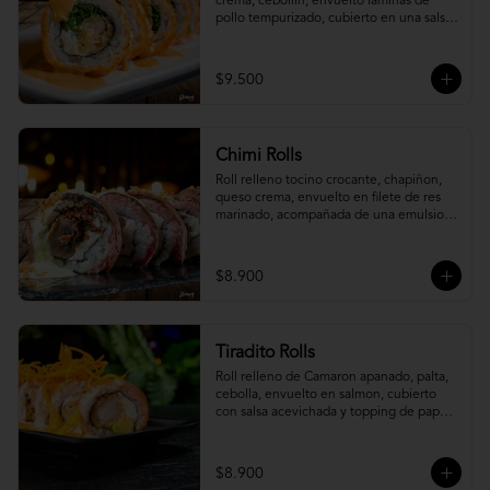
crema, cebollín, envuelto laminas de 
pollo tempurizado, cubierto en una salsa 
jaiba parmesana con toques de vino 
blanco.
$9.500
Chimi Rolls
Roll relleno tocino crocante, chapiñon, 
queso crema, envuelto en filete de res 
marinado, acompañada de una emulsion 
palta y chimichurri, con toques de 
cebolla crispy.
$8.900
Tiradito Rolls
Roll relleno de Camaron apanado, palta, 
cebolla, envuelto en salmon, cubierto 
con salsa acevichada y topping de papa 
camote.
$8.900