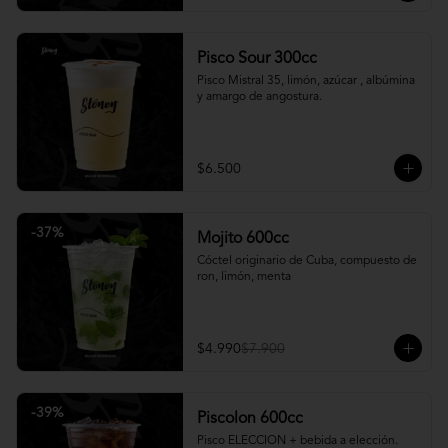
Pisco Sour 300cc
Pisco Mistral 35, limón, azúcar , albúmina 
y amargo de angostura.
$6.500
-
37
%
Mojito 600cc
Cóctel originario de Cuba, compuesto de 
ron, limón, menta
$4.990
$7.900
-
39
%
Piscolon 600cc
Pisco ELECCION + bebida a elección.