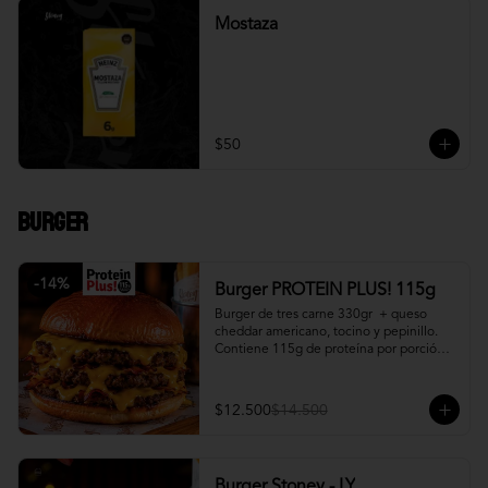
Mostaza
$50
Burger
-
14
%
Burger PROTEIN PLUS! 115g
Burger de tres carne 330gr  + queso 
cheddar americano, tocino y pepinillo.  
Contiene 115g de proteína por porción. 
+ papa fritas
$12.500
$14.500
Burger Stoney - LY