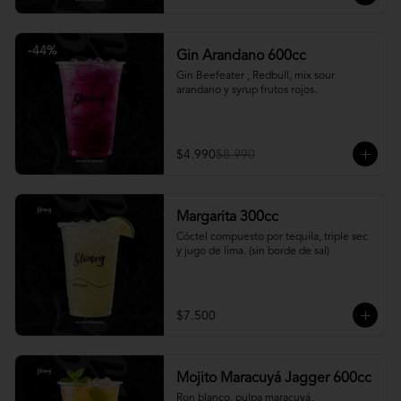
-
44
%
Gin Arandano 600cc
Gin Beefeater , Redbull, mix sour 
arandano y syrup frutos rojos.
$4.990
$8.990
Margarita 300cc
Cóctel compuesto por tequila, triple sec 
y jugo de lima. (sin borde de sal)
$7.500
Mojito Maracuyá Jagger 600cc
Ron blanco, pulpa maracuyá, 