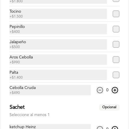
+
$1.800
Jalapeño Nikkei
Tocino
Roll sin arroz relleno de Camaron 
+
$1.500
tempura, jalapeño, queso crema, cebolla, 
envuelto en palta, bañado en salsa 
Pepinillo
acevichada.
+
$400
$8.500
Jalapeño
+
$500
Aros Cebolla
Usuba
+
$990
Roll relleno de salmón, camarón, queso 
Palta
crema y plata, envuelto en laminas de 
salmón fresco.
+
$1.400
Cebolla Cruda
0
+
$490
$8.900
Sachet
Opcional
Korean Roll
Seleccione al menos 1
Roll relleno de Camarón panko, palta, 
queso crema, cebollín, sin arroz envuelto 
ketchup Heinz