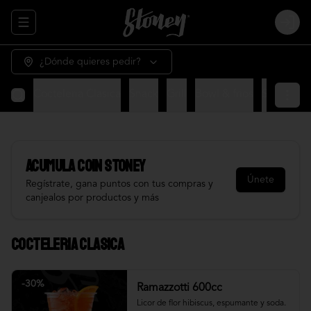
Abrir menu de navegación
Login
¿Dónde quieres pedir?
Cocteleria Clasica
Snack
Grill
Bowl & frios
Salsas
Fr
Acumula
COIN STONEY
Únete
Regístrate, gana puntos con tus compras y
canjealos por productos y más
Cocteleria Clasica
-
30
%
Ramazzotti 600cc
Licor de flor hibiscus, espumante y soda.