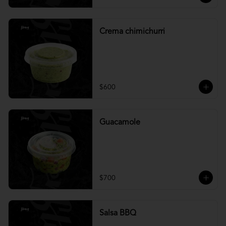
Crema chimichurri
$600
Guacamole
$700
Salsa BBQ