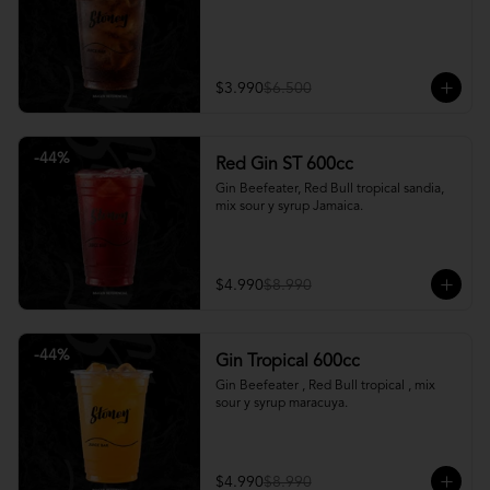
$3.990
$6.500
-
44
%
Red Gin ST 600cc
Gin Beefeater, Red Bull tropical sandia, 
mix sour y syrup Jamaica.
$4.990
$8.990
-
44
%
Gin Tropical 600cc
Gin Beefeater , Red Bull tropical , mix 
sour y syrup maracuya.
$4.990
$8.990