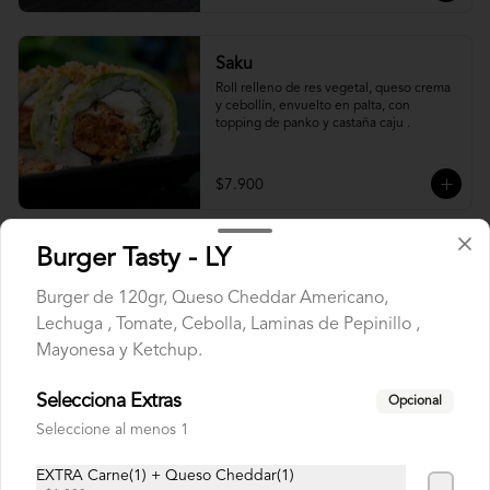
Saku
Roll relleno de res vegetal, queso crema 
y cebollín, envuelto en palta, con 
topping de panko y castaña caju .
$7.900
Sushi Sin Arroz
Burger Tasty - LY
Burger de 120gr, Queso Cheddar Americano,
Lechuga , Tomate, Cebolla, Laminas de Pepinillo ,
Oriental Roll
Mayonesa y Ketchup.
Roll relleno de Salmon panko, camarón, 
queso crema, cebollín, sin arroz 
tempurizado.
Selecciona Extras
Opcional
Seleccione al menos 1
$8.500
EXTRA Carne(1) + Queso Cheddar(1)