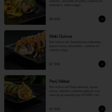
cebollin,  envuelto en palta, cubierto en 
salsa tari y  salsa unagui.
$8.900
Maki Quinoa
​Roll relleno de champiñones salteados, 
queso crema, ciboulette,  cubierto en 
cebolla crispy.
$7.900
Perú Nikkei
Roll relleno de Pollo salteado, queso 
crema, cebollin, cubierto palta en una 
salsa de aji amarillo tipo STONEY con 
topping de papa hilo.
$7.900