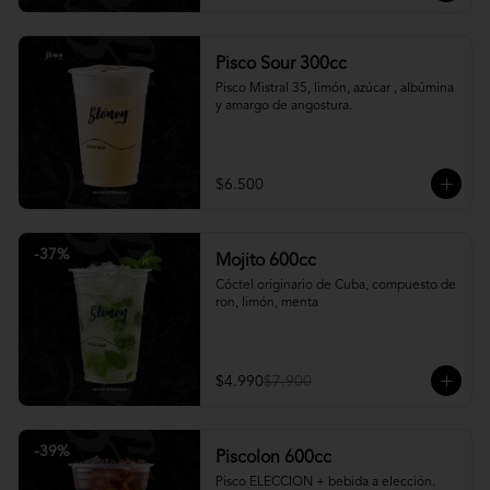
Pisco Sour 300cc
Pisco Mistral 35, limón, azúcar , albúmina 
y amargo de angostura.
$6.500
-
37
%
Mojito 600cc
Cóctel originario de Cuba, compuesto de 
ron, limón, menta
$4.990
$7.900
-
39
%
Piscolon 600cc
Pisco ELECCION + bebida a elección.