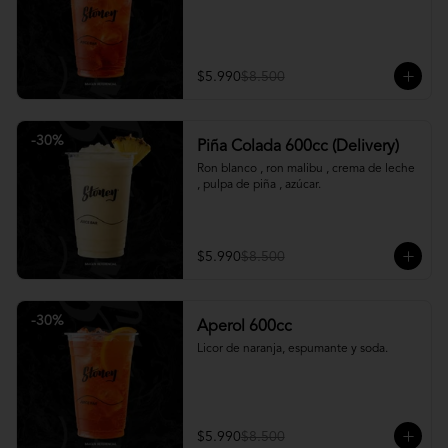
$5.990
$8.500
-
30
%
Piña Colada 600cc (Delivery)
Ron blanco , ron malibu , crema de leche 
, pulpa de piña , azúcar.
$5.990
$8.500
-
30
%
Aperol 600cc
Licor de naranja, espumante y soda.
$5.990
$8.500