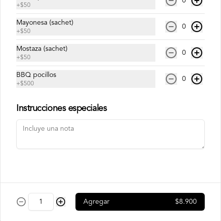
0
en laminas de salmón tempurizado.
+
$50
Mayonesa (sachet)
0
$8.500
+
$50
Mostaza (sachet)
0
+
$50
Crunch Roll
Roll relleno de Pollo apanado , queso 
BBQ pocillos
0
crema, cebollín, almendras triturada, sin 
+
$500
arroz, envuelto en palta.
Instrucciones especiales
$8.500
Nori Champ Roll
Roll relleno de Pollo apanado , palta, 
champiñon salteado, cebolla, sin arroz 
tempurizado.
Agregar
$8.900
$7.900