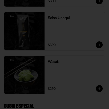
$300
Salsa Unagui
$390
Wasabi
$290
Sushi Especial