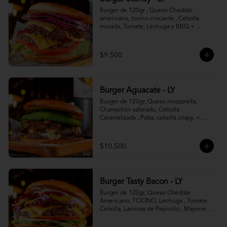
Burger de 120gr , Queso Cheddar 
americano, tocino crocante , Cebolla 
morada, Tomate, Lechuga y BBQ + 
Canasto de papas fritas.
$9.500
Burger Aguacate - LY
Burger de 120gr, Queso mozzarella, 
Champiñón salteado, Cebolla 
Caramelizada , Palta, cebolla crispy. + 
canasto de papas fritas
$10.500
Burger Tasty Bacon - LY
Burger de 120gr, Queso Cheddar 
Americano, TOCINO, Lechuga , Tomate, 
Cebolla, Laminas de Pepinillo , Mayonesa 
y Ketchup.