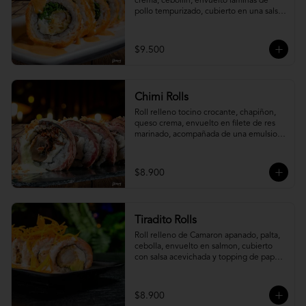
crema, cebollín, envuelto laminas de 
pollo tempurizado, cubierto en una salsa 
jaiba parmesana con toques de vino 
blanco.
$9.500
Chimi Rolls
Roll relleno tocino crocante, chapiñon, 
queso crema, envuelto en filete de res 
marinado, acompañada de una emulsion 
palta y chimichurri, con toques de 
cebolla crispy.
$8.900
Tiradito Rolls
Roll relleno de Camaron apanado, palta, 
cebolla, envuelto en salmon, cubierto 
con salsa acevichada y topping de papa 
camote.
$8.900