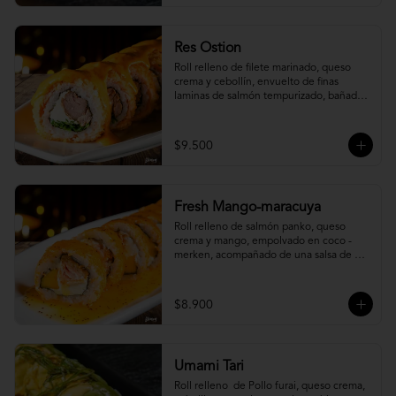
Res Ostion
Roll relleno de filete marinado, queso 
crema y cebollín, envuelto de finas 
laminas de salmón tempurizado, bañada 
en una salsa ostión y parmesano.
$9.500
Fresh Mango-maracuya
Roll relleno de salmón panko, queso 
crema y mango, empolvado en coco - 
merken, acompañado de una salsa de 
maracuyá y sutil menta.
$8.900
Umami Tari
Roll relleno  de Pollo furai, queso crema, 