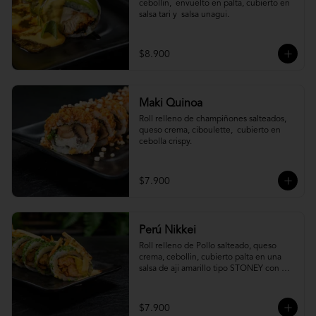
cebollin,  envuelto en palta, cubierto en 
salsa tari y  salsa unagui.
$8.900
Maki Quinoa
​Roll relleno de champiñones salteados, 
queso crema, ciboulette,  cubierto en 
cebolla crispy.
$7.900
Perú Nikkei
Roll relleno de Pollo salteado, queso 
crema, cebollin, cubierto palta en una 
salsa de aji amarillo tipo STONEY con 
topping de papa hilo.
$7.900