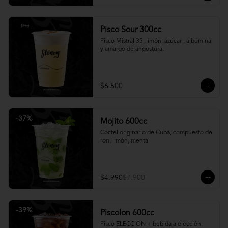
Pisco Sour 300cc
Pisco Mistral 35, limón, azúcar , albúmina 
y amargo de angostura.
$6.500
-
37
%
Mojito 600cc
Cóctel originario de Cuba, compuesto de 
ron, limón, menta
$4.990
$7.900
-
39
%
Piscolon 600cc
Pisco ELECCION + bebida a elección.