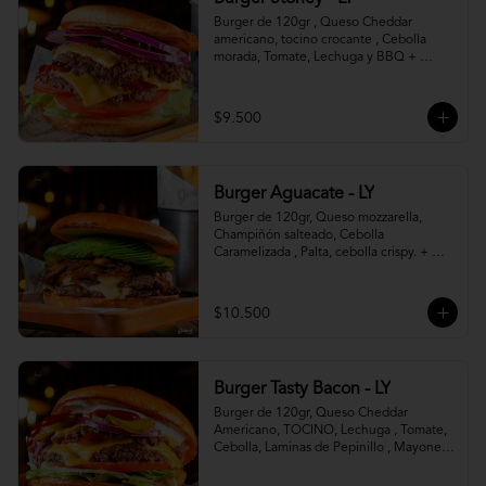
Burger de 120gr , Queso Cheddar 
americano, tocino crocante , Cebolla 
morada, Tomate, Lechuga y BBQ + 
Canasto de papas fritas.
$9.500
Burger Aguacate - LY
Burger de 120gr, Queso mozzarella, 
Champiñón salteado, Cebolla 
Caramelizada , Palta, cebolla crispy. + 
canasto de papas fritas
$10.500
Burger Tasty Bacon - LY
Burger de 120gr, Queso Cheddar 
Americano, TOCINO, Lechuga , Tomate, 
Cebolla, Laminas de Pepinillo , Mayonesa 
y Ketchup.