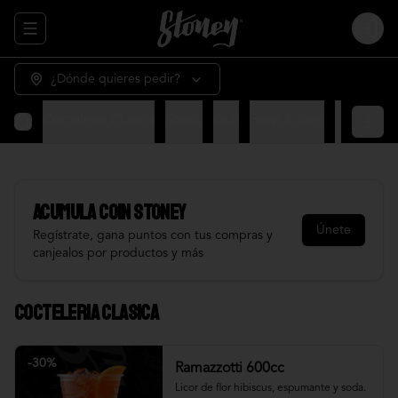
Abrir menu de navegación
Login
¿Dónde quieres pedir?
Cocteleria Clasica
Snack
Grill
Bowl & frios
Salsas
Fr
Acumula
COIN STONEY
Únete
Regístrate, gana puntos con tus compras y
canjealos por productos y más
Cocteleria Clasica
-
30
%
Ramazzotti 600cc
Licor de flor hibiscus, espumante y soda.