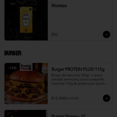
Mostaza
$50
Burger
-
14
%
Burger PROTEIN PLUS! 115g
Burger de tres carne 330gr  + queso 
cheddar americano, tocino y pepinillo.  
Contiene 115g de proteína por porción. 
+ papa fritas
$12.500
$14.500
Burger Stoney - LY