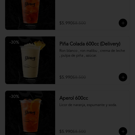
$5.990
$8.500
-
30
%
Piña Colada 600cc (Delivery)
Ron blanco , ron malibu , crema de leche 
, pulpa de piña , azúcar.
$5.990
$8.500
-
30
%
Aperol 600cc
Licor de naranja, espumante y soda.
$5.990
$8.500