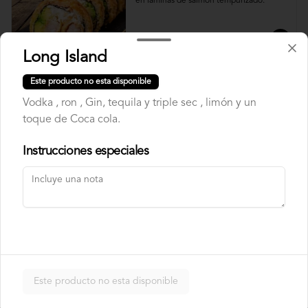
en laminas de salmón tempurizado.
$8.500
Long Island
Este producto no esta disponible
Crunch Roll
Vodka , ron , Gin, tequila y triple sec , limón y un
Roll relleno de Pollo apanado , queso 
crema, cebollín, almendras triturada, sin 
toque de Coca cola.
arroz, envuelto en palta.
Instrucciones especiales
$8.500
Nori Champ Roll
Roll relleno de Pollo apanado , palta, 
champiñon salteado, cebolla, sin arroz 
tempurizado.
Este producto no esta disponible
$7.900