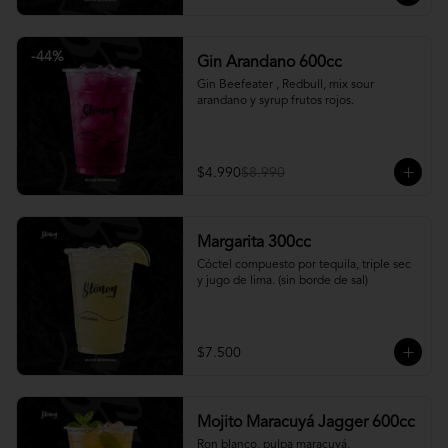
-
44
%
Gin Arandano 600cc
Gin Beefeater , Redbull, mix sour 
arandano y syrup frutos rojos.
$4.990
$8.990
Margarita 300cc
Cóctel compuesto por tequila, triple sec 
y jugo de lima. (sin borde de sal)
$7.500
Mojito Maracuyá Jagger 600cc
Ron blanco, pulpa maracuyá, 