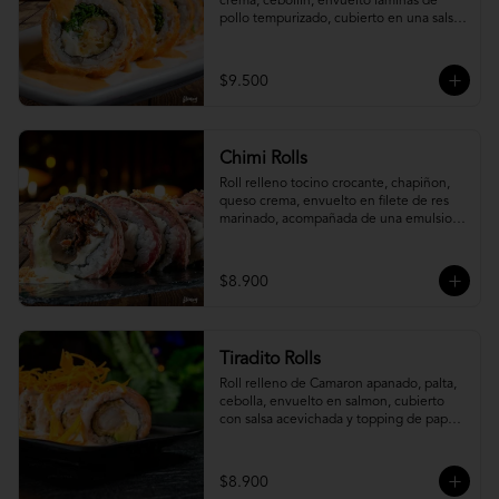
crema, cebollín, envuelto laminas de 
pollo tempurizado, cubierto en una salsa 
jaiba parmesana con toques de vino 
blanco.
$9.500
Chimi Rolls
Roll relleno tocino crocante, chapiñon, 
queso crema, envuelto en filete de res 
marinado, acompañada de una emulsion 
palta y chimichurri, con toques de 
cebolla crispy.
$8.900
Tiradito Rolls
Roll relleno de Camaron apanado, palta, 
cebolla, envuelto en salmon, cubierto 
con salsa acevichada y topping de papa 
camote.
$8.900