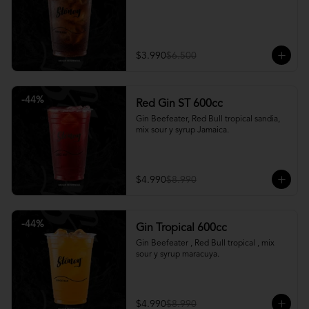
$3.990
$6.500
-
44
%
Red Gin ST 600cc
Gin Beefeater, Red Bull tropical sandia, 
mix sour y syrup Jamaica.
$4.990
$8.990
-
44
%
Gin Tropical 600cc
Gin Beefeater , Red Bull tropical , mix 
sour y syrup maracuya.
$4.990
$8.990