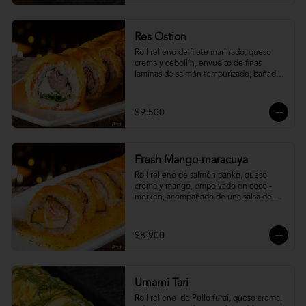
Res Ostion
Roll relleno de filete marinado, queso 
crema y cebollín, envuelto de finas 
laminas de salmón tempurizado, bañada 
en una salsa ostión y parmesano.
$9.500
Fresh Mango-maracuya
Roll relleno de salmón panko, queso 
crema y mango, empolvado en coco - 
merken, acompañado de una salsa de 
maracuyá y sutil menta.
$8.900
Umami Tari
Roll relleno  de Pollo furai, queso crema, 