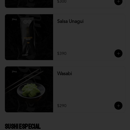
$300
Salsa Unagui
$390
Wasabi
$290
Sushi Especial