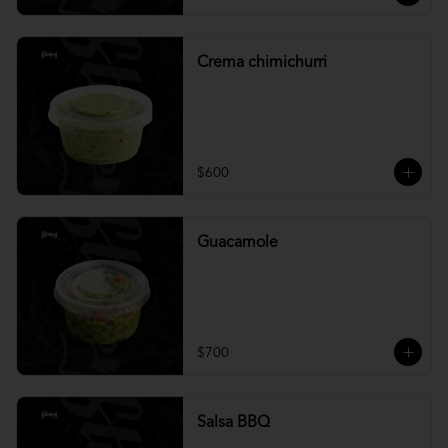
Crema chimichurri
$600
Guacamole
$700
Salsa BBQ