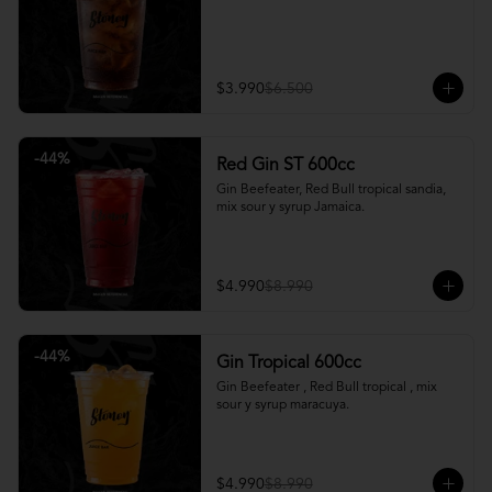
$3.990
$6.500
-
44
%
Red Gin ST 600cc
Gin Beefeater, Red Bull tropical sandia, 
mix sour y syrup Jamaica.
$4.990
$8.990
-
44
%
Gin Tropical 600cc
Gin Beefeater , Red Bull tropical , mix 
sour y syrup maracuya.
$4.990
$8.990