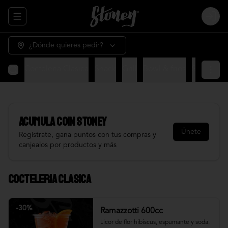
Abrir menu de navegación
Login
¿Dónde quieres pedir?
Cocteleria Clasica
Snack
Grill
Bowl & frios
Salsas
Fr
Acumula
COIN STONEY
Únete
Regístrate, gana puntos con tus compras y
canjealos por productos y más
Cocteleria Clasica
-
30
%
Ramazzotti 600cc
Licor de flor hibiscus, espumante y soda.