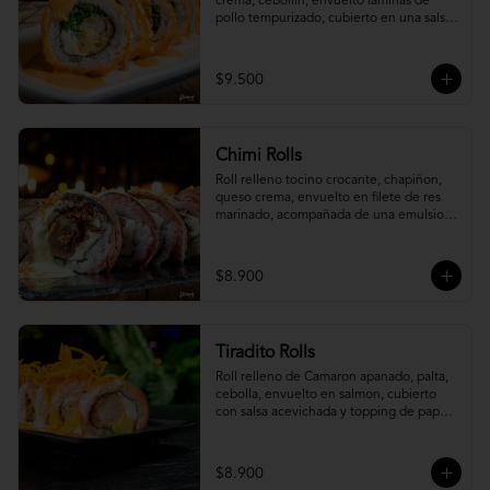
crema, cebollín, envuelto laminas de 
pollo tempurizado, cubierto en una salsa 
jaiba parmesana con toques de vino 
blanco.
$9.500
Chimi Rolls
Roll relleno tocino crocante, chapiñon, 
queso crema, envuelto en filete de res 
marinado, acompañada de una emulsion 
palta y chimichurri, con toques de 
cebolla crispy.
$8.900
Tiradito Rolls
Roll relleno de Camaron apanado, palta, 
cebolla, envuelto en salmon, cubierto 
con salsa acevichada y topping de papa 
camote.
$8.900