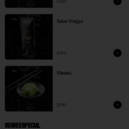
$300
Salsa Unagui
$390
Wasabi
$290
Sushi Especial