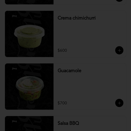
Crema chimichurri
$600
Guacamole
$700
Salsa BBQ