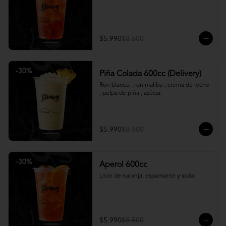
$5.990
$8.500
-
30
%
Piña Colada 600cc (Delivery)
Ron blanco , ron malibu , crema de leche 
, pulpa de piña , azúcar.
$5.990
$8.500
-
30
%
Aperol 600cc
Licor de naranja, espumante y soda.
$5.990
$8.500