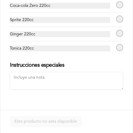
en laminas de salmón tempurizado.
Coca-cola Zero 220cc
$8.500
Sprite 220cc
Ginger 220cc
Crunch Roll
Roll relleno de Pollo apanado , queso 
Tonica 220cc
crema, cebollín, almendras triturada, sin 
arroz, envuelto en palta.
Instrucciones especiales
$8.500
Nori Champ Roll
Roll relleno de Pollo apanado , palta, 
champiñon salteado, cebolla, sin arroz 
tempurizado.
Este producto no esta disponible
$7.900