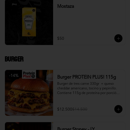
Mostaza
$50
Burger
-
14
%
Burger PROTEIN PLUS! 115g
Burger de tres carne 330gr  + queso 
cheddar americano, tocino y pepinillo.  
Contiene 115g de proteína por porción. 
+ papa fritas
$12.500
$14.500
Burger Stoney - LY