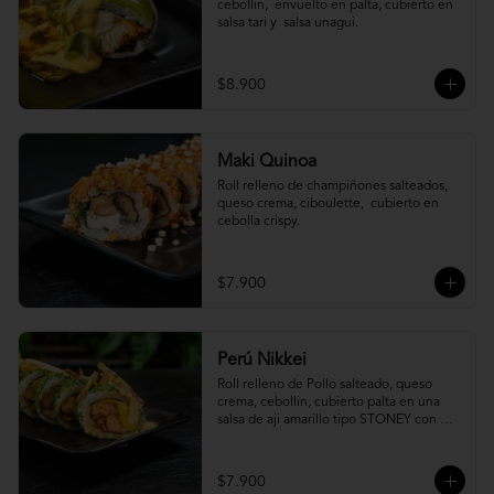
cebollin,  envuelto en palta, cubierto en 
salsa tari y  salsa unagui.
$8.900
Maki Quinoa
​Roll relleno de champiñones salteados, 
queso crema, ciboulette,  cubierto en 
cebolla crispy.
$7.900
Perú Nikkei
Roll relleno de Pollo salteado, queso 
crema, cebollin, cubierto palta en una 
salsa de aji amarillo tipo STONEY con 
topping de papa hilo.
$7.900