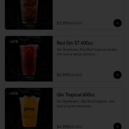
$3.990
$6.500
-
44
%
Red Gin ST 600cc
Gin Beefeater, Red Bull tropical sandia, 
mix sour y syrup Jamaica.
$4.990
$8.990
-
44
%
Gin Tropical 600cc
Gin Beefeater , Red Bull tropical , mix 
sour y syrup maracuya.
$4.990
$8.990