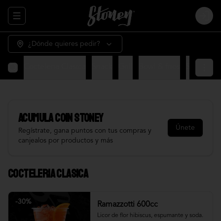
Abrir menu de navegación
Login
¿Dónde quieres pedir?
Cocteleria Clasica
Snack
Grill
Bowl & frios
Salsas
Fr
Acumula
COIN STONEY
Únete
Regístrate, gana puntos con tus compras y
canjealos por productos y más
Cocteleria Clasica
-
30
%
Ramazzotti 600cc
Licor de flor hibiscus, espumante y soda.