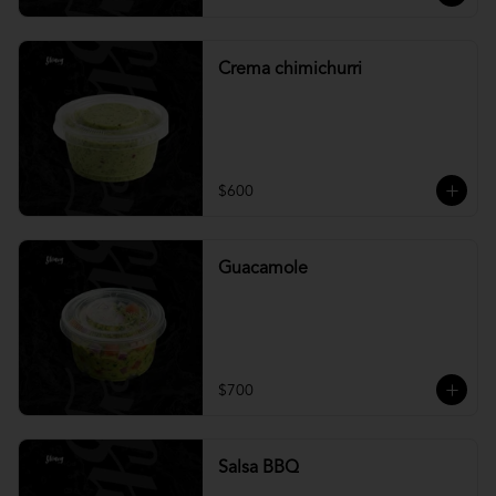
Crema chimichurri
$600
Guacamole
$700
Salsa BBQ