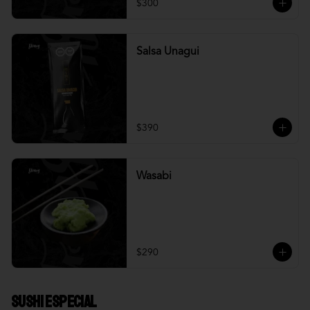
$300
Salsa Unagui
$390
Wasabi
$290
Sushi Especial