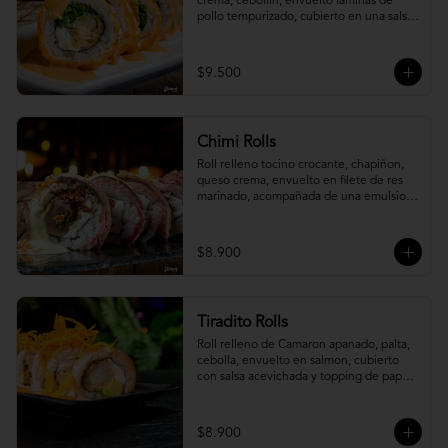
crema, cebollín, envuelto laminas de 
pollo tempurizado, cubierto en una salsa 
jaiba parmesana con toques de vino 
blanco.
$9.500
Chimi Rolls
Roll relleno tocino crocante, chapiñon, 
queso crema, envuelto en filete de res 
marinado, acompañada de una emulsion 
palta y chimichurri, con toques de 
cebolla crispy.
$8.900
Tiradito Rolls
Roll relleno de Camaron apanado, palta, 
cebolla, envuelto en salmon, cubierto 
con salsa acevichada y topping de papa 
camote.
$8.900