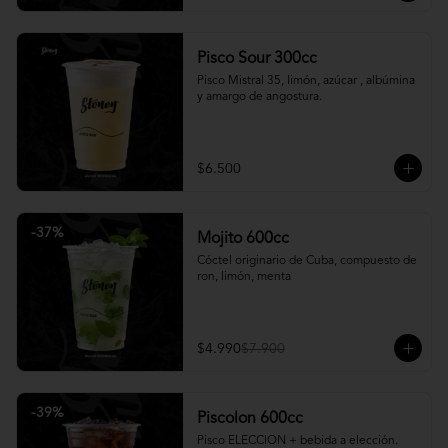
Pisco Sour 300cc
Pisco Mistral 35, limón, azúcar , albúmina 
y amargo de angostura.
$6.500
-
37
%
Mojito 600cc
Cóctel originario de Cuba, compuesto de 
ron, limón, menta
$4.990
$7.900
-
39
%
Piscolon 600cc
Pisco ELECCION + bebida a elección.