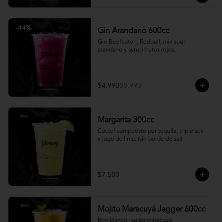
-
44
%
Gin Arandano 600cc
Gin Beefeater , Redbull, mix sour 
arandano y syrup frutos rojos.
$4.990
$8.990
Margarita 300cc
Cóctel compuesto por tequila, triple sec 
y jugo de lima. (sin borde de sal)
$7.500
Mojito Maracuyá Jagger 600cc
Ron blanco, pulpa maracuyá, 