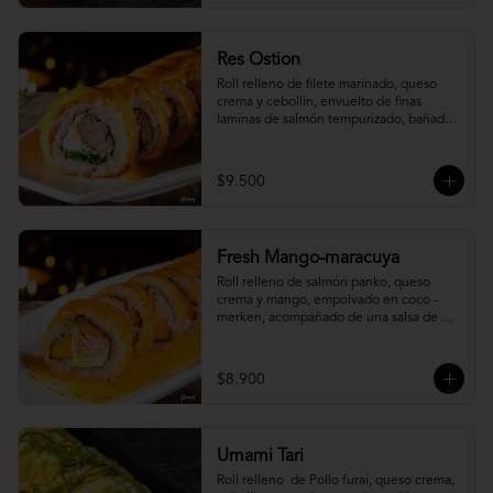
Res Ostion
Roll relleno de filete marinado, queso 
crema y cebollín, envuelto de finas 
laminas de salmón tempurizado, bañada 
en una salsa ostión y parmesano.
$9.500
Fresh Mango-maracuya
Roll relleno de salmón panko, queso 
crema y mango, empolvado en coco - 
merken, acompañado de una salsa de 
maracuyá y sutil menta.
$8.900
Umami Tari
Roll relleno  de Pollo furai, queso crema, 