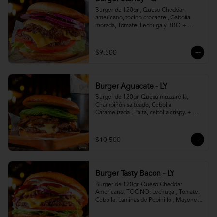
Burger de 120gr , Queso Cheddar 
americano, tocino crocante , Cebolla 
morada, Tomate, Lechuga y BBQ + 
Canasto de papas fritas.
$9.500
Burger Aguacate - LY
Burger de 120gr, Queso mozzarella, 
Champiñón salteado, Cebolla 
Caramelizada , Palta, cebolla crispy. + 
canasto de papas fritas
$10.500
Burger Tasty Bacon - LY
Burger de 120gr, Queso Cheddar 
Americano, TOCINO, Lechuga , Tomate, 
Cebolla, Laminas de Pepinillo , Mayonesa 
y Ketchup.