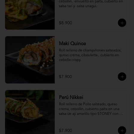
cebollin,  envuelto en palta, cubierto en 
salsa tari y  salsa unagui.
$8.900
Maki Quinoa
​Roll relleno de champiñones salteados, 
queso crema, ciboulette,  cubierto en 
cebolla crispy.
$7.900
Perú Nikkei
Roll relleno de Pollo salteado, queso 
crema, cebollin, cubierto palta en una 
salsa de aji amarillo tipo STONEY con 
topping de papa hilo.
$7.900