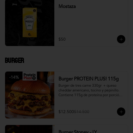
Mostaza
$50
Burger
-
14
%
Burger PROTEIN PLUS! 115g
Burger de tres carne 330gr  + queso 
cheddar americano, tocino y pepinillo.  
Contiene 115g de proteína por porción. 
+ papa fritas
$12.500
$14.500
Burger Stoney - LY