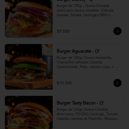
Burger de 120gr , Queso Cheddar 
americano, tocino crocante , Cebolla 
morada, Tomate, Lechuga y BBQ + 
Canasto de papas fritas.
$9.500
Burger Aguacate - LY
Burger de 120gr, Queso mozzarella, 
Champiñón salteado, Cebolla 
Caramelizada , Palta, cebolla crispy. + 
canasto de papas fritas
$10.500
Burger Tasty Bacon - LY
Burger de 120gr, Queso Cheddar 
Americano, TOCINO, Lechuga , Tomate, 
Cebolla, Laminas de Pepinillo , Mayonesa 
y Ketchup.