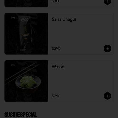
$300
Salsa Unagui
$390
Wasabi
$290
Sushi Especial