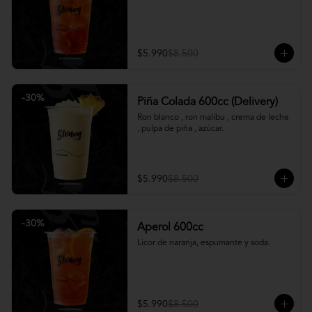
$5.990
$8.500
-
30
%
Piña Colada 600cc (Delivery)
Ron blanco , ron malibu , crema de leche 
, pulpa de piña , azúcar.
$5.990
$8.500
-
30
%
Aperol 600cc
Licor de naranja, espumante y soda.
$5.990
$8.500