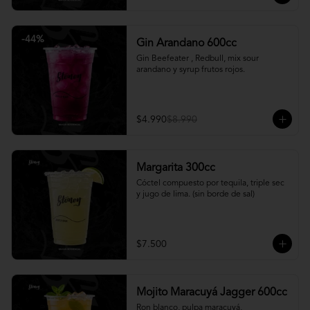
-
44
%
Gin Arandano 600cc
Gin Beefeater , Redbull, mix sour 
arandano y syrup frutos rojos.
$4.990
$8.990
Margarita 300cc
Cóctel compuesto por tequila, triple sec 
y jugo de lima. (sin borde de sal)
$7.500
Mojito Maracuyá Jagger 600cc
Ron blanco, pulpa maracuyá, 