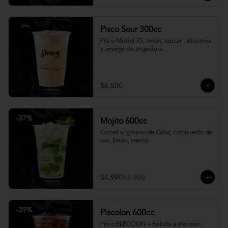
Pisco Sour 300cc
Pisco Mistral 35, limón, azúcar , albúmina 
y amargo de angostura.
$6.500
-
37
%
Mojito 600cc
Cóctel originario de Cuba, compuesto de 
ron, limón, menta
$4.990
$7.900
-
39
%
Piscolon 600cc
Pisco ELECCION + bebida a elección.