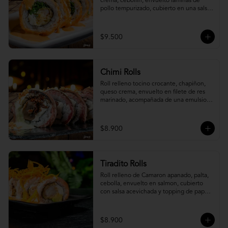
crema, cebollín, envuelto laminas de 
pollo tempurizado, cubierto en una salsa 
jaiba parmesana con toques de vino 
blanco.
$9.500
Chimi Rolls
Roll relleno tocino crocante, chapiñon, 
queso crema, envuelto en filete de res 
marinado, acompañada de una emulsion 
palta y chimichurri, con toques de 
cebolla crispy.
$8.900
Tiradito Rolls
Roll relleno de Camaron apanado, palta, 
cebolla, envuelto en salmon, cubierto 
con salsa acevichada y topping de papa 
camote.
$8.900