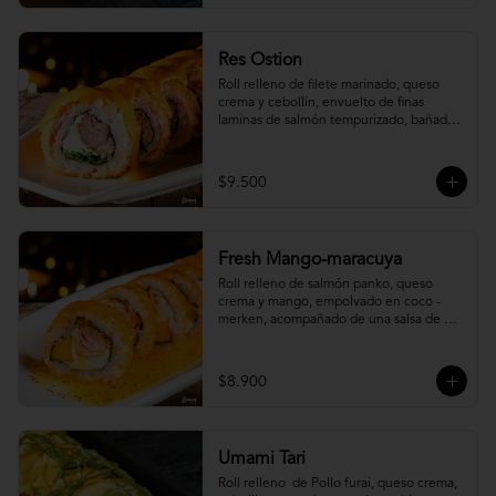
Res Ostion
Roll relleno de filete marinado, queso 
crema y cebollín, envuelto de finas 
laminas de salmón tempurizado, bañada 
en una salsa ostión y parmesano.
$9.500
Fresh Mango-maracuya
Roll relleno de salmón panko, queso 
crema y mango, empolvado en coco - 
merken, acompañado de una salsa de 
maracuyá y sutil menta.
$8.900
Umami Tari
Roll relleno  de Pollo furai, queso crema, 