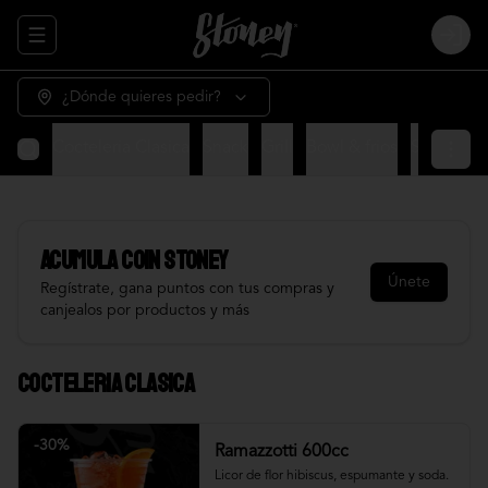
Abrir menu de navegación
Login
¿Dónde quieres pedir?
Cocteleria Clasica
Snack
Grill
Bowl & frios
Salsas
Fr
Acumula
COIN STONEY
Únete
Regístrate, gana puntos con tus compras y
canjealos por productos y más
Cocteleria Clasica
-
30
%
Ramazzotti 600cc
Licor de flor hibiscus, espumante y soda.