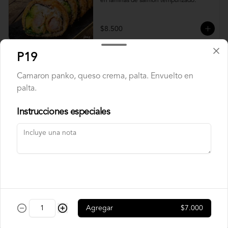
en laminas de salmón tempurizado.
$8.500
P19
Crunch Roll
Camaron panko, queso crema, palta. Envuelto en
Roll relleno de Pollo apanado , queso 
crema, cebollín, almendras triturada, sin 
palta.
arroz, envuelto en palta.
Instrucciones especiales
$8.500
Nori Champ Roll
Roll relleno de Pollo apanado , palta, 
champiñon salteado, cebolla, sin arroz 
tempurizado.
Agregar
$7.000
$7.900