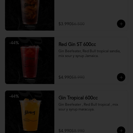
$3.990
$6.500
-
44
%
Red Gin ST 600cc
Gin Beefeater, Red Bull tropical sandia, 
mix sour y syrup Jamaica.
$4.990
$8.990
-
44
%
Gin Tropical 600cc
Gin Beefeater , Red Bull tropical , mix 
sour y syrup maracuya.
$4.990
$8.990