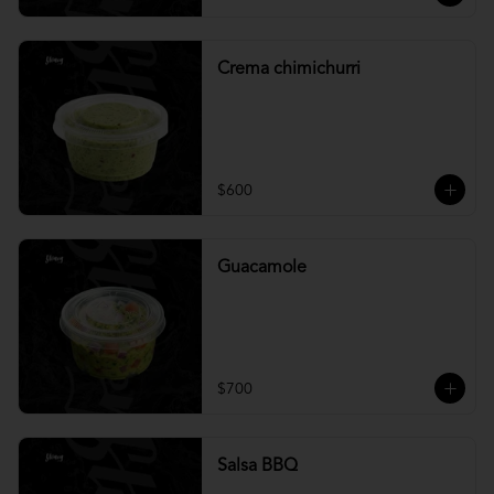
Crema chimichurri
$600
Guacamole
$700
Salsa BBQ