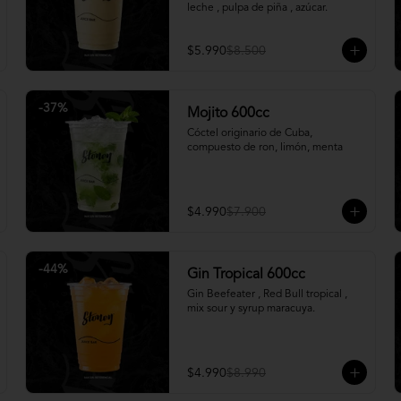
leche , pulpa de piña , azúcar.
$5.990
$8.500
-
37
%
Mojito 600cc
Cóctel originario de Cuba, 
compuesto de ron, limón, menta
$4.990
$7.900
-
44
%
Gin Tropical 600cc
Gin Beefeater , Red Bull tropical , 
mix sour y syrup maracuya.
$4.990
$8.990