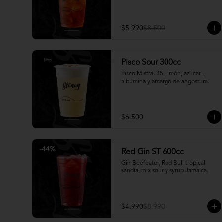
$5.990
$8.500
Pisco Sour 300cc
Pisco Mistral 35, limón, azúcar , 
albúmina y amargo de angostura.
$6.500
-
44
%
Red Gin ST 600cc
Gin Beefeater, Red Bull tropical 
sandia, mix sour y syrup Jamaica.
$4.990
$8.990