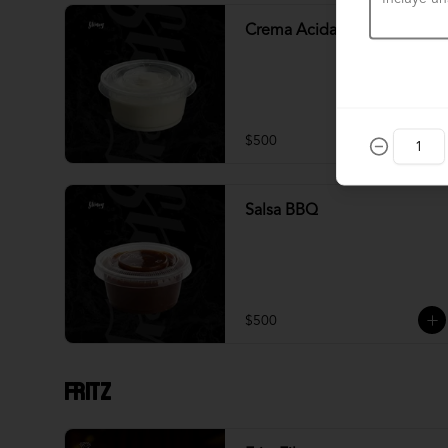
Crema Acida
$500
Salsa BBQ
$500
Fritz