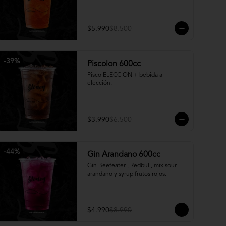
$5.990
$8.500
-
39
%
Piscolon 600cc
Pisco ELECCION + bebida a 
elección.
$3.990
$6.500
-
44
%
Gin Arandano 600cc
Gin Beefeater , Redbull, mix sour 
arandano y syrup frutos rojos.
$4.990
$8.990