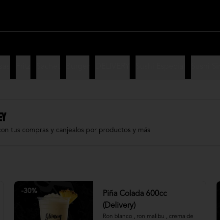
sas
Fritz
Sachet
Burger
DELIVERY
Sushi Especial
Sushi Si
EY
con tus compras y canjealos por productos y más
-
30
%
Piña Colada 600cc
(Delivery)
Ron blanco , ron malibu , crema de 