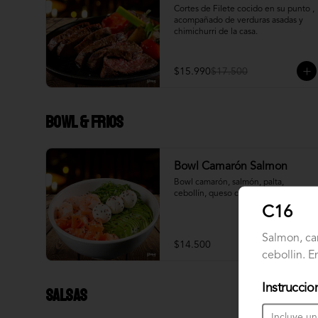
Cortes de Filete cocido en su punto , 
acompañado de verduras asadas y 
chimichurri de la casa.
$15.990
$17.500
Bowl & frios
Bowl Camarón Salmon
Bowl camarón, salmón, palta, 
cebollín, queso crema.
C16
Salmon, ca
$14.500
cebollin. 
Instruccio
Salsas