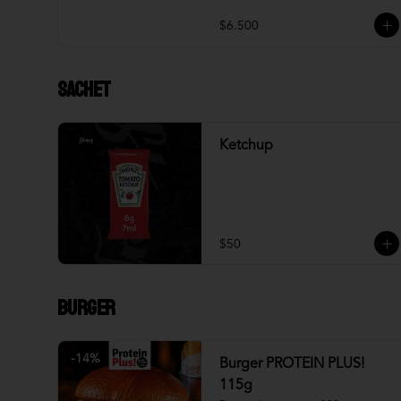
$6.500
Sachet
Ketchup
$50
Burger
-
14
%
Burger PROTEIN PLUS!
115g