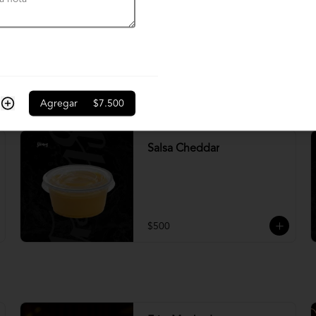
Crema chimichurri
$600
Agregar
$7.500
Salsa Cheddar
$500