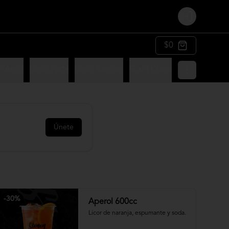
Login
$0
n Arroz
Sushi Palta
Sushi Salmon
Sushi Chesse
Sushi Panko
Únete
-
30
%
Aperol 600cc
Licor de naranja, espumante y soda.