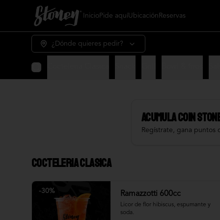
Inicio
Pide aquí
Ubicación
Reservas
¿Dónde quieres pedir?
Cocteleria Clasica
Snack
Grill
Bowl & frios
Sal
Acumula
COIN STON
Regístrate, gana puntos 
Cocteleria Clasica
-
30
%
Ramazzotti 600cc
Licor de flor hibiscus, espumante y 
soda.