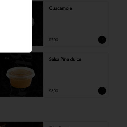
Guacamole
$700
Salsa Piña dulce
$600