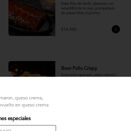
Baby Ribs de cerdo, glaseado con 
salsa BBQ de la casa, acompañado 
de papas fritas crujientes
$14.500
Bowl Pollo Crispy
Bowl pollo apanado, palta, cebollín, 
queso crema, con base de Lechuga
maron, queso crema,
$10.500
Envuelto en queso crema
nes especiales