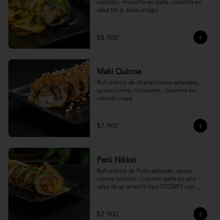
cebollin,  envuelto en palta, cubierto en 
salsa tari y  salsa unagui.
$8.900
Maki Quinoa
​Roll relleno de champiñones salteados, 
queso crema, ciboulette,  cubierto en 
cebolla crispy.
$7.900
Perú Nikkei
Roll relleno de Pollo salteado, queso 
crema, cebollin, cubierto palta en una 
salsa de aji amarillo tipo STONEY con 
topping de papa hilo.
$7.900