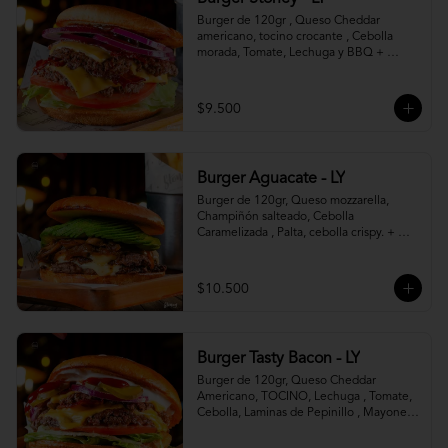
Burger de 120gr , Queso Cheddar 
americano, tocino crocante , Cebolla 
morada, Tomate, Lechuga y BBQ + 
Canasto de papas fritas.
$9.500
Burger Aguacate - LY
Burger de 120gr, Queso mozzarella, 
Champiñón salteado, Cebolla 
Caramelizada , Palta, cebolla crispy. + 
canasto de papas fritas
$10.500
Burger Tasty Bacon - LY
Burger de 120gr, Queso Cheddar 
Americano, TOCINO, Lechuga , Tomate, 
Cebolla, Laminas de Pepinillo , Mayonesa 
y Ketchup.