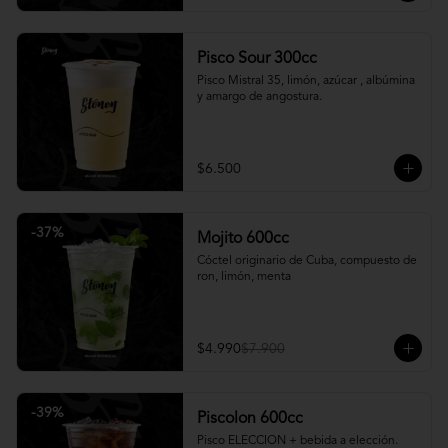
Pisco Sour 300cc
Pisco Mistral 35, limón, azúcar , albúmina 
y amargo de angostura.
$6.500
-
37
%
Mojito 600cc
Cóctel originario de Cuba, compuesto de 
ron, limón, menta
$4.990
$7.900
-
39
%
Piscolon 600cc
Pisco ELECCION + bebida a elección.