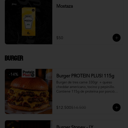
Mostaza
$50
Burger
-
14
%
Burger PROTEIN PLUS! 115g
Burger de tres carne 330gr  + queso 
cheddar americano, tocino y pepinillo.  
Contiene 115g de proteína por porción. 
+ papa fritas
$12.500
$14.500
Burger Stoney - LY