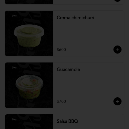
Crema chimichurri
$600
Guacamole
$700
Salsa BBQ