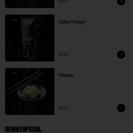
$300
Salsa Unagui
$390
Wasabi
$290
Sushi Especial