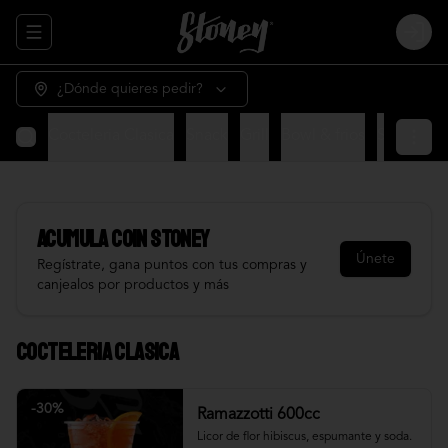
Abrir menu de navegación
Login
¿Dónde quieres pedir?
Cocteleria Clasica
Snack
Grill
Bowl & frios
Salsas
Fr
Acumula
COIN STONEY
Únete
Regístrate, gana puntos con tus compras y
canjealos por productos y más
Cocteleria Clasica
-
30
%
Ramazzotti 600cc
Licor de flor hibiscus, espumante y soda.