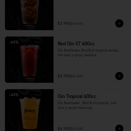
$3.990
$6.500
-
44
%
Red Gin ST 600cc
Gin Beefeater, Red Bull tropical sandia, 
mix sour y syrup Jamaica.
$4.990
$8.990
-
44
%
Gin Tropical 600cc
Gin Beefeater , Red Bull tropical , mix 
sour y syrup maracuya.
$4.990
$8.990