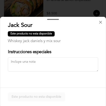
en laminas de salmón tempurizado.
$8.500
Jack Sour
Crunch Roll
Este producto no esta disponible
Roll relleno de Pollo apanado , queso 
crema, cebollín, almendras triturada, sin 
Whiskey jack daniels y mix sour
arroz, envuelto en palta.
Instrucciones especiales
$8.500
Nori Champ Roll
Roll relleno de Pollo apanado , palta, 
champiñon salteado, cebolla, sin arroz 
tempurizado.
Este producto no esta disponible
$7.900