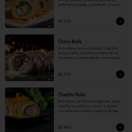
crema, cebollín, envuelto laminas de 
pollo tempurizado, cubierto en una salsa 
jaiba parmesana con toques de vino 
blanco.
$9.500
Chimi Rolls
Roll relleno tocino crocante, chapiñon, 
queso crema, envuelto en filete de res 
marinado, acompañada de una emulsion 
palta y chimichurri, con toques de 
cebolla crispy.
$8.900
Tiradito Rolls
Roll relleno de Camaron apanado, palta, 
cebolla, envuelto en salmon, cubierto 
con salsa acevichada y topping de papa 
camote.
$8.900