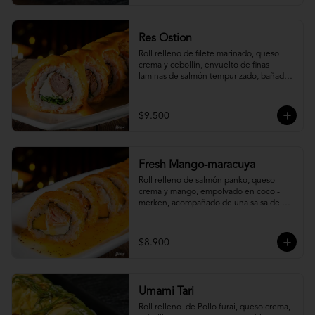
Res Ostion
Roll relleno de filete marinado, queso 
crema y cebollín, envuelto de finas 
laminas de salmón tempurizado, bañada 
en una salsa ostión y parmesano.
$9.500
Fresh Mango-maracuya
Roll relleno de salmón panko, queso 
crema y mango, empolvado en coco - 
merken, acompañado de una salsa de 
maracuyá y sutil menta.
$8.900
Umami Tari
Roll relleno  de Pollo furai, queso crema, 