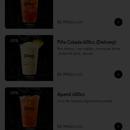
$5.990
$8.500
-
30
%
Piña Colada 600cc (Delivery)
Ron blanco , ron malibu , crema de leche 
, pulpa de piña , azúcar.
$5.990
$8.500
-
30
%
Aperol 600cc
Licor de naranja, espumante y soda.
$5.990
$8.500