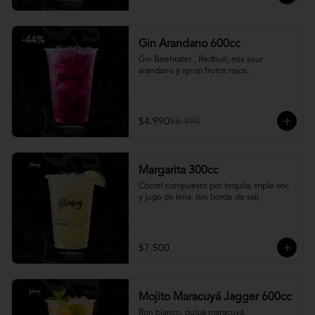
-
44
%
Gin Arandano 600cc
Gin Beefeater , Redbull, mix sour 
arandano y syrup frutos rojos.
$4.990
$8.990
Margarita 300cc
Cóctel compuesto por tequila, triple sec 
y jugo de lima. (sin borde de sal)
$7.500
Mojito Maracuyá Jagger 600cc
Ron blanco, pulpa maracuyá, 