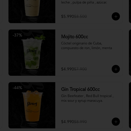
leche , pulpa de piña , azúcar.
$5.990
$8.500
-
37
%
Mojito 600cc
Cóctel originario de Cuba, 
compuesto de ron, limón, menta
$4.990
$7.900
-
44
%
Gin Tropical 600cc
Gin Beefeater , Red Bull tropical , 
mix sour y syrup maracuya.
$4.990
$8.990