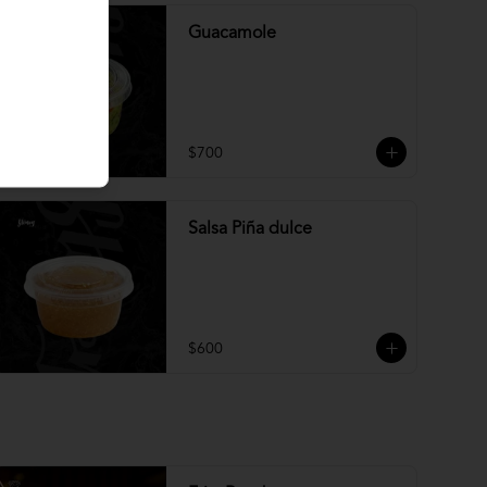
Guacamole
$700
Salsa Piña dulce
$600