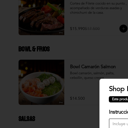
Cortes de Filete cocido en su punto , 
acompañado de verduras asadas y 
chimichurri de la casa.
$15.990
$17.500
Bowl & frios
Bowl Camarón Salmon
Bowl camarón, salmón, palta, 
cebollín, queso crema.
Shop 
$14.500
Este produ
Instrucc
Salsas