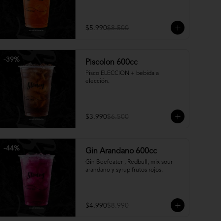
$5.990
$8.500
-
39
%
Piscolon 600cc
Pisco ELECCION + bebida a 
elección.
$3.990
$6.500
-
44
%
Gin Arandano 600cc
Gin Beefeater , Redbull, mix sour 
arandano y syrup frutos rojos.
$4.990
$8.990