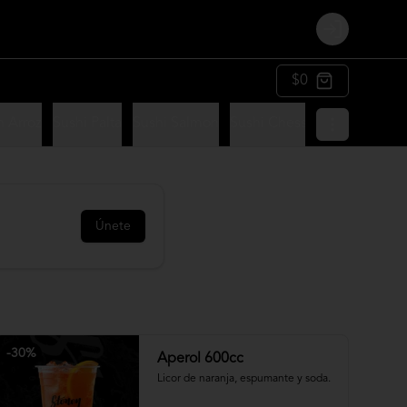
Login
$0
n Arroz
Sushi Palta
Sushi Salmon
Sushi Chesse
Sushi Panko
Únete
-
30
%
Aperol 600cc
Licor de naranja, espumante y soda.