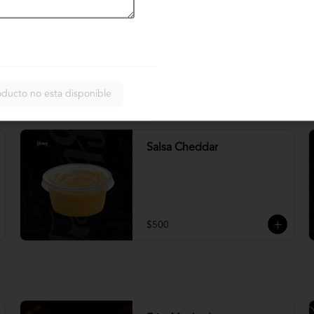
Crema chimichurri
oducto no esta disponible
$600
Salsa Cheddar
$500