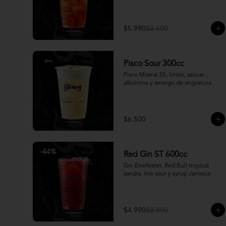
$5.990
$8.500
Pisco Sour 300cc
Pisco Mistral 35, limón, azúcar , 
albúmina y amargo de angostura.
$6.500
-
44
%
Red Gin ST 600cc
Gin Beefeater, Red Bull tropical 
sandia, mix sour y syrup Jamaica.
$4.990
$8.990