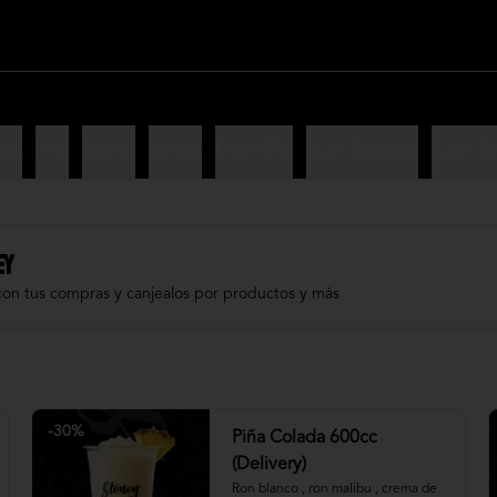
sas
Fritz
Sachet
Burger
DELIVERY
Sushi Especial
Sushi Si
EY
con tus compras y canjealos por productos y más
-
30
%
Piña Colada 600cc
(Delivery)
Ron blanco , ron malibu , crema de 