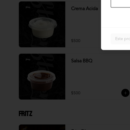
Crema Acida
Este pr
$500
Salsa BBQ
$500
Fritz