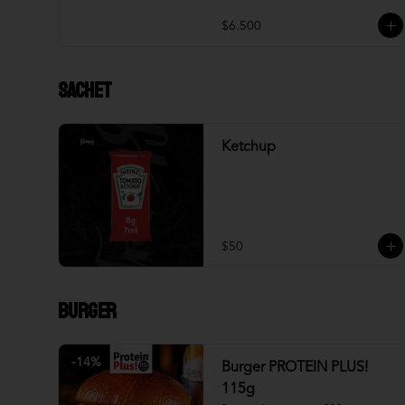
$6.500
Sachet
Ketchup
$50
Burger
-
14
%
Burger PROTEIN PLUS!
115g