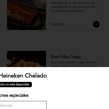
Baby Ribs de cerdo, glaseado con 
salsa BBQ de la casa, acompañado 
de papas fritas crujientes
$14.500
Bowl Pollo Crispy
Bowl pollo apanado, palta, cebollín, 
queso crema, con base de Lechuga
Heineken Chelado
$10.500
cto no esta disponible
iones especiales