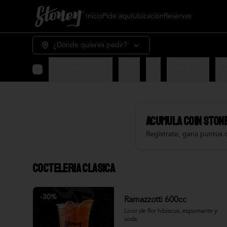
Inicio
Pide aquí
Ubicación
Reservas
¿Dónde quieres pedir?
Cocteleria Clasica
Snack
Grill
Bowl & frios
Sal
Acumula
COIN STON
Regístrate, gana puntos 
Cocteleria Clasica
-
30
%
Ramazzotti 600cc
Licor de flor hibiscus, espumante y 
soda.