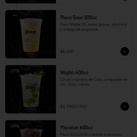
Pisco Sour 300cc
Pisco Mistral 35, limón, azúcar , albúmina 
y amargo de angostura.
$6.500
-
37
%
Mojito 600cc
Cóctel originario de Cuba, compuesto de 
ron, limón, menta
$4.990
$7.900
-
39
%
Piscolon 600cc
Pisco ELECCION + bebida a elección.