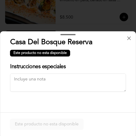
envuelto en palta, bañado en salsa 
acevichada.
$8.500
Usuba
Casa Del Bosque Reserva
Roll relleno de salmón, camarón, queso 
crema y plata, envuelto en laminas de 
Este producto no esta disponible
salmón fresco.
Instrucciones especiales
$8.900
Korean Roll
Roll relleno de Camarón panko, palta, 
queso crema, cebollín, sin arroz envuelto 
en laminas de salmón tempurizado.
Este producto no esta disponible
$8.500