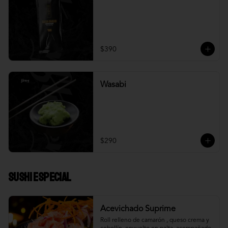
$390
Wasabi
$290
Sushi Especial
Acevichado Suprime
Roll relleno de camarón , queso crema y 