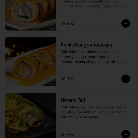
crema y cebollín, envuelto de finas 
laminas de salmón tempurizado, bañada 
en una salsa ostión y parmesano.
$9.500
Fresh Mango-maracuya
Roll relleno de salmón panko, queso 
crema y mango, empolvado en coco - 
merken, acompañado de una salsa de 
maracuyá y sutil menta.
$8.900
Umami Tari
Roll relleno  de Pollo furai, queso crema, 
cebollin,  envuelto en palta, cubierto en 
salsa tari y  salsa unagui.
$8.900