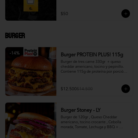
$50
Burger
-
14
%
Burger PROTEIN PLUS! 115g
Burger de tres carne 330gr  + queso 
cheddar americano, tocino y pepinillo.  
Contiene 115g de proteína por porción. 
+ papa fritas
$12.500
$14.500
Burger Stoney - LY
Burger de 120gr , Queso Cheddar 
americano, tocino crocante , Cebolla 
morada, Tomate, Lechuga y BBQ + 
Canasto de papas fritas.