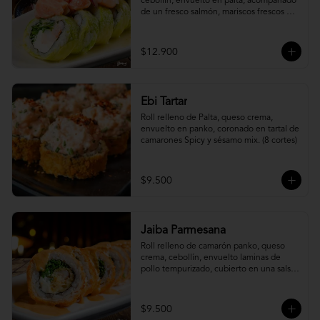
cebollín, envuelto en palta, acompañado 
de un fresco salmón, mariscos frescos en 
una leche de tigre acevichada.
$12.900
Ebi Tartar
Roll relleno de Palta, queso crema, 
envuelto en panko, coronado en tartal de 
camarones Spicy y sésamo mix. (8 cortes)
$9.500
Jaiba Parmesana
Roll relleno de camarón panko, queso 
crema, cebollín, envuelto laminas de 
pollo tempurizado, cubierto en una salsa 
jaiba parmesana con toques de vino 
blanco.
$9.500