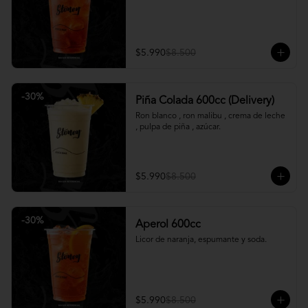
$5.990
$8.500
-
30
%
Piña Colada 600cc (Delivery)
Ron blanco , ron malibu , crema de leche 
, pulpa de piña , azúcar.
$5.990
$8.500
-
30
%
Aperol 600cc
Licor de naranja, espumante y soda.
$5.990
$8.500