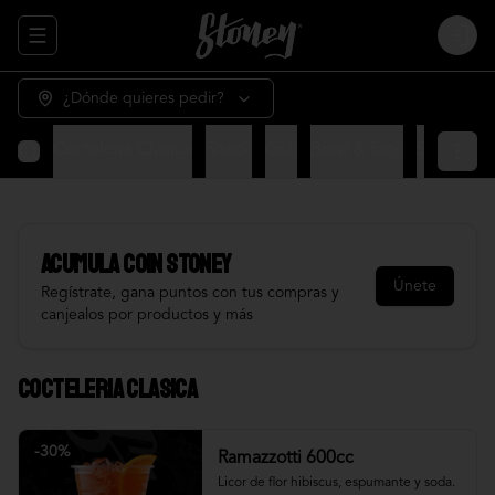
Abrir menu de navegación
Login
¿Dónde quieres pedir?
Cocteleria Clasica
Snack
Grill
Bowl & frios
Salsas
Fr
Acumula
COIN STONEY
Únete
Regístrate, gana puntos con tus compras y
canjealos por productos y más
Cocteleria Clasica
-
30
%
Ramazzotti 600cc
Licor de flor hibiscus, espumante y soda.