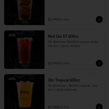
$3.990
$6.500
-
44
%
Red Gin ST 600cc
Gin Beefeater, Red Bull tropical sandia, 
mix sour y syrup Jamaica.
$4.990
$8.990
-
44
%
Gin Tropical 600cc
Gin Beefeater , Red Bull tropical , mix 
sour y syrup maracuya.
$4.990
$8.990