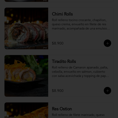
Chimi Rolls
Roll relleno tocino crocante, chapiñon, 
queso crema, envuelto en filete de res 
marinado, acompañada de una emulsion 
palta y chimichurri, con toques de 
cebolla crispy.
$8.900
Tiradito Rolls
Roll relleno de Camaron apanado, palta, 
cebolla, envuelto en salmon, cubierto 
con salsa acevichada y topping de papa 
camote.
$8.900
Res Ostion
Roll relleno de filete marinado, queso 