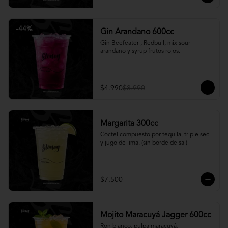
-
44
%
Gin Arandano 600cc
Gin Beefeater , Redbull, mix sour 
arandano y syrup frutos rojos.
$4.990
$8.990
Margarita 300cc
Cóctel compuesto por tequila, triple sec 
y jugo de lima. (sin borde de sal)
$7.500
Mojito Maracuyá Jagger 600cc
Ron blanco, pulpa maracuyá, 