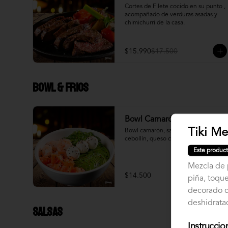
Cortes de Filete cocido en su punto , 
acompañado de verduras asadas y 
chimichurri de la casa.
$15.990
$17.500
Bowl & frios
Bowl Camarón Salmon
Tiki Me
Bowl camarón, salmón, palta, 
cebollín, queso crema.
Este product
Mezcla de 
$14.500
piña, toqu
decorado c
deshidratad
Salsas
Instruccio