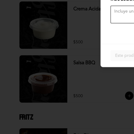
Crema Acida
$500
Este prod
Salsa BBQ
$500
Fritz