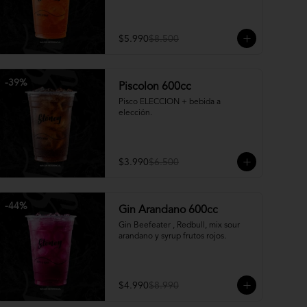
$5.990
$8.500
-
39
%
Piscolon 600cc
Pisco ELECCION + bebida a 
elección.
$3.990
$6.500
-
44
%
Gin Arandano 600cc
Gin Beefeater , Redbull, mix sour 
arandano y syrup frutos rojos.
$4.990
$8.990