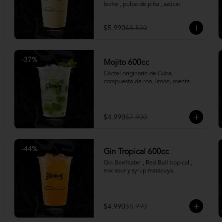
leche , pulpa de piña , azúcar.
$5.990
$8.500
-
37
%
Mojito 600cc
Cóctel originario de Cuba, 
compuesto de ron, limón, menta
$4.990
$7.900
-
44
%
Gin Tropical 600cc
Gin Beefeater , Red Bull tropical , 
mix sour y syrup maracuya.
$4.990
$8.990