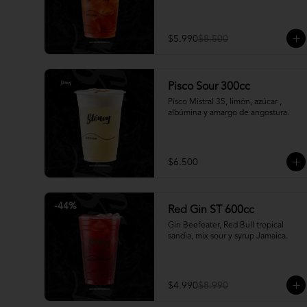
$5.990
$8.500
Pisco Sour 300cc
Pisco Mistral 35, limón, azúcar , 
albúmina y amargo de angostura.
$6.500
-
44
%
Red Gin ST 600cc
Gin Beefeater, Red Bull tropical 
sandia, mix sour y syrup Jamaica.
$4.990
$8.990