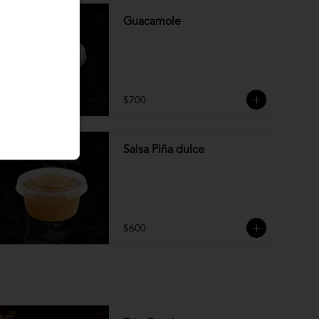
Guacamole
$700
Salsa Piña dulce
$600