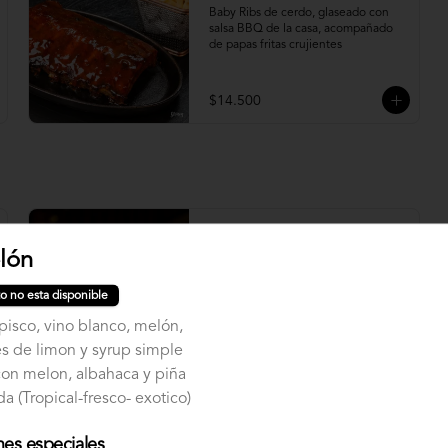
Baby Ribs de cerdo, glaseado con 
salsa BBQ de la casa, acompañado 
de papas fritas crujientes
$14.500
Bowl Pollo Crispy
lón
Bowl pollo apanado, palta, cebollín, 
queso crema, con base de Lechuga
o no esta disponible
pisco, vino blanco, melón,
$10.500
es de limon y syrup simple
on melon, albahaca y piña
a (Tropical-fresco- exotico)
nes especiales