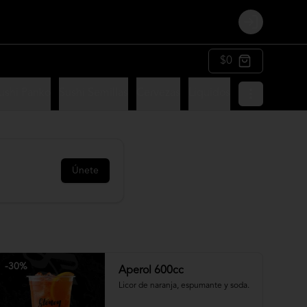
Login
$0
ushi Panko
Sushi Semillas
Cervezas
Liquidos
Únete
-
30
%
Aperol 600cc
Licor de naranja, espumante y soda.