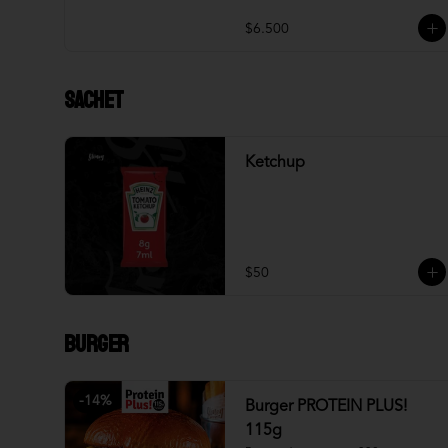
$6.500
Sachet
Ketchup
$50
Burger
-
14
%
Burger PROTEIN PLUS!
115g