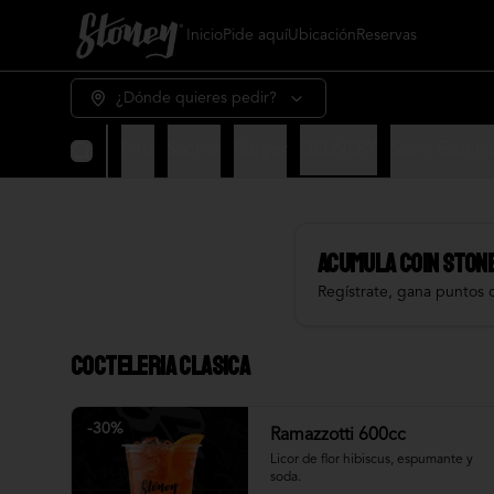
Inicio
Pide aquí
Ubicación
Reservas
¿Dónde quieres pedir?
& frios
Salsas
Fritz
Sachet
Burger
DELIVERY
Sushi Especia
Acumula
COIN STON
Regístrate, gana puntos 
Cocteleria Clasica
-
30
%
Ramazzotti 600cc
Licor de flor hibiscus, espumante y 
soda.