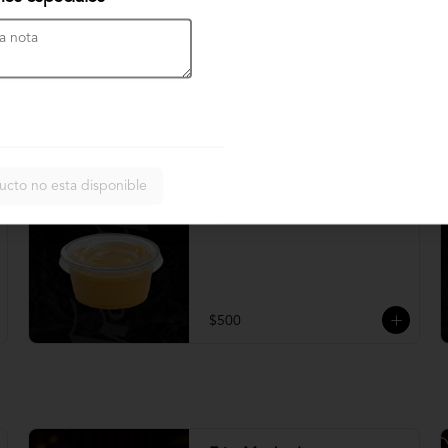
Crema chimichurri
$600
ucto no esta disponible
Salsa Cheddar
$500