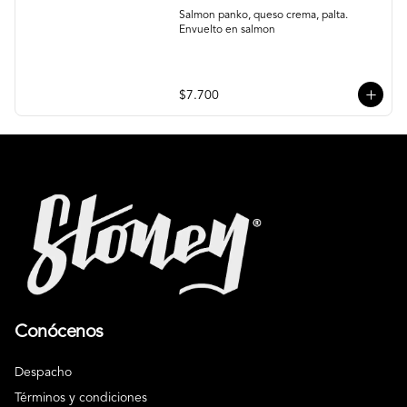
Salmon panko, queso crema, palta. 
Envuelto en salmon
$7.700
Conócenos
Despacho
Términos y condiciones