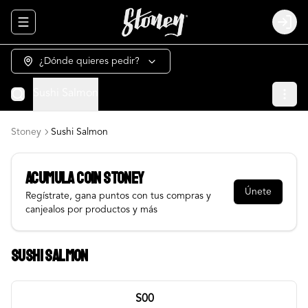
Abrir menu de navegación
Login
¿Dónde quieres pedir?
Sushi Salmon
Stoney
Sushi Salmon
Acumula
COIN STONEY
Únete
Regístrate, gana puntos con tus compras y
canjealos por productos y más
Sushi Salmon
S00