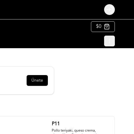
Login
$0
Únete
P11
Pollo teriyaki, queso crema, 