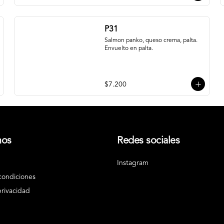
P31
Salmon panko, queso crema, palta. 
Envuelto en palta.
$7.200
nos
Redes sociales
Instagram
condiciones
privacidad