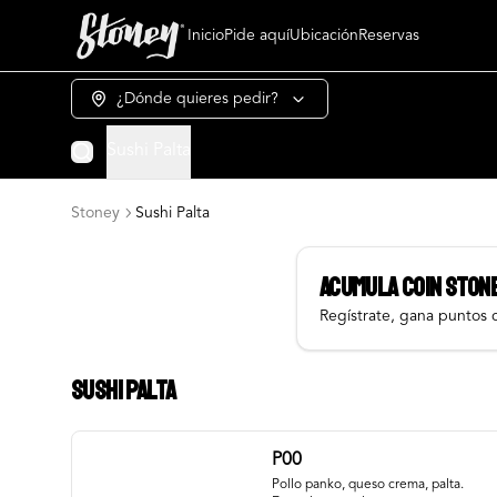
Inicio
Pide aquí
Ubicación
Reservas
¿Dónde quieres pedir?
Sushi Palta
Stoney
Sushi Palta
Acumula
COIN STON
Regístrate, gana puntos 
Sushi Palta
P00
Pollo panko, queso crema, palta. 