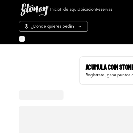
Inicio
Pide aquí
Ubicación
Reservas
¿Dónde quieres pedir?
Acumula
COIN STON
Regístrate, gana puntos 