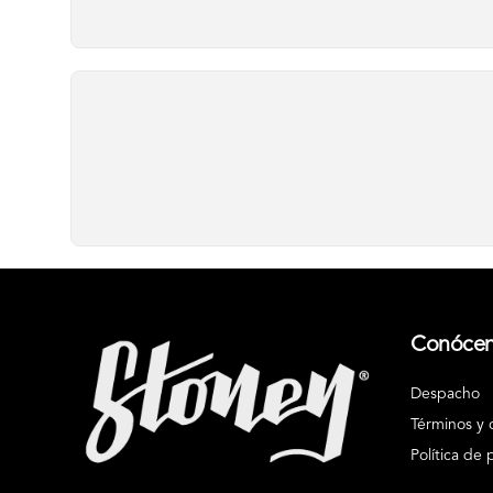
Conóce
Despacho
Términos y 
Política de 