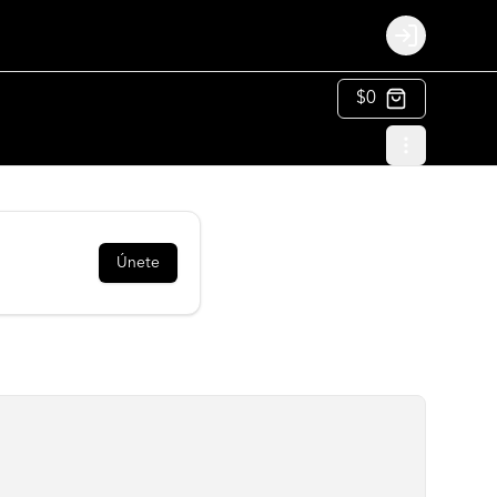
Login
$0
Únete