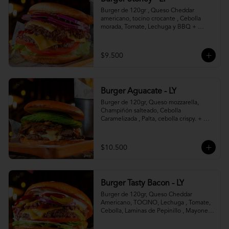
Burger de 120gr , Queso Cheddar 
americano, tocino crocante , Cebolla 
morada, Tomate, Lechuga y BBQ + 
Canasto de papas fritas.
$9.500
Burger Aguacate - LY
Burger de 120gr, Queso mozzarella, 
Champiñón salteado, Cebolla 
Caramelizada , Palta, cebolla crispy. + 
canasto de papas fritas
$10.500
Burger Tasty Bacon - LY
Burger de 120gr, Queso Cheddar 
Americano, TOCINO, Lechuga , Tomate, 
Cebolla, Laminas de Pepinillo , Mayonesa 
y Ketchup.