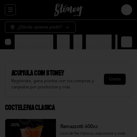
Abrir menu de navegación
Login
¿Dónde quieres pedir?
Cocteleria Clasica
Snack
Grill
Bowl & frios
Salsas
Fr
Acumula
COIN STONEY
Únete
Regístrate, gana puntos con tus compras y
canjealos por productos y más
Cocteleria Clasica
-
30
%
Ramazzotti 600cc
Licor de flor hibiscus, espumante y soda.