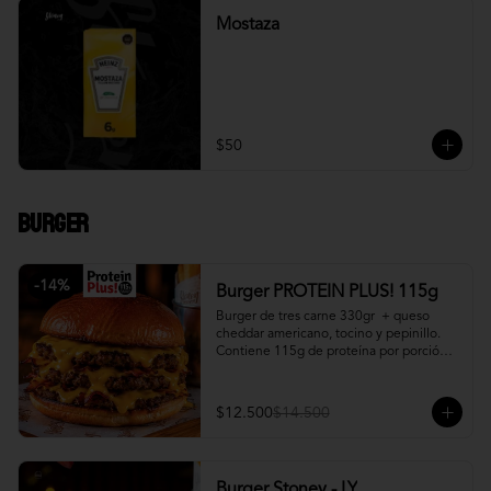
Mostaza
$50
Burger
-
14
%
Burger PROTEIN PLUS! 115g
Burger de tres carne 330gr  + queso 
cheddar americano, tocino y pepinillo.  
Contiene 115g de proteína por porción. 
+ papa fritas
$12.500
$14.500
Burger Stoney - LY