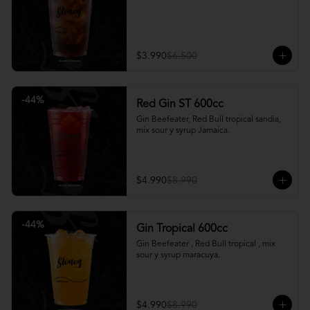
$3.990
$6.500
-
44
%
Red Gin ST 600cc
Gin Beefeater, Red Bull tropical sandia, 
mix sour y syrup Jamaica.
$4.990
$8.990
-
44
%
Gin Tropical 600cc
Gin Beefeater , Red Bull tropical , mix 
sour y syrup maracuya.
$4.990
$8.990