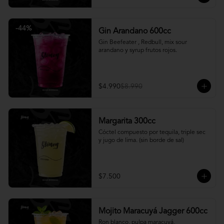
-
44
%
Gin Arandano 600cc
Gin Beefeater , Redbull, mix sour 
arandano y syrup frutos rojos.
$4.990
$8.990
Margarita 300cc
Cóctel compuesto por tequila, triple sec 
y jugo de lima. (sin borde de sal)
$7.500
Mojito Maracuyá Jagger 600cc
Ron blanco, pulpa maracuyá, 