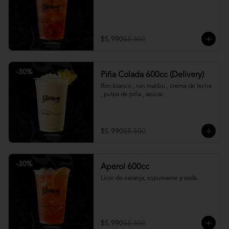
$5.990
$8.500
-
30
%
Piña Colada 600cc (Delivery)
Ron blanco , ron malibu , crema de leche 
, pulpa de piña , azúcar.
$5.990
$8.500
-
30
%
Aperol 600cc
Licor de naranja, espumante y soda.
$5.990
$8.500