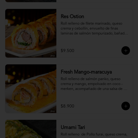
Res Ostion
Roll relleno de filete marinado, queso 
crema y cebollín, envuelto de finas 
laminas de salmón tempurizado, bañada 
en una salsa ostión y parmesano.
$9.500
Fresh Mango-maracuya
Roll relleno de salmón panko, queso 
crema y mango, empolvado en coco - 
merken, acompañado de una salsa de 
maracuyá y sutil menta.
$8.900
Umami Tari
Roll relleno  de Pollo furai, queso crema, 