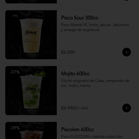
Pisco Sour 300cc
Pisco Mistral 35, limón, azúcar , albúmina 
y amargo de angostura.
$6.500
-
37
%
Mojito 600cc
Cóctel originario de Cuba, compuesto de 
ron, limón, menta
$4.990
$7.900
-
39
%
Piscolon 600cc
Pisco ELECCION + bebida a elección.