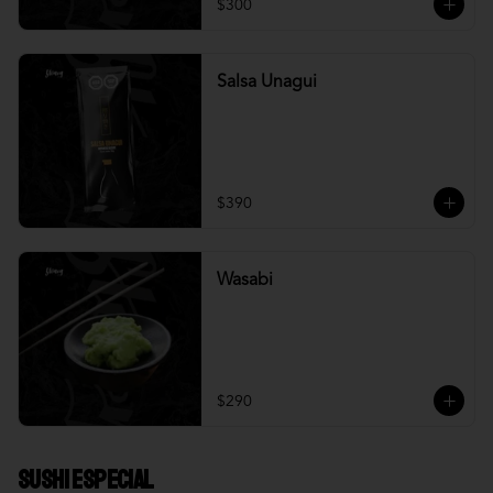
$300
Salsa Unagui
$390
Wasabi
$290
Sushi Especial