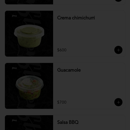
Crema chimichurri
$600
Guacamole
$700
Salsa BBQ