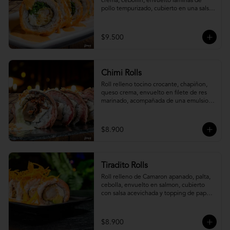
crema, cebollín, envuelto laminas de 
pollo tempurizado, cubierto en una salsa 
jaiba parmesana con toques de vino 
blanco.
$9.500
Chimi Rolls
Roll relleno tocino crocante, chapiñon, 
queso crema, envuelto en filete de res 
marinado, acompañada de una emulsion 
palta y chimichurri, con toques de 
cebolla crispy.
$8.900
Tiradito Rolls
Roll relleno de Camaron apanado, palta, 
cebolla, envuelto en salmon, cubierto 
con salsa acevichada y topping de papa 
camote.
$8.900