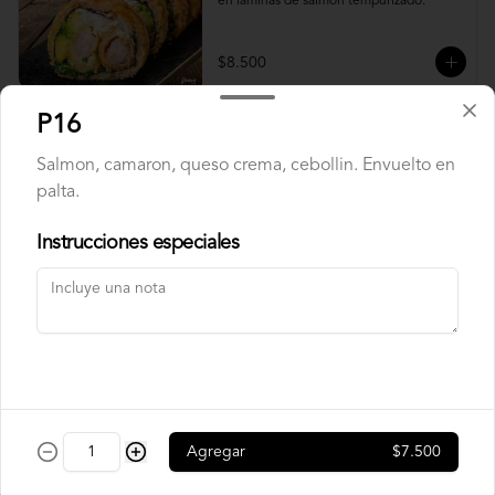
en laminas de salmón tempurizado.
$8.500
P16
Crunch Roll
Salmon, camaron, queso crema, cebollin. Envuelto en
Roll relleno de Pollo apanado , queso 
crema, cebollín, almendras triturada, sin 
palta.
arroz, envuelto en palta.
Instrucciones especiales
$8.500
Nori Champ Roll
Roll relleno de Pollo apanado , palta, 
champiñon salteado, cebolla, sin arroz 
tempurizado.
Agregar
$7.500
$7.900