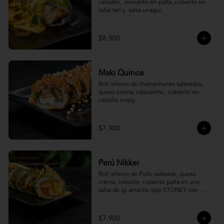
cebollin,  envuelto en palta, cubierto en 
salsa tari y  salsa unagui.
$8.900
Maki Quinoa
​Roll relleno de champiñones salteados, 
queso crema, ciboulette,  cubierto en 
cebolla crispy.
$7.900
Perú Nikkei
Roll relleno de Pollo salteado, queso 
crema, cebollin, cubierto palta en una 
salsa de aji amarillo tipo STONEY con 
topping de papa hilo.
$7.900