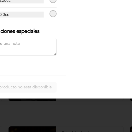
 220cc
Crema chimichurri
220cc
cciones especiales
$600
Salsa Cheddar
producto no esta disponible
$500