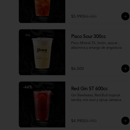
$5.990
$8.500
Pisco Sour 300cc
Pisco Mistral 35, limón, azúcar , 
albúmina y amargo de angostura.
$6.500
-
44
%
Red Gin ST 600cc
Gin Beefeater, Red Bull tropical 
sandia, mix sour y syrup Jamaica.
$4.990
$8.990