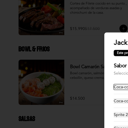
Cortes de Filete cocido en su punto , 
acompañado de verduras asadas y 
chimichurri de la casa.
$15.990
$17.500
Jack
Bowl & frios
Este pr
Sabor 
Bowl Camarón Salmon
Selecci
Bowl camarón, salmón, palta, 
cebollín, queso crema.
Coca-co
$14.500
Coca-co
Sprite 
Salsas