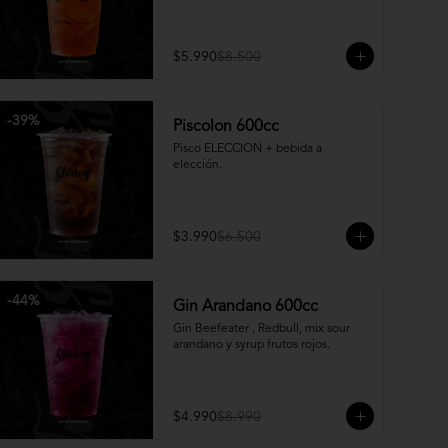
$5.990
$8.500
-
39
%
Piscolon 600cc
Pisco ELECCION + bebida a 
elección.
$3.990
$6.500
-
44
%
Gin Arandano 600cc
Gin Beefeater , Redbull, mix sour 
arandano y syrup frutos rojos.
$4.990
$8.990