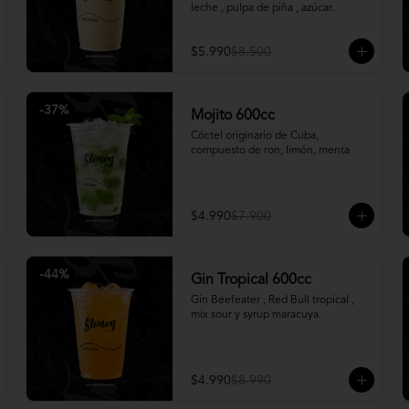
leche , pulpa de piña , azúcar.
$5.990
$8.500
-
37
%
Mojito 600cc
Cóctel originario de Cuba, 
compuesto de ron, limón, menta
$4.990
$7.900
-
44
%
Gin Tropical 600cc
Gin Beefeater , Red Bull tropical , 
mix sour y syrup maracuya.
$4.990
$8.990