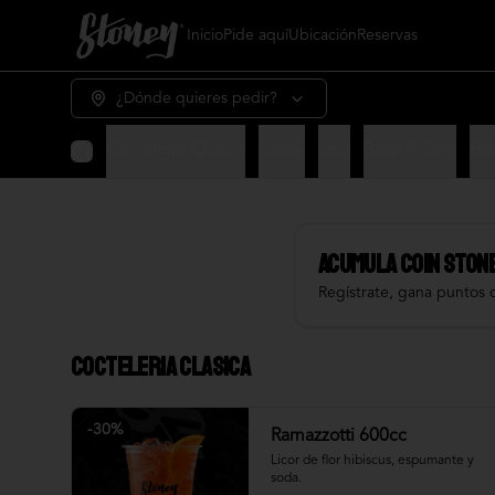
Inicio
Pide aquí
Ubicación
Reservas
¿Dónde quieres pedir?
Cocteleria Clasica
Snack
Grill
Bowl & frios
Sal
Acumula
COIN STON
Regístrate, gana puntos 
Cocteleria Clasica
-
30
%
Ramazzotti 600cc
Licor de flor hibiscus, espumante y 
soda.