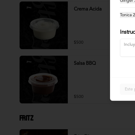
Ginger
Crema Acida
Tonica 
Instru
$500
Salsa BBQ
Este 
$500
Fritz