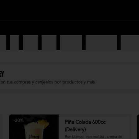
sas
Fritz
Sachet
Burger
DELIVERY
Sushi Especial
Sushi Si
EY
con tus compras y canjealos por productos y más
-
30
%
Piña Colada 600cc
(Delivery)
Ron blanco , ron malibu , crema de 