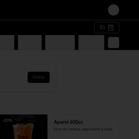
Login
$0
n Arroz
Sushi Palta
Sushi Salmon
Sushi Chesse
Sushi Panko
Únete
-
30
%
Aperol 600cc
Licor de naranja, espumante y soda.