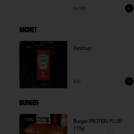
$6.500
Sachet
Ketchup
$50
Burger
-
14
%
Burger PROTEIN PLUS!
115g