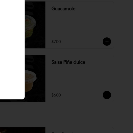
Guacamole
$700
Salsa Piña dulce
$600