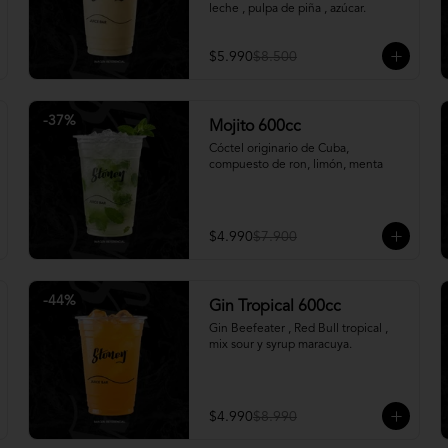
leche , pulpa de piña , azúcar.
$5.990
$8.500
-
37
%
Mojito 600cc
Cóctel originario de Cuba, 
compuesto de ron, limón, menta
$4.990
$7.900
-
44
%
Gin Tropical 600cc
Gin Beefeater , Red Bull tropical , 
mix sour y syrup maracuya.
$4.990
$8.990