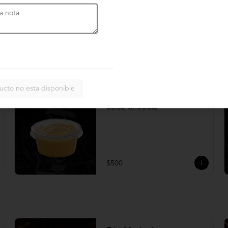
Crema chimichurri
$600
ucto no esta disponible
Salsa Cheddar
$500