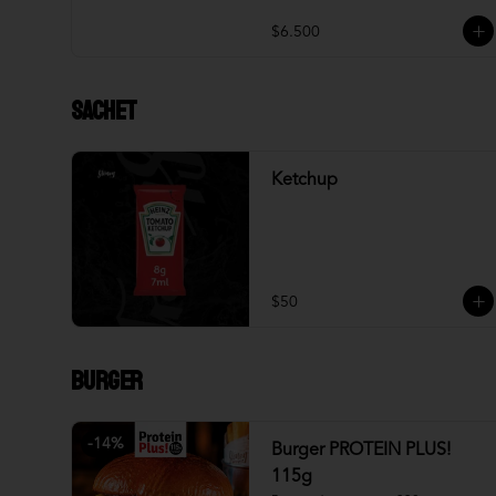
$6.500
Sachet
Ketchup
$50
Burger
-
14
%
Burger PROTEIN PLUS!
115g