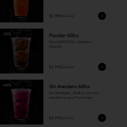
$5.990
$8.500
-
39
%
Piscolon 600cc
Pisco ELECCION + bebida a 
elección.
$3.990
$6.500
-
44
%
Gin Arandano 600cc
Gin Beefeater , Redbull, mix sour 
arandano y syrup frutos rojos.
$4.990
$8.990