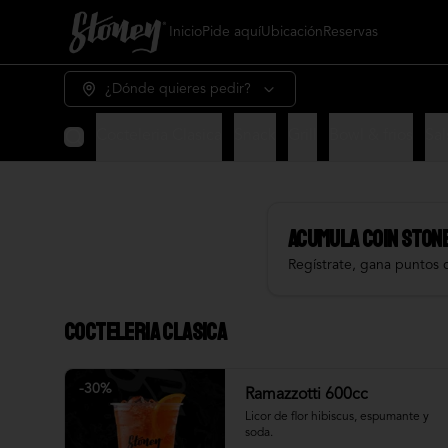
Inicio
Pide aquí
Ubicación
Reservas
¿Dónde quieres pedir?
Cocteleria Clasica
Snack
Grill
Bowl & frios
Sal
Acumula
COIN STON
Regístrate, gana puntos 
Cocteleria Clasica
-
30
%
Ramazzotti 600cc
Licor de flor hibiscus, espumante y 
soda.