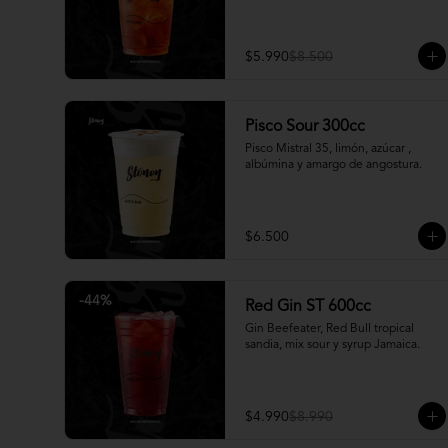
$5.990
$8.500
Pisco Sour 300cc
Pisco Mistral 35, limón, azúcar , 
albúmina y amargo de angostura.
$6.500
-
44
%
Red Gin ST 600cc
Gin Beefeater, Red Bull tropical 
sandia, mix sour y syrup Jamaica.
$4.990
$8.990