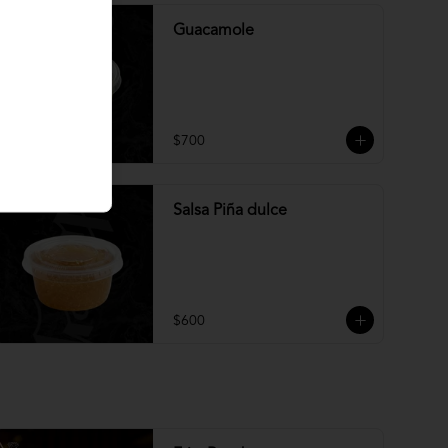
Guacamole
$700
Salsa Piña dulce
$600