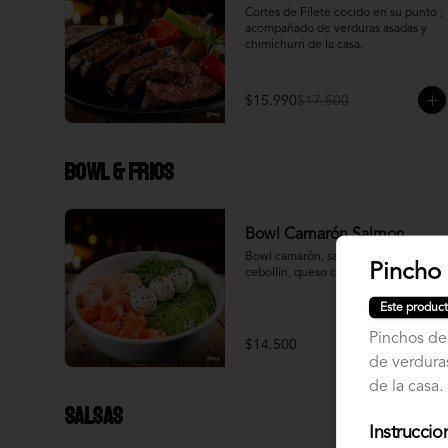
Cortes de Filete cocido en su punto , 
acompañado de verduras asadas y 
chimichurri de la casa.
$15.990
$17.500
Bowl & frios
Bowl Camarón Salmon
Bowl camarón, salmón, palta, 
Pincho
cebollín, queso crema.
Este product
Pinchos de
$14.500
de verduras
de la casa.
Salsas
Instruccio