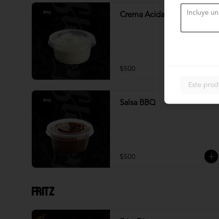
Crema Acida
$500
Este prod
Salsa BBQ
$500
Fritz