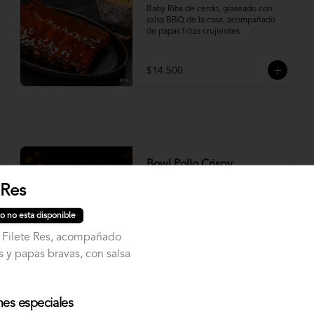
Baby Ribs de cerdo, glaseado con 
salsa BBQ de la casa, acompañado 
de papas fritas crujientes
$14.500
Bowl Pollo Crispy
Bowl pollo apanado, palta, cebollín, 
 Res
queso crema, con base de Lechuga
o no esta disponible
 Filete Res, acompañado
$10.500
 y papas bravas, con salsa
nes especiales