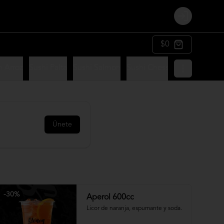
Login
$0
n Arroz
Sushi Palta
Sushi Salmon
Sushi Chesse
Sushi Panko
Únete
-
30
%
Aperol 600cc
Licor de naranja, espumante y soda.