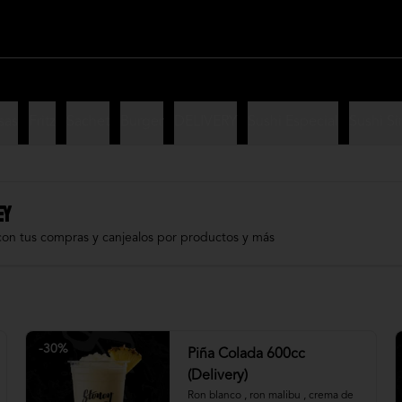
sas
Fritz
Sachet
Burger
DELIVERY
Sushi Especial
Sushi Si
EY
con tus compras y canjealos por productos y más
-
30
%
Piña Colada 600cc
(Delivery)
Ron blanco , ron malibu , crema de 