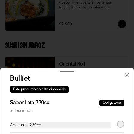
y cebollín, envuelto en palta, con 
topping de panko y castaña caju .
$7.900
Sushi Sin Arroz
Oriental Roll
Roll relleno de Salmon panko, camarón, 
queso crema, cebollín, sin arroz 
Bulliet
tempurizado.
Este producto no esta disponible
$8.500
Sabor Lata 220cc
Obligatorio
Seleccione 1
Jalapeño Nikkei
Coca-cola 220cc
Roll sin arroz relleno de Camaron 
tempura, jalapeño, queso crema, cebolla, 