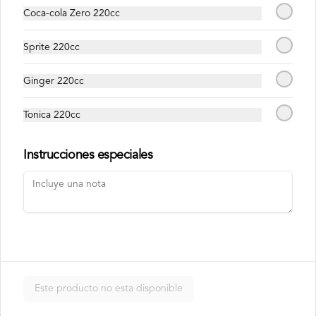
envuelto en palta, bañado en salsa 
acevichada.
Coca-cola Zero 220cc
$8.500
Sprite 220cc
Ginger 220cc
Usuba
Roll relleno de salmón, camarón, queso 
Tonica 220cc
crema y plata, envuelto en laminas de 
salmón fresco.
Instrucciones especiales
$8.900
Korean Roll
Roll relleno de Camarón panko, palta, 
queso crema, cebollín, sin arroz envuelto 
en laminas de salmón tempurizado.
Este producto no esta disponible
$8.500