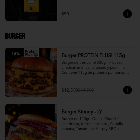
$50
Burger
-
14
%
Burger PROTEIN PLUS! 115g
Burger de tres carne 330gr  + queso 
cheddar americano, tocino y pepinillo.  
Contiene 115g de proteína por porción. 
+ papa fritas
$12.500
$14.500
Burger Stoney - LY
Burger de 120gr , Queso Cheddar 
americano, tocino crocante , Cebolla 
morada, Tomate, Lechuga y BBQ + 
Canasto de papas fritas.