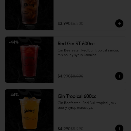
$3.990
$6.500
-
44
%
Red Gin ST 600cc
Gin Beefeater, Red Bull tropical sandia, 
mix sour y syrup Jamaica.
$4.990
$8.990
-
44
%
Gin Tropical 600cc
Gin Beefeater , Red Bull tropical , mix 
sour y syrup maracuya.
$4.990
$8.990