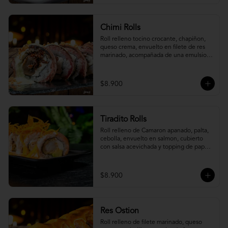
Chimi Rolls
Roll relleno tocino crocante, chapiñon, 
queso crema, envuelto en filete de res 
marinado, acompañada de una emulsion 
palta y chimichurri, con toques de 
cebolla crispy.
$8.900
Tiradito Rolls
Roll relleno de Camaron apanado, palta, 
cebolla, envuelto en salmon, cubierto 
con salsa acevichada y topping de papa 
camote.
$8.900
Res Ostion
Roll relleno de filete marinado, queso 