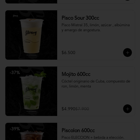
Pisco Sour 300cc
Pisco Mistral 35, limón, azúcar , albúmina 
y amargo de angostura.
$6.500
-
37
%
Mojito 600cc
Cóctel originario de Cuba, compuesto de 
ron, limón, menta
$4.990
$7.900
-
39
%
Piscolon 600cc
Pisco ELECCION + bebida a elección.