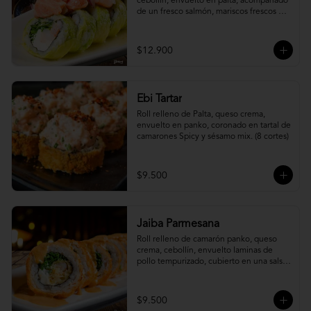
cebollín, envuelto en palta, acompañado 
de un fresco salmón, mariscos frescos en 
una leche de tigre acevichada.
$12.900
Ebi Tartar
Roll relleno de Palta, queso crema, 
envuelto en panko, coronado en tartal de 
camarones Spicy y sésamo mix. (8 cortes)
$9.500
Jaiba Parmesana
Roll relleno de camarón panko, queso 
crema, cebollín, envuelto laminas de 
pollo tempurizado, cubierto en una salsa 
jaiba parmesana con toques de vino 
blanco.
$9.500