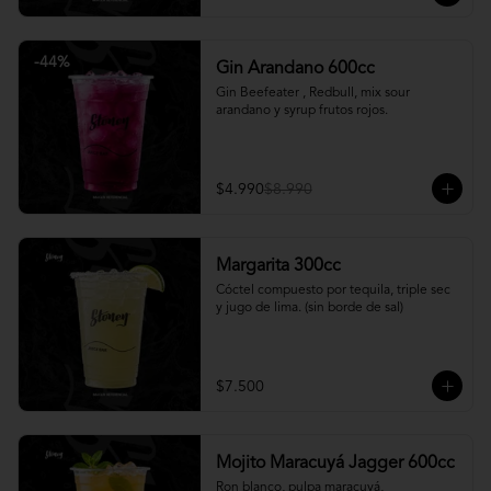
-
44
%
Gin Arandano 600cc
Gin Beefeater , Redbull, mix sour 
arandano y syrup frutos rojos.
$4.990
$8.990
Margarita 300cc
Cóctel compuesto por tequila, triple sec 
y jugo de lima. (sin borde de sal)
$7.500
Mojito Maracuyá Jagger 600cc
Ron blanco, pulpa maracuyá, 