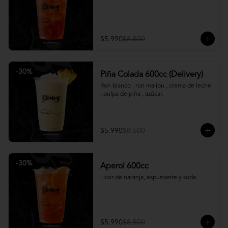
$5.990
$8.500
-
30
%
Piña Colada 600cc (Delivery)
Ron blanco , ron malibu , crema de leche 
, pulpa de piña , azúcar.
$5.990
$8.500
-
30
%
Aperol 600cc
Licor de naranja, espumante y soda.
$5.990
$8.500