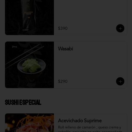
$390
Wasabi
$290
Sushi Especial
Acevichado Suprime
Roll relleno de camarón , queso crema y 