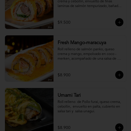
crema y cebollín, envuelto de finas 
laminas de salmón tempurizado, bañada 
en una salsa ostión y parmesano.
$9.500
Fresh Mango-maracuya
Roll relleno de salmón panko, queso 
crema y mango, empolvado en coco - 
merken, acompañado de una salsa de 
maracuyá y sutil menta.
$8.900
Umami Tari
Roll relleno  de Pollo furai, queso crema, 
cebollin,  envuelto en palta, cubierto en 
salsa tari y  salsa unagui.
$8.900