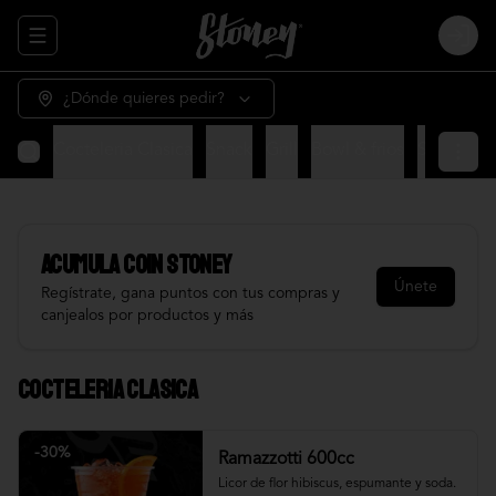
Abrir menu de navegación
Login
¿Dónde quieres pedir?
Cocteleria Clasica
Snack
Grill
Bowl & frios
Salsas
Fr
Acumula
COIN STONEY
Únete
Regístrate, gana puntos con tus compras y
canjealos por productos y más
Cocteleria Clasica
-
30
%
Ramazzotti 600cc
Licor de flor hibiscus, espumante y soda.