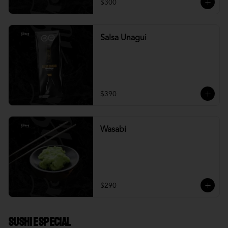
$300
Salsa Unagui
$390
Wasabi
$290
Sushi Especial