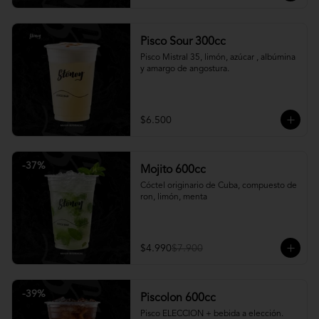
Pisco Sour 300cc
Pisco Mistral 35, limón, azúcar , albúmina 
y amargo de angostura.
$6.500
-
37
%
Mojito 600cc
Cóctel originario de Cuba, compuesto de 
ron, limón, menta
$4.990
$7.900
-
39
%
Piscolon 600cc
Pisco ELECCION + bebida a elección.