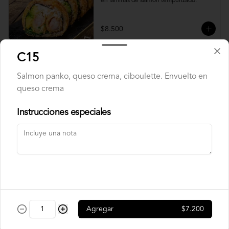
en laminas de salmón tempurizado.
$8.500
C15
Crunch Roll
Salmon panko, queso crema, ciboulette. Envuelto en
Roll relleno de Pollo apanado , queso 
crema, cebollín, almendras triturada, sin 
queso crema
arroz, envuelto en palta.
Instrucciones especiales
$8.500
Nori Champ Roll
Roll relleno de Pollo apanado , palta, 
champiñon salteado, cebolla, sin arroz 
tempurizado.
Agregar
$7.200
$7.900