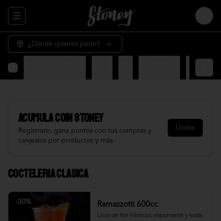
Abrir menu de navegación
Login
¿Dónde quieres pedir?
Cocteleria Clasica
Snack
Grill
Bowl & frios
Salsas
Fr
Acumula
COIN STONEY
Únete
Regístrate, gana puntos con tus compras y
canjealos por productos y más
Cocteleria Clasica
-
30
%
Ramazzotti 600cc
Licor de flor hibiscus, espumante y soda.