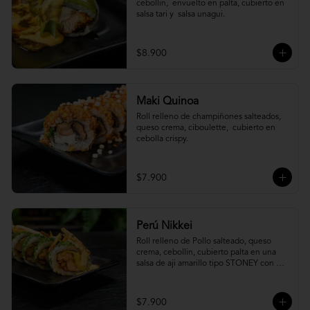
cebollin,  envuelto en palta, cubierto en 
salsa tari y  salsa unagui.
$8.900
Maki Quinoa
​Roll relleno de champiñones salteados, 
queso crema, ciboulette,  cubierto en 
cebolla crispy.
$7.900
Perú Nikkei
Roll relleno de Pollo salteado, queso 
crema, cebollin, cubierto palta en una 
salsa de aji amarillo tipo STONEY con 
topping de papa hilo.
$7.900