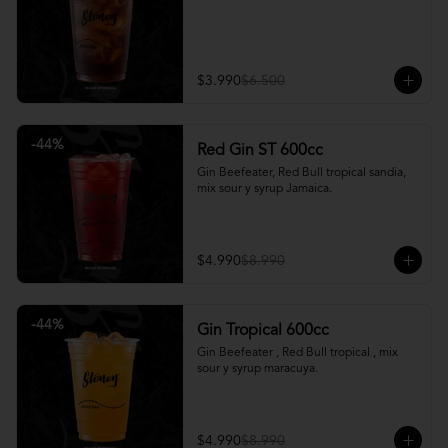
$3.990
$6.500
-
44
%
Red Gin ST 600cc
Gin Beefeater, Red Bull tropical sandia, 
mix sour y syrup Jamaica.
$4.990
$8.990
-
44
%
Gin Tropical 600cc
Gin Beefeater , Red Bull tropical , mix 
sour y syrup maracuya.
$4.990
$8.990