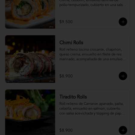
crema, cebollín, envuelto laminas de 
pollo tempurizado, cubierto en una salsa 
jaiba parmesana con toques de vino 
blanco.
$9.500
Chimi Rolls
Roll relleno tocino crocante, chapiñon, 
queso crema, envuelto en filete de res 
marinado, acompañada de una emulsion 
palta y chimichurri, con toques de 
cebolla crispy.
$8.900
Tiradito Rolls
Roll relleno de Camaron apanado, palta, 
cebolla, envuelto en salmon, cubierto 
con salsa acevichada y topping de papa 
camote.
$8.900