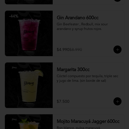
-
44
%
Gin Arandano 600cc
Gin Beefeater , Redbull, mix sour 
arandano y syrup frutos rojos.
$4.990
$8.990
Margarita 300cc
Cóctel compuesto por tequila, triple sec 
y jugo de lima. (sin borde de sal)
$7.500
Mojito Maracuyá Jagger 600cc
Ron blanco, pulpa maracuyá, 