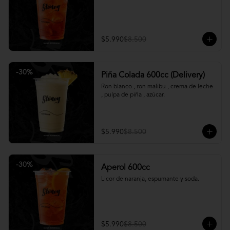
$5.990
$8.500
-
30
%
Piña Colada 600cc (Delivery)
Ron blanco , ron malibu , crema de leche 
, pulpa de piña , azúcar.
$5.990
$8.500
-
30
%
Aperol 600cc
Licor de naranja, espumante y soda.
$5.990
$8.500