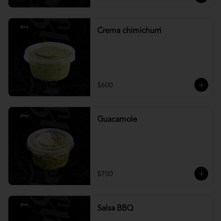
Crema chimichurri
$600
Guacamole
$700
Salsa BBQ