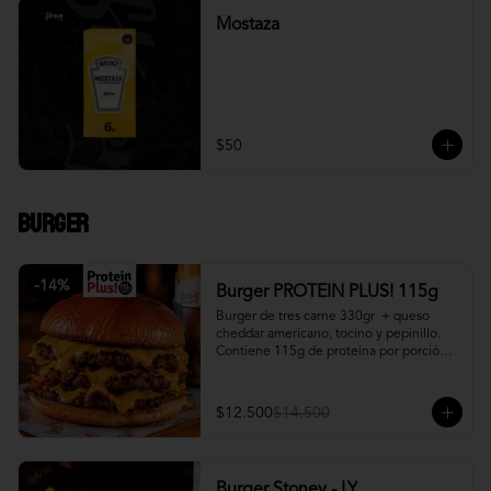
Mostaza
$50
Burger
-
14
%
Burger PROTEIN PLUS! 115g
Burger de tres carne 330gr  + queso 
cheddar americano, tocino y pepinillo.  
Contiene 115g de proteína por porción. 
+ papa fritas
$12.500
$14.500
Burger Stoney - LY