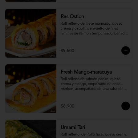
Res Ostion
Roll relleno de filete marinado, queso 
crema y cebollín, envuelto de finas 
laminas de salmón tempurizado, bañada 
en una salsa ostión y parmesano.
$9.500
Fresh Mango-maracuya
Roll relleno de salmón panko, queso 
crema y mango, empolvado en coco - 
merken, acompañado de una salsa de 
maracuyá y sutil menta.
$8.900
Umami Tari
Roll relleno  de Pollo furai, queso crema, 