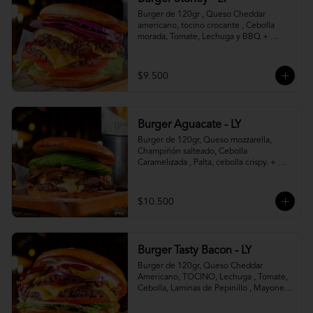
Burger de 120gr , Queso Cheddar 
americano, tocino crocante , Cebolla 
morada, Tomate, Lechuga y BBQ + 
Canasto de papas fritas.
$9.500
Burger Aguacate - LY
Burger de 120gr, Queso mozzarella, 
Champiñón salteado, Cebolla 
Caramelizada , Palta, cebolla crispy. + 
canasto de papas fritas
$10.500
Burger Tasty Bacon - LY
Burger de 120gr, Queso Cheddar 
Americano, TOCINO, Lechuga , Tomate, 
Cebolla, Laminas de Pepinillo , Mayonesa 
y Ketchup.