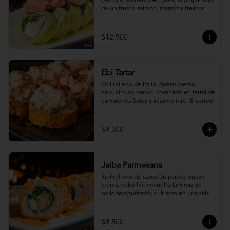
cebollín, envuelto en palta, acompañado 
de un fresco salmón, mariscos frescos en 
una leche de tigre acevichada.
$12.900
Ebi Tartar
Roll relleno de Palta, queso crema, 
envuelto en panko, coronado en tartal de 
camarones Spicy y sésamo mix. (8 cortes)
$9.500
Jaiba Parmesana
Roll relleno de camarón panko, queso 
crema, cebollín, envuelto laminas de 
pollo tempurizado, cubierto en una salsa 
jaiba parmesana con toques de vino 
blanco.
$9.500