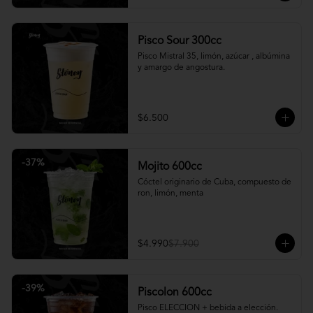
Pisco Sour 300cc
Pisco Mistral 35, limón, azúcar , albúmina 
y amargo de angostura.
$6.500
-
37
%
Mojito 600cc
Cóctel originario de Cuba, compuesto de 
ron, limón, menta
$4.990
$7.900
-
39
%
Piscolon 600cc
Pisco ELECCION + bebida a elección.