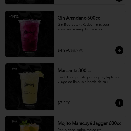
-
44
%
Gin Arandano 600cc
Gin Beefeater , Redbull, mix sour 
arandano y syrup frutos rojos.
$4.990
$8.990
Margarita 300cc
Cóctel compuesto por tequila, triple sec 
y jugo de lima. (sin borde de sal)
$7.500
Mojito Maracuyá Jagger 600cc
Ron blanco, pulpa maracuyá, 