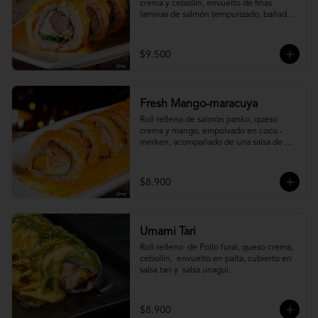
crema y cebollín, envuelto de finas 
laminas de salmón tempurizado, bañada 
en una salsa ostión y parmesano.
$9.500
Fresh Mango-maracuya
Roll relleno de salmón panko, queso 
crema y mango, empolvado en coco - 
merken, acompañado de una salsa de 
maracuyá y sutil menta.
$8.900
Umami Tari
Roll relleno  de Pollo furai, queso crema, 
cebollin,  envuelto en palta, cubierto en 
salsa tari y  salsa unagui.
$8.900