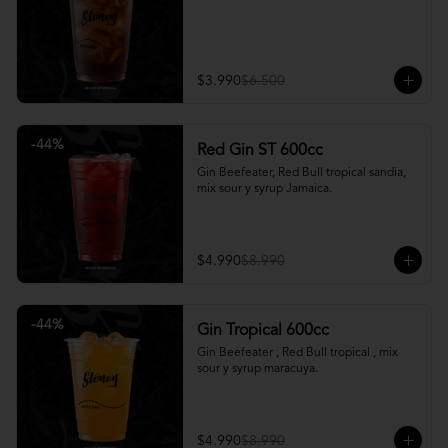
$3.990
$6.500
-
44
%
Red Gin ST 600cc
Gin Beefeater, Red Bull tropical sandia, 
mix sour y syrup Jamaica.
$4.990
$8.990
-
44
%
Gin Tropical 600cc
Gin Beefeater , Red Bull tropical , mix 
sour y syrup maracuya.
$4.990
$8.990