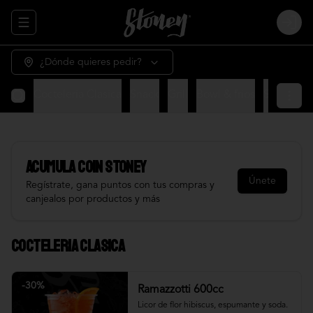
Abrir menu de navegación
Login
¿Dónde quieres pedir?
Cocteleria Clasica
Snack
Grill
Bowl & frios
Salsas
Fr
Acumula
COIN STONEY
Únete
Regístrate, gana puntos con tus compras y
canjealos por productos y más
Cocteleria Clasica
-
30
%
Ramazzotti 600cc
Licor de flor hibiscus, espumante y soda.