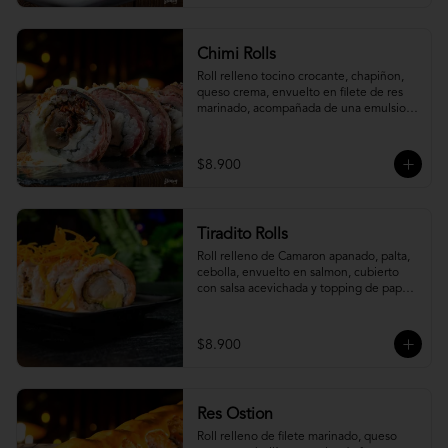
Chimi Rolls
Roll relleno tocino crocante, chapiñon, 
queso crema, envuelto en filete de res 
marinado, acompañada de una emulsion 
palta y chimichurri, con toques de 
cebolla crispy.
$8.900
Tiradito Rolls
Roll relleno de Camaron apanado, palta, 
cebolla, envuelto en salmon, cubierto 
con salsa acevichada y topping de papa 
camote.
$8.900
Res Ostion
Roll relleno de filete marinado, queso 