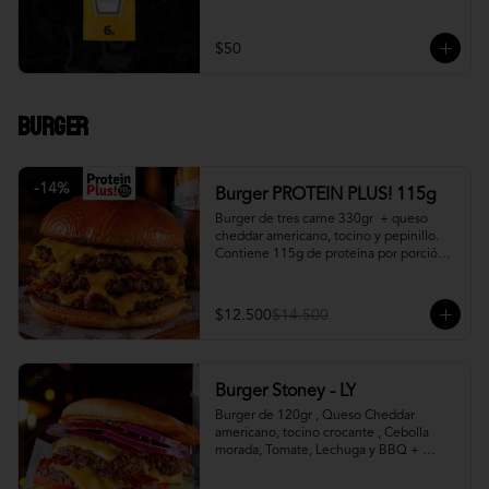
$50
Burger
-
14
%
Burger PROTEIN PLUS! 115g
Burger de tres carne 330gr  + queso 
cheddar americano, tocino y pepinillo.  
Contiene 115g de proteína por porción. 
+ papa fritas
$12.500
$14.500
Burger Stoney - LY
Burger de 120gr , Queso Cheddar 
americano, tocino crocante , Cebolla 
morada, Tomate, Lechuga y BBQ + 
Canasto de papas fritas.