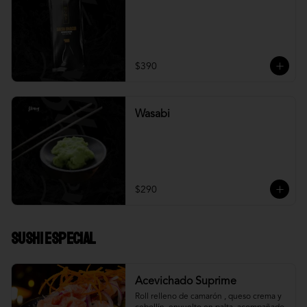
$390
Wasabi
$290
Sushi Especial
Acevichado Suprime
Roll relleno de camarón , queso crema y 