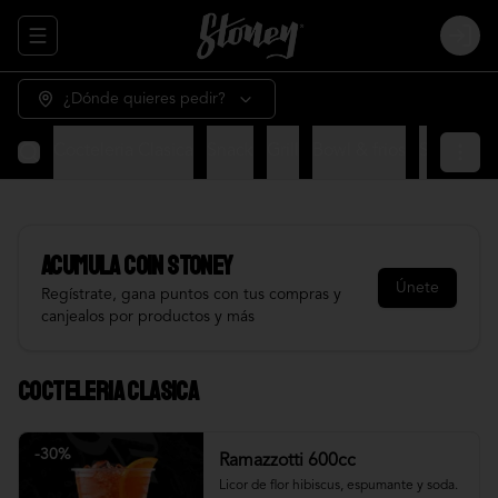
Abrir menu de navegación
Login
¿Dónde quieres pedir?
Cocteleria Clasica
Snack
Grill
Bowl & frios
Salsas
Fr
Acumula
COIN STONEY
Únete
Regístrate, gana puntos con tus compras y
canjealos por productos y más
Cocteleria Clasica
-
30
%
Ramazzotti 600cc
Licor de flor hibiscus, espumante y soda.