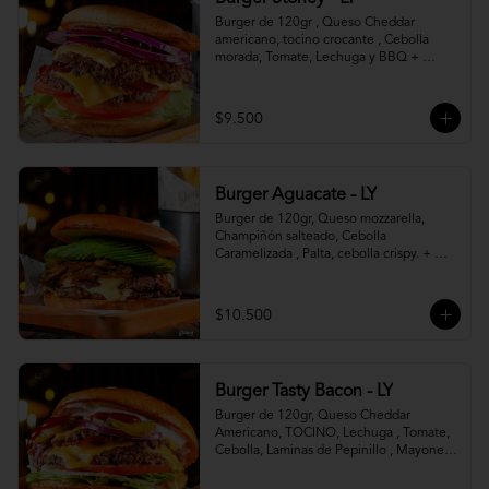
Burger de 120gr , Queso Cheddar 
americano, tocino crocante , Cebolla 
morada, Tomate, Lechuga y BBQ + 
Canasto de papas fritas.
$9.500
Burger Aguacate - LY
Burger de 120gr, Queso mozzarella, 
Champiñón salteado, Cebolla 
Caramelizada , Palta, cebolla crispy. + 
canasto de papas fritas
$10.500
Burger Tasty Bacon - LY
Burger de 120gr, Queso Cheddar 
Americano, TOCINO, Lechuga , Tomate, 
Cebolla, Laminas de Pepinillo , Mayonesa 
y Ketchup.