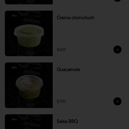
Crema chimichurri
$600
Guacamole
$700
Salsa BBQ