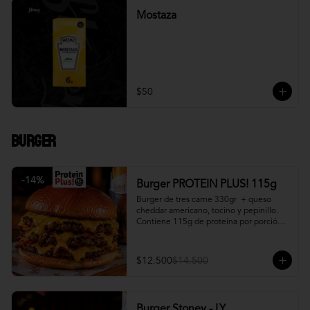
Mostaza
$50
Burger
-
14
%
Burger PROTEIN PLUS! 115g
Burger de tres carne 330gr  + queso 
cheddar americano, tocino y pepinillo.  
Contiene 115g de proteína por porción. 
+ papa fritas
$12.500
$14.500
Burger Stoney - LY