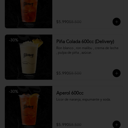
$5.990
$8.500
-
30
%
Piña Colada 600cc (Delivery)
Ron blanco , ron malibu , crema de leche 
, pulpa de piña , azúcar.
$5.990
$8.500
-
30
%
Aperol 600cc
Licor de naranja, espumante y soda.
$5.990
$8.500