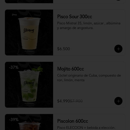
Pisco Sour 300cc
Pisco Mistral 35, limón, azúcar , albúmina 
y amargo de angostura.
$6.500
-
37
%
Mojito 600cc
Cóctel originario de Cuba, compuesto de 
ron, limón, menta
$4.990
$7.900
-
39
%
Piscolon 600cc
Pisco ELECCION + bebida a elección.