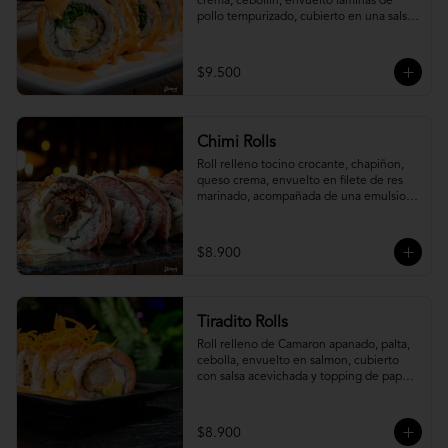
crema, cebollín, envuelto laminas de 
pollo tempurizado, cubierto en una salsa 
jaiba parmesana con toques de vino 
blanco.
$9.500
Chimi Rolls
Roll relleno tocino crocante, chapiñon, 
queso crema, envuelto en filete de res 
marinado, acompañada de una emulsion 
palta y chimichurri, con toques de 
cebolla crispy.
$8.900
Tiradito Rolls
Roll relleno de Camaron apanado, palta, 
cebolla, envuelto en salmon, cubierto 
con salsa acevichada y topping de papa 
camote.
$8.900