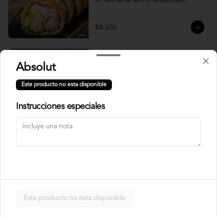
en laminas de salmón tempurizado.
$8.500
Crunch Roll
Absolut
Roll relleno de Pollo apanado , queso 
crema, cebollín, almendras triturada, sin 
Este producto no esta disponible
arroz, envuelto en palta.
Instrucciones especiales
$8.500
Nori Champ Roll
Roll relleno de Pollo apanado , palta, 
champiñon salteado, cebolla, sin arroz 
tempurizado.
Este producto no esta disponible
$7.900