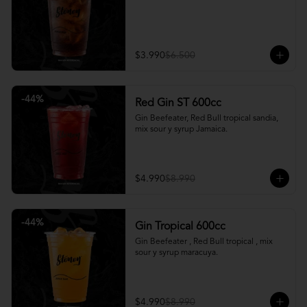
$3.990
$6.500
-
44
%
Red Gin ST 600cc
Gin Beefeater, Red Bull tropical sandia, 
mix sour y syrup Jamaica.
$4.990
$8.990
-
44
%
Gin Tropical 600cc
Gin Beefeater , Red Bull tropical , mix 
sour y syrup maracuya.
$4.990
$8.990