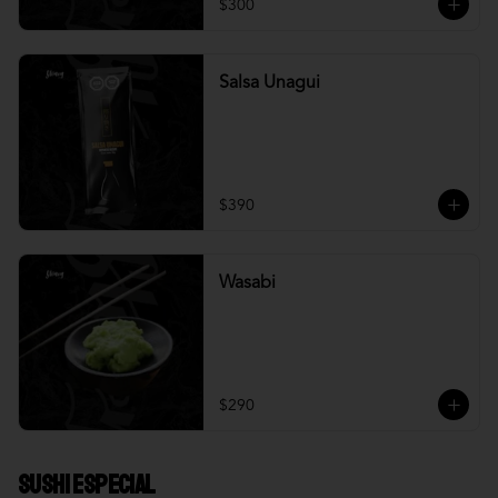
$300
Salsa Unagui
$390
Wasabi
$290
Sushi Especial