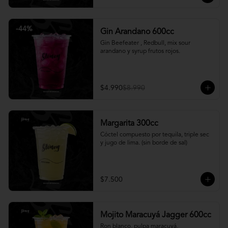
-
44
%
Gin Arandano 600cc
Gin Beefeater , Redbull, mix sour 
arandano y syrup frutos rojos.
$4.990
$8.990
Margarita 300cc
Cóctel compuesto por tequila, triple sec 
y jugo de lima. (sin borde de sal)
$7.500
Mojito Maracuyá Jagger 600cc
Ron blanco, pulpa maracuyá, 