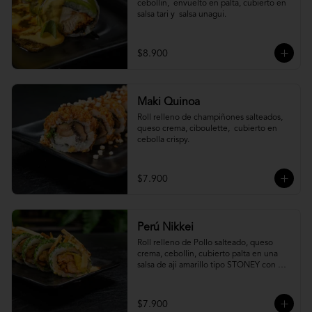
cebollin,  envuelto en palta, cubierto en 
salsa tari y  salsa unagui.
$8.900
Maki Quinoa
​Roll relleno de champiñones salteados, 
queso crema, ciboulette,  cubierto en 
cebolla crispy.
$7.900
Perú Nikkei
Roll relleno de Pollo salteado, queso 
crema, cebollin, cubierto palta en una 
salsa de aji amarillo tipo STONEY con 
topping de papa hilo.
$7.900