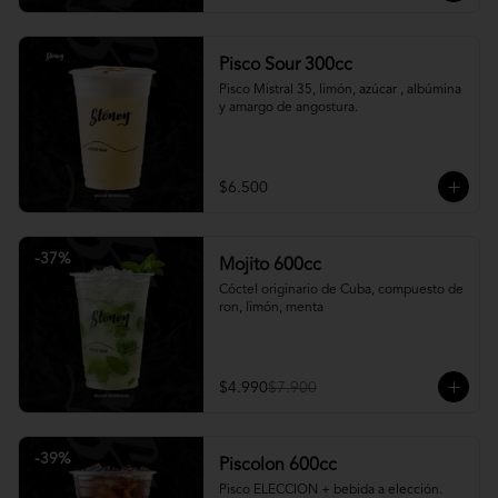
Pisco Sour 300cc
Pisco Mistral 35, limón, azúcar , albúmina 
y amargo de angostura.
$6.500
-
37
%
Mojito 600cc
Cóctel originario de Cuba, compuesto de 
ron, limón, menta
$4.990
$7.900
-
39
%
Piscolon 600cc
Pisco ELECCION + bebida a elección.