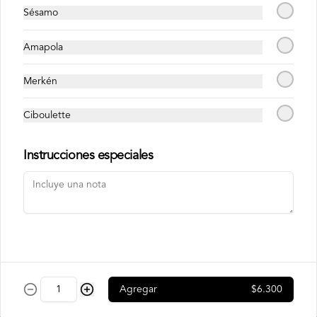
en laminas de salmón tempurizado.
Sésamo
$8.500
Amapola
Merkén
Crunch Roll
Roll relleno de Pollo apanado , queso 
Ciboulette
crema, cebollín, almendras triturada, sin 
arroz, envuelto en palta.
Instrucciones especiales
$8.500
Nori Champ Roll
Roll relleno de Pollo apanado , palta, 
champiñon salteado, cebolla, sin arroz 
tempurizado.
Agregar
$6.300
$7.900