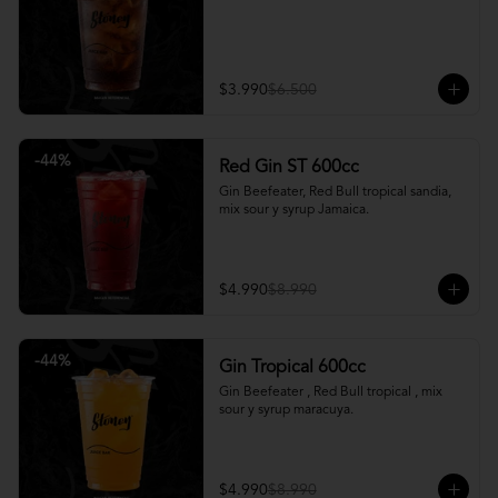
$3.990
$6.500
-
44
%
Red Gin ST 600cc
Gin Beefeater, Red Bull tropical sandia, 
mix sour y syrup Jamaica.
$4.990
$8.990
-
44
%
Gin Tropical 600cc
Gin Beefeater , Red Bull tropical , mix 
sour y syrup maracuya.
$4.990
$8.990