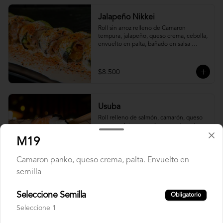
Jalapeño Nikkei
Roll sin arroz relleno de Camaron 
tempura, jalapeño, queso crema, cebolla, 
envuelto en palta, bañado en salsa 
acevichada.
$8.500
Usuba
Roll relleno de salmón, camarón, queso 
crema y plata, envuelto en laminas de 
salmón fresco.
M19
Camaron panko, queso crema, palta. Envuelto en
$8.900
semilla
Seleccione Semilla
Obligatorio
Korean Roll
Seleccione 1
Roll relleno de Camarón panko, palta, 
queso crema, cebollín, sin arroz envuelto 