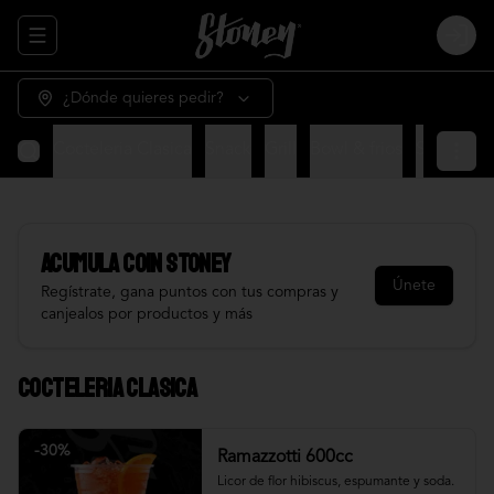
Abrir menu de navegación
Login
¿Dónde quieres pedir?
Cocteleria Clasica
Snack
Grill
Bowl & frios
Salsas
Fr
Acumula
COIN STONEY
Únete
Regístrate, gana puntos con tus compras y
canjealos por productos y más
Cocteleria Clasica
-
30
%
Ramazzotti 600cc
Licor de flor hibiscus, espumante y soda.