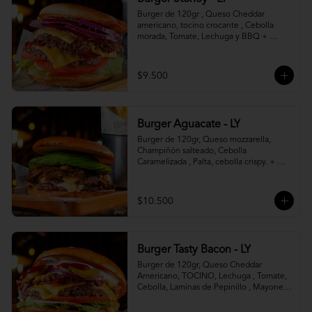
Burger de 120gr , Queso Cheddar 
americano, tocino crocante , Cebolla 
morada, Tomate, Lechuga y BBQ + 
Canasto de papas fritas.
$9.500
Burger Aguacate - LY
Burger de 120gr, Queso mozzarella, 
Champiñón salteado, Cebolla 
Caramelizada , Palta, cebolla crispy. + 
canasto de papas fritas
$10.500
Burger Tasty Bacon - LY
Burger de 120gr, Queso Cheddar 
Americano, TOCINO, Lechuga , Tomate, 
Cebolla, Laminas de Pepinillo , Mayonesa 
y Ketchup.