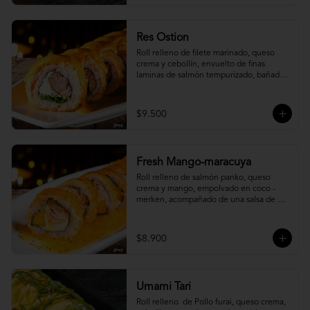
Res Ostion
Roll relleno de filete marinado, queso 
crema y cebollín, envuelto de finas 
laminas de salmón tempurizado, bañada 
en una salsa ostión y parmesano.
$9.500
Fresh Mango-maracuya
Roll relleno de salmón panko, queso 
crema y mango, empolvado en coco - 
merken, acompañado de una salsa de 
maracuyá y sutil menta.
$8.900
Umami Tari
Roll relleno  de Pollo furai, queso crema, 