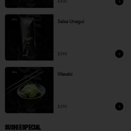
$300
Salsa Unagui
$390
Wasabi
$290
Sushi Especial