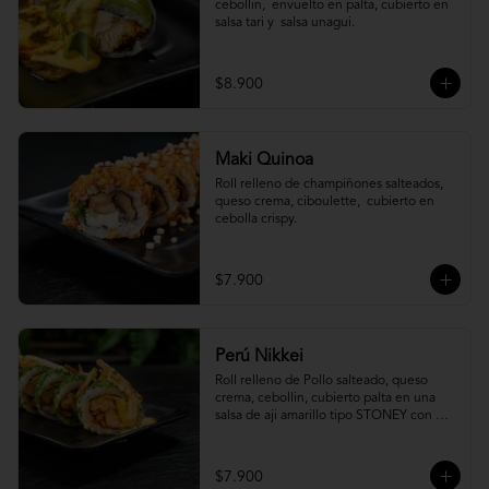
cebollin,  envuelto en palta, cubierto en 
salsa tari y  salsa unagui.
$8.900
Maki Quinoa
​Roll relleno de champiñones salteados, 
queso crema, ciboulette,  cubierto en 
cebolla crispy.
$7.900
Perú Nikkei
Roll relleno de Pollo salteado, queso 
crema, cebollin, cubierto palta en una 
salsa de aji amarillo tipo STONEY con 
topping de papa hilo.
$7.900