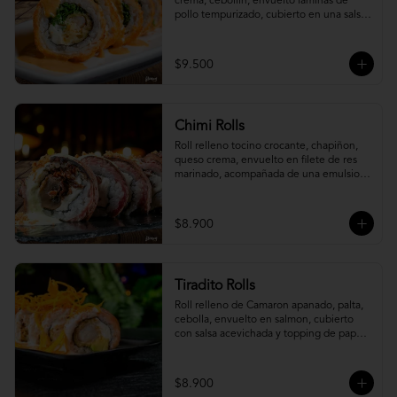
crema, cebollín, envuelto laminas de 
pollo tempurizado, cubierto en una salsa 
jaiba parmesana con toques de vino 
blanco.
$9.500
Chimi Rolls
Roll relleno tocino crocante, chapiñon, 
queso crema, envuelto en filete de res 
marinado, acompañada de una emulsion 
palta y chimichurri, con toques de 
cebolla crispy.
$8.900
Tiradito Rolls
Roll relleno de Camaron apanado, palta, 
cebolla, envuelto en salmon, cubierto 
con salsa acevichada y topping de papa 
camote.
$8.900