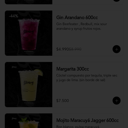
-
44
%
Gin Arandano 600cc
Gin Beefeater , Redbull, mix sour 
arandano y syrup frutos rojos.
$4.990
$8.990
Margarita 300cc
Cóctel compuesto por tequila, triple sec 
y jugo de lima. (sin borde de sal)
$7.500
Mojito Maracuyá Jagger 600cc
Ron blanco, pulpa maracuyá, 