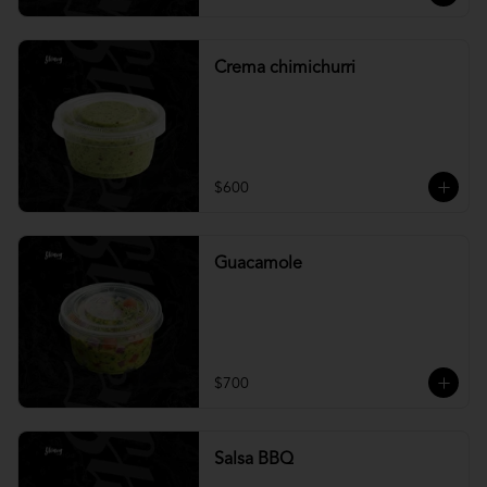
Crema chimichurri
$600
Guacamole
$700
Salsa BBQ