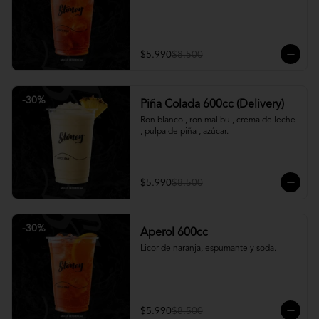
$5.990
$8.500
-
30
%
Piña Colada 600cc (Delivery)
Ron blanco , ron malibu , crema de leche 
, pulpa de piña , azúcar.
$5.990
$8.500
-
30
%
Aperol 600cc
Licor de naranja, espumante y soda.
$5.990
$8.500