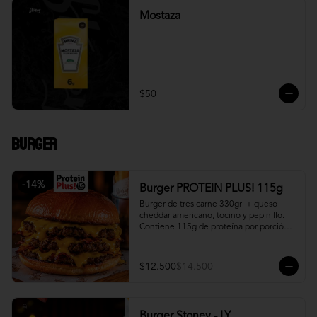
Mostaza
$50
Burger
-
14
%
Burger PROTEIN PLUS! 115g
Burger de tres carne 330gr  + queso 
cheddar americano, tocino y pepinillo.  
Contiene 115g de proteína por porción. 
+ papa fritas
$12.500
$14.500
Burger Stoney - LY