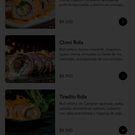
crema, cebollín, envuelto laminas de 
pollo tempurizado, cubierto en una salsa 
jaiba parmesana con toques de vino 
blanco.
$9.500
Chimi Rolls
Roll relleno tocino crocante, chapiñon, 
queso crema, envuelto en filete de res 
marinado, acompañada de una emulsion 
palta y chimichurri, con toques de 
cebolla crispy.
$8.900
Tiradito Rolls
Roll relleno de Camaron apanado, palta, 
cebolla, envuelto en salmon, cubierto 
con salsa acevichada y topping de papa 
camote.
$8.900