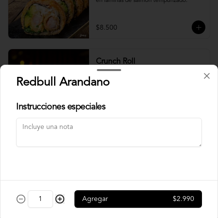
en laminas de salmón tempurizado.
$8.500
Crunch Roll
Roll relleno de Pollo apanado , queso 
Redbull Arandano
crema, cebollín, almendras triturada, sin 
arroz, envuelto en palta.
Instrucciones especiales
$8.500
Nori Champ Roll
Roll relleno de Pollo apanado , palta, 
champiñon salteado, cebolla, sin arroz 
tempurizado.
Agregar
$2.990
$7.900