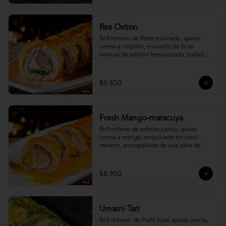
Res Ostion
Roll relleno de filete marinado, queso 
crema y cebollín, envuelto de finas 
laminas de salmón tempurizado, bañada 
en una salsa ostión y parmesano.
$9.500
Fresh Mango-maracuya
Roll relleno de salmón panko, queso 
crema y mango, empolvado en coco - 
merken, acompañado de una salsa de 
maracuyá y sutil menta.
$8.900
Umami Tari
Roll relleno  de Pollo furai, queso crema, 