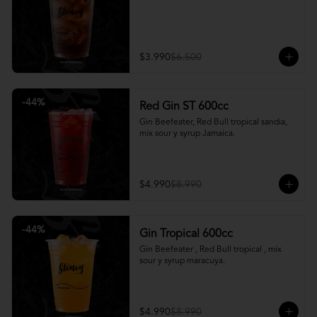
$3.990
$6.500
-
44
%
Red Gin ST 600cc
Gin Beefeater, Red Bull tropical sandia, 
mix sour y syrup Jamaica.
$4.990
$8.990
-
44
%
Gin Tropical 600cc
Gin Beefeater , Red Bull tropical , mix 
sour y syrup maracuya.
$4.990
$8.990