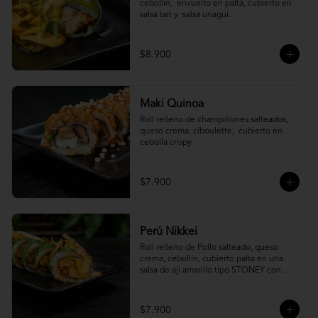
cebollin,  envuelto en palta, cubierto en 
salsa tari y  salsa unagui.
$8.900
Maki Quinoa
​Roll relleno de champiñones salteados, 
queso crema, ciboulette,  cubierto en 
cebolla crispy.
$7.900
Perú Nikkei
Roll relleno de Pollo salteado, queso 
crema, cebollin, cubierto palta en una 
salsa de aji amarillo tipo STONEY con 
topping de papa hilo.
$7.900