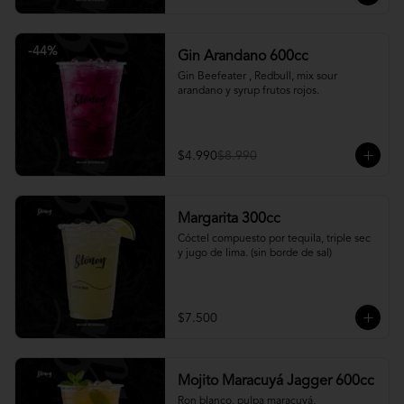
-
44
%
Gin Arandano 600cc
Gin Beefeater , Redbull, mix sour 
arandano y syrup frutos rojos.
$4.990
$8.990
Margarita 300cc
Cóctel compuesto por tequila, triple sec 
y jugo de lima. (sin borde de sal)
$7.500
Mojito Maracuyá Jagger 600cc
Ron blanco, pulpa maracuyá, 