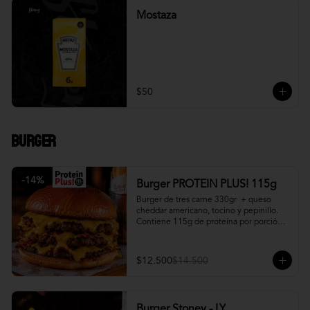
Mostaza
$50
Burger
-
14
%
Burger PROTEIN PLUS! 115g
Burger de tres carne 330gr  + queso 
cheddar americano, tocino y pepinillo.  
Contiene 115g de proteína por porción. 
+ papa fritas
$12.500
$14.500
Burger Stoney - LY