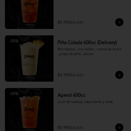
$5.990
$8.500
-
30
%
Piña Colada 600cc (Delivery)
Ron blanco , ron malibu , crema de leche 
, pulpa de piña , azúcar.
$5.990
$8.500
-
30
%
Aperol 600cc
Licor de naranja, espumante y soda.
$5.990
$8.500