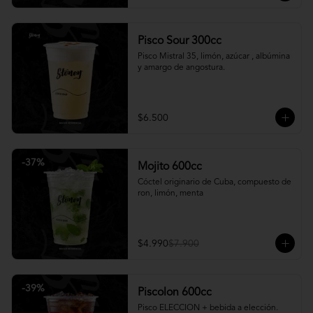
Pisco Sour 300cc
Pisco Mistral 35, limón, azúcar , albúmina 
y amargo de angostura.
$6.500
-
37
%
Mojito 600cc
Cóctel originario de Cuba, compuesto de 
ron, limón, menta
$4.990
$7.900
-
39
%
Piscolon 600cc
Pisco ELECCION + bebida a elección.