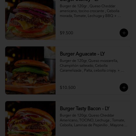
Burger de 120gr , Queso Cheddar 
americano, tocino crocante , Cebolla 
morada, Tomate, Lechuga y BBQ + 
Canasto de papas fritas.
$9.500
Burger Aguacate - LY
Burger de 120gr, Queso mozzarella, 
Champiñón salteado, Cebolla 
Caramelizada , Palta, cebolla crispy. + 
canasto de papas fritas
$10.500
Burger Tasty Bacon - LY
Burger de 120gr, Queso Cheddar 
Americano, TOCINO, Lechuga , Tomate, 
Cebolla, Laminas de Pepinillo , Mayonesa 
y Ketchup.