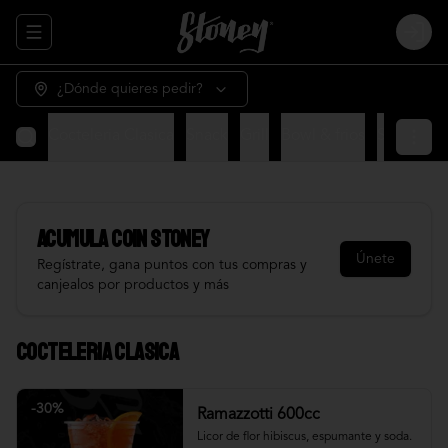
Abrir menu de navegación
Login
¿Dónde quieres pedir?
Cocteleria Clasica
Snack
Grill
Bowl & frios
Salsas
Fr
Acumula
COIN STONEY
Únete
Regístrate, gana puntos con tus compras y
canjealos por productos y más
Cocteleria Clasica
-
30
%
Ramazzotti 600cc
Licor de flor hibiscus, espumante y soda.