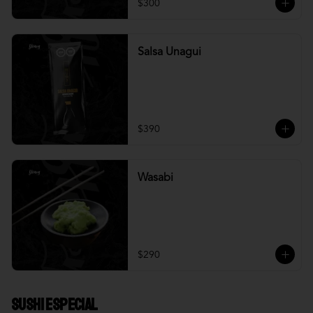
$300
Salsa Unagui
$390
Wasabi
$290
Sushi Especial