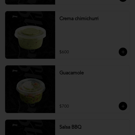
Crema chimichurri
$600
Guacamole
$700
Salsa BBQ