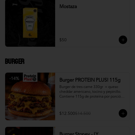
Mostaza
$50
Burger
-
14
%
Burger PROTEIN PLUS! 115g
Burger de tres carne 330gr  + queso 
cheddar americano, tocino y pepinillo.  
Contiene 115g de proteína por porción. 
+ papa fritas
$12.500
$14.500
Burger Stoney - LY