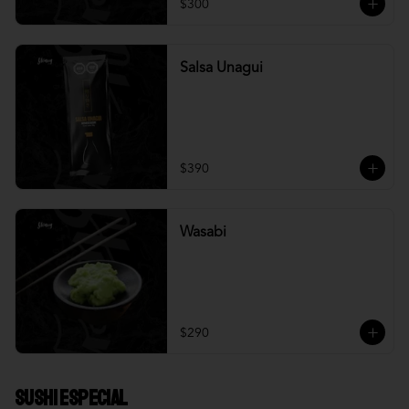
$300
Salsa Unagui
$390
Wasabi
$290
Sushi Especial