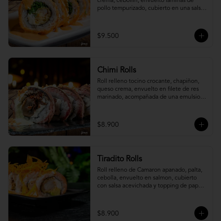
crema, cebollín, envuelto laminas de 
pollo tempurizado, cubierto en una salsa 
jaiba parmesana con toques de vino 
blanco.
$9.500
Chimi Rolls
Roll relleno tocino crocante, chapiñon, 
queso crema, envuelto en filete de res 
marinado, acompañada de una emulsion 
palta y chimichurri, con toques de 
cebolla crispy.
$8.900
Tiradito Rolls
Roll relleno de Camaron apanado, palta, 
cebolla, envuelto en salmon, cubierto 
con salsa acevichada y topping de papa 
camote.
$8.900