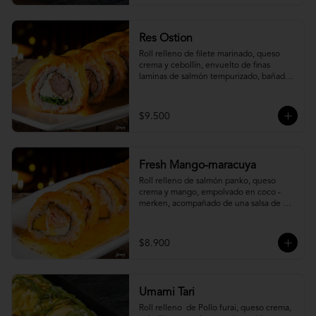
Res Ostion
Roll relleno de filete marinado, queso 
crema y cebollín, envuelto de finas 
laminas de salmón tempurizado, bañada 
en una salsa ostión y parmesano.
$9.500
Fresh Mango-maracuya
Roll relleno de salmón panko, queso 
crema y mango, empolvado en coco - 
merken, acompañado de una salsa de 
maracuyá y sutil menta.
$8.900
Umami Tari
Roll relleno  de Pollo furai, queso crema, 