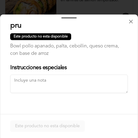
en laminas de salmón tempurizado.
$8.500
pru
Este producto no esta disponible
Crunch Roll
Bowl pollo apanado, palta, cebollin, queso crema,
Roll relleno de Pollo apanado , queso 
crema, cebollín, almendras triturada, sin 
con base de arroz
arroz, envuelto en palta.
Instrucciones especiales
$8.500
Nori Champ Roll
Roll relleno de Pollo apanado , palta, 
champiñon salteado, cebolla, sin arroz 
tempurizado.
Este producto no esta disponible
$7.900