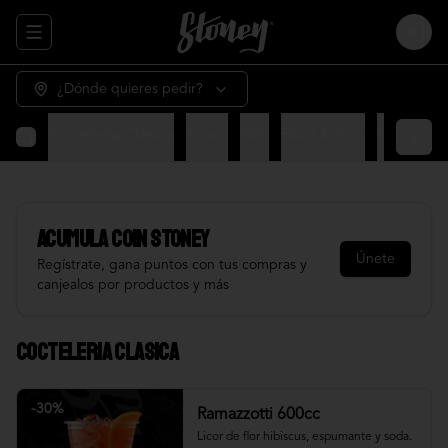
Abrir menu de navegación
Login
¿Dónde quieres pedir?
Cocteleria Clasica
Snack
Grill
Bowl & frios
Salsas
Fr
Acumula
COIN STONEY
Únete
Regístrate, gana puntos con tus compras y
canjealos por productos y más
Cocteleria Clasica
-
30
%
Ramazzotti 600cc
Licor de flor hibiscus, espumante y soda.