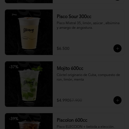
Pisco Sour 300cc
Pisco Mistral 35, limón, azúcar , albúmina 
y amargo de angostura.
$6.500
-
37
%
Mojito 600cc
Cóctel originario de Cuba, compuesto de 
ron, limón, menta
$4.990
$7.900
-
39
%
Piscolon 600cc
Pisco ELECCION + bebida a elección.