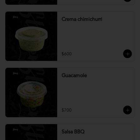
Crema chimichurri
$600
Guacamole
$700
Salsa BBQ