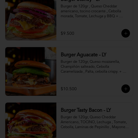
Burger de 120gr , Queso Cheddar 
americano, tocino crocante , Cebolla 
morada, Tomate, Lechuga y BBQ + 
Canasto de papas fritas.
$9.500
Burger Aguacate - LY
Burger de 120gr, Queso mozzarella, 
Champiñón salteado, Cebolla 
Caramelizada , Palta, cebolla crispy. + 
canasto de papas fritas
$10.500
Burger Tasty Bacon - LY
Burger de 120gr, Queso Cheddar 
Americano, TOCINO, Lechuga , Tomate, 
Cebolla, Laminas de Pepinillo , Mayonesa 
y Ketchup.