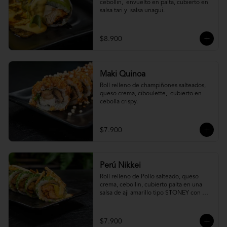
cebollin,  envuelto en palta, cubierto en 
salsa tari y  salsa unagui.
$8.900
Maki Quinoa
​Roll relleno de champiñones salteados, 
queso crema, ciboulette,  cubierto en 
cebolla crispy.
$7.900
Perú Nikkei
Roll relleno de Pollo salteado, queso 
crema, cebollin, cubierto palta en una 
salsa de aji amarillo tipo STONEY con 
topping de papa hilo.
$7.900