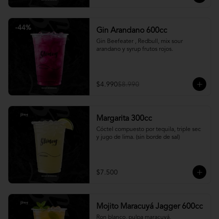
-
44
%
Gin Arandano 600cc
Gin Beefeater , Redbull, mix sour 
arandano y syrup frutos rojos.
$4.990
$8.990
Margarita 300cc
Cóctel compuesto por tequila, triple sec 
y jugo de lima. (sin borde de sal)
$7.500
Mojito Maracuyá Jagger 600cc
Ron blanco, pulpa maracuyá, 