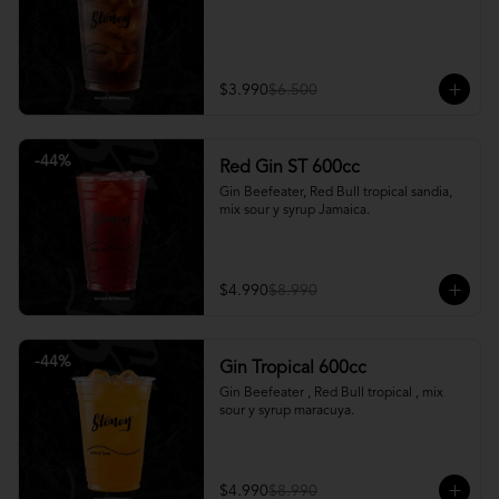
$3.990
$6.500
-
44
%
Red Gin ST 600cc
Gin Beefeater, Red Bull tropical sandia, 
mix sour y syrup Jamaica.
$4.990
$8.990
-
44
%
Gin Tropical 600cc
Gin Beefeater , Red Bull tropical , mix 
sour y syrup maracuya.
$4.990
$8.990