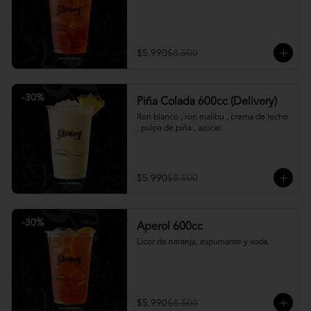
$5.990
$8.500
-
30
%
Piña Colada 600cc (Delivery)
Ron blanco , ron malibu , crema de leche 
, pulpa de piña , azúcar.
$5.990
$8.500
-
30
%
Aperol 600cc
Licor de naranja, espumante y soda.
$5.990
$8.500