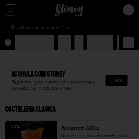
Abrir menu de navegación
Login
¿Dónde quieres pedir?
Cocteleria Clasica
Snack
Grill
Bowl & frios
Salsas
Fr
Acumula
COIN STONEY
Únete
Regístrate, gana puntos con tus compras y
canjealos por productos y más
Cocteleria Clasica
-
30
%
Ramazzotti 600cc
Licor de flor hibiscus, espumante y soda.