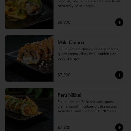
cebollin,  envuelto en palta, cubierto en 
salsa tari y  salsa unagui.
$8.900
Maki Quinoa
​Roll relleno de champiñones salteados, 
queso crema, ciboulette,  cubierto en 
cebolla crispy.
$7.900
Perú Nikkei
Roll relleno de Pollo salteado, queso 
crema, cebollin, cubierto palta en una 
salsa de aji amarillo tipo STONEY con 
topping de papa hilo.
$7.900