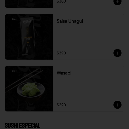
$300
Salsa Unagui
$390
Wasabi
$290
Sushi Especial