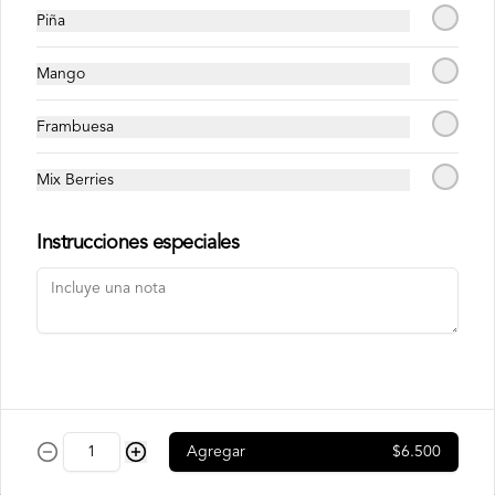
en laminas de salmón tempurizado.
Piña
$8.500
Mango
Frambuesa
Crunch Roll
Roll relleno de Pollo apanado , queso 
Mix Berries
crema, cebollín, almendras triturada, sin 
arroz, envuelto en palta.
Instrucciones especiales
$8.500
Nori Champ Roll
Roll relleno de Pollo apanado , palta, 
champiñon salteado, cebolla, sin arroz 
tempurizado.
Agregar
$6.500
$7.900