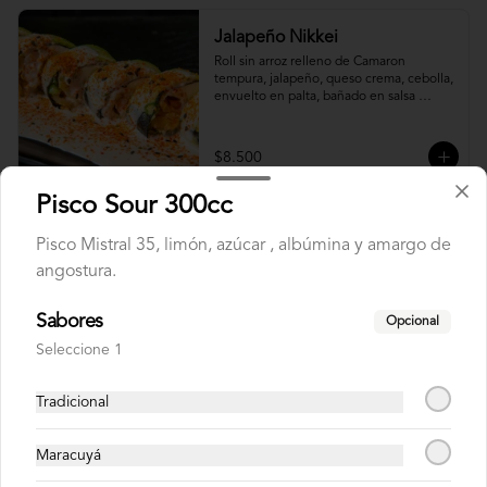
Jalapeño Nikkei
Roll sin arroz relleno de Camaron 
tempura, jalapeño, queso crema, cebolla, 
envuelto en palta, bañado en salsa 
acevichada.
$8.500
Pisco Sour 300cc
Usuba
Pisco Mistral 35, limón, azúcar , albúmina y amargo de
Roll relleno de salmón, camarón, queso 
angostura.
crema y plata, envuelto en laminas de 
salmón fresco.
Sabores
Opcional
Seleccione 1
$8.900
Tradicional
Korean Roll
Roll relleno de Camarón panko, palta, 
Maracuyá
queso crema, cebollín, sin arroz envuelto 