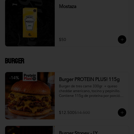
Mostaza
$50
Burger
-
14
%
Burger PROTEIN PLUS! 115g
Burger de tres carne 330gr  + queso 
cheddar americano, tocino y pepinillo.  
Contiene 115g de proteína por porción. 
+ papa fritas
$12.500
$14.500
Burger Stoney - LY