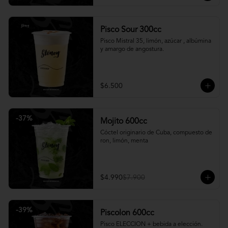
Pisco Sour 300cc
Pisco Mistral 35, limón, azúcar , albúmina 
y amargo de angostura.
$6.500
-
37
%
Mojito 600cc
Cóctel originario de Cuba, compuesto de 
ron, limón, menta
$4.990
$7.900
-
39
%
Piscolon 600cc
Pisco ELECCION + bebida a elección.