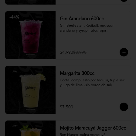
-
44
%
Gin Arandano 600cc
Gin Beefeater , Redbull, mix sour 
arandano y syrup frutos rojos.
$4.990
$8.990
Margarita 300cc
Cóctel compuesto por tequila, triple sec 
y jugo de lima. (sin borde de sal)
$7.500
Mojito Maracuyá Jagger 600cc
Ron blanco, pulpa maracuyá, 