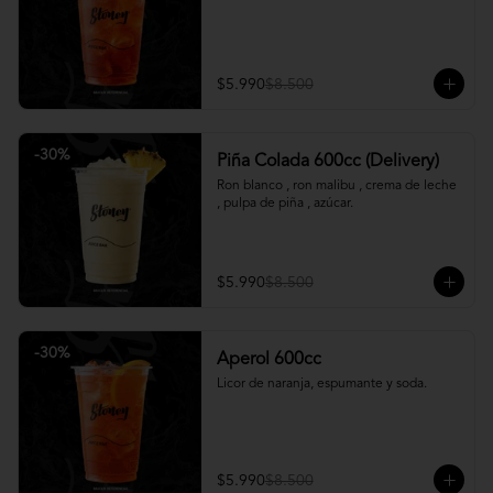
$5.990
$8.500
-
30
%
Piña Colada 600cc (Delivery)
Ron blanco , ron malibu , crema de leche 
, pulpa de piña , azúcar.
$5.990
$8.500
-
30
%
Aperol 600cc
Licor de naranja, espumante y soda.
$5.990
$8.500