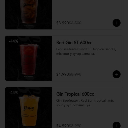
$3.990
$6.500
-
44
%
Red Gin ST 600cc
Gin Beefeater, Red Bull tropical sandia, 
mix sour y syrup Jamaica.
$4.990
$8.990
-
44
%
Gin Tropical 600cc
Gin Beefeater , Red Bull tropical , mix 
sour y syrup maracuya.
$4.990
$8.990