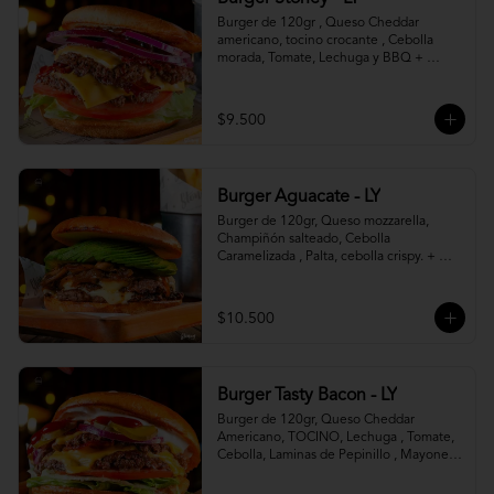
Burger de 120gr , Queso Cheddar 
americano, tocino crocante , Cebolla 
morada, Tomate, Lechuga y BBQ + 
Canasto de papas fritas.
$9.500
Burger Aguacate - LY
Burger de 120gr, Queso mozzarella, 
Champiñón salteado, Cebolla 
Caramelizada , Palta, cebolla crispy. + 
canasto de papas fritas
$10.500
Burger Tasty Bacon - LY
Burger de 120gr, Queso Cheddar 
Americano, TOCINO, Lechuga , Tomate, 
Cebolla, Laminas de Pepinillo , Mayonesa 
y Ketchup.