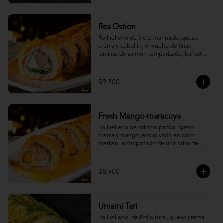
Res Ostion
Roll relleno de filete marinado, queso 
crema y cebollín, envuelto de finas 
laminas de salmón tempurizado, bañada 
en una salsa ostión y parmesano.
$9.500
Fresh Mango-maracuya
Roll relleno de salmón panko, queso 
crema y mango, empolvado en coco - 
merken, acompañado de una salsa de 
maracuyá y sutil menta.
$8.900
Umami Tari
Roll relleno  de Pollo furai, queso crema, 