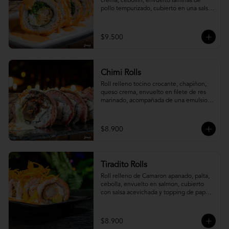
crema, cebollín, envuelto laminas de 
pollo tempurizado, cubierto en una salsa 
jaiba parmesana con toques de vino 
blanco.
$9.500
Chimi Rolls
Roll relleno tocino crocante, chapiñon, 
queso crema, envuelto en filete de res 
marinado, acompañada de una emulsion 
palta y chimichurri, con toques de 
cebolla crispy.
$8.900
Tiradito Rolls
Roll relleno de Camaron apanado, palta, 
cebolla, envuelto en salmon, cubierto 
con salsa acevichada y topping de papa 
camote.
$8.900