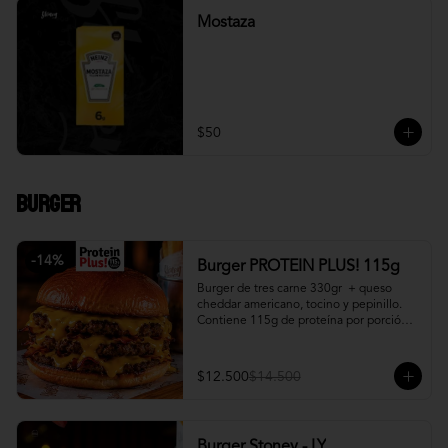
Mostaza
$50
Burger
-
14
%
Burger PROTEIN PLUS! 115g
Burger de tres carne 330gr  + queso 
cheddar americano, tocino y pepinillo.  
Contiene 115g de proteína por porción. 
+ papa fritas
$12.500
$14.500
Burger Stoney - LY