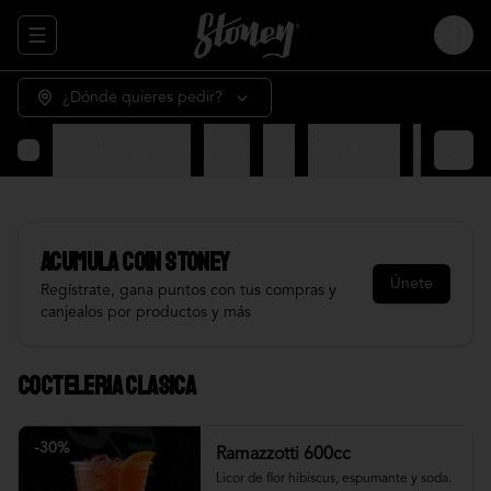
Abrir menu de navegación
Login
¿Dónde quieres pedir?
Cocteleria Clasica
Snack
Grill
Bowl & frios
Salsas
Fr
Acumula
COIN STONEY
Únete
Regístrate, gana puntos con tus compras y
canjealos por productos y más
Cocteleria Clasica
-
30
%
Ramazzotti 600cc
Licor de flor hibiscus, espumante y soda.