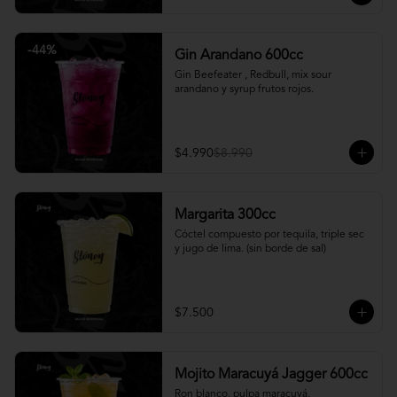
-
44
%
Gin Arandano 600cc
Gin Beefeater , Redbull, mix sour 
arandano y syrup frutos rojos.
$4.990
$8.990
Margarita 300cc
Cóctel compuesto por tequila, triple sec 
y jugo de lima. (sin borde de sal)
$7.500
Mojito Maracuyá Jagger 600cc
Ron blanco, pulpa maracuyá, 