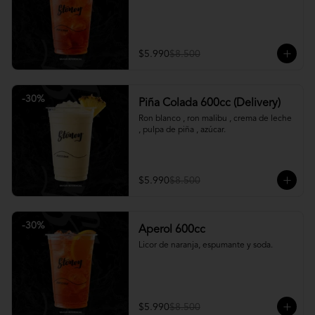
$5.990
$8.500
-
30
%
Piña Colada 600cc (Delivery)
Ron blanco , ron malibu , crema de leche 
, pulpa de piña , azúcar.
$5.990
$8.500
-
30
%
Aperol 600cc
Licor de naranja, espumante y soda.
$5.990
$8.500