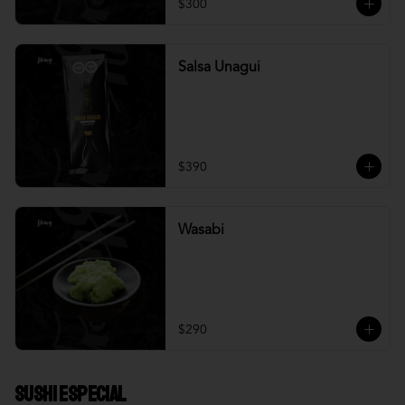
$300
Salsa Unagui
$390
Wasabi
$290
Sushi Especial