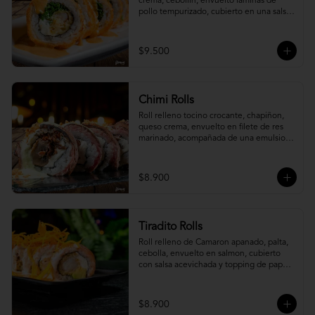
crema, cebollín, envuelto laminas de 
pollo tempurizado, cubierto en una salsa 
jaiba parmesana con toques de vino 
blanco.
$9.500
Chimi Rolls
Roll relleno tocino crocante, chapiñon, 
queso crema, envuelto en filete de res 
marinado, acompañada de una emulsion 
palta y chimichurri, con toques de 
cebolla crispy.
$8.900
Tiradito Rolls
Roll relleno de Camaron apanado, palta, 
cebolla, envuelto en salmon, cubierto 
con salsa acevichada y topping de papa 
camote.
$8.900