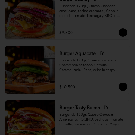
Burger de 120gr , Queso Cheddar 
americano, tocino crocante , Cebolla 
morada, Tomate, Lechuga y BBQ + 
Canasto de papas fritas.
$9.500
Burger Aguacate - LY
Burger de 120gr, Queso mozzarella, 
Champiñón salteado, Cebolla 
Caramelizada , Palta, cebolla crispy. + 
canasto de papas fritas
$10.500
Burger Tasty Bacon - LY
Burger de 120gr, Queso Cheddar 
Americano, TOCINO, Lechuga , Tomate, 
Cebolla, Laminas de Pepinillo , Mayonesa 
y Ketchup.