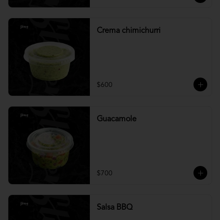
Crema chimichurri
$600
Guacamole
$700
Salsa BBQ