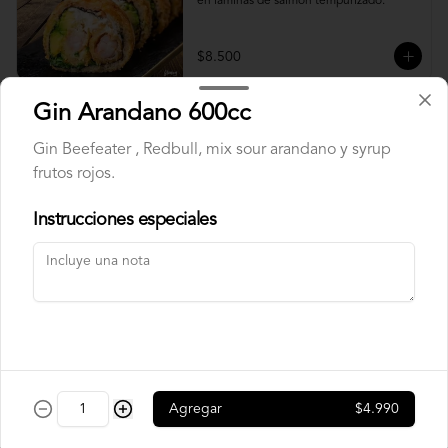
en laminas de salmón tempurizado.
$8.500
Gin Arandano 600cc
Crunch Roll
Gin Beefeater , Redbull, mix sour arandano y syrup
Roll relleno de Pollo apanado , queso 
crema, cebollín, almendras triturada, sin 
frutos rojos.
arroz, envuelto en palta.
Instrucciones especiales
$8.500
Nori Champ Roll
Roll relleno de Pollo apanado , palta, 
champiñon salteado, cebolla, sin arroz 
tempurizado.
Agregar
$4.990
$7.900