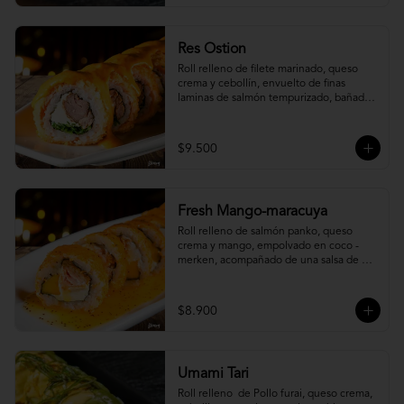
Res Ostion
Roll relleno de filete marinado, queso 
crema y cebollín, envuelto de finas 
laminas de salmón tempurizado, bañada 
en una salsa ostión y parmesano.
$9.500
Fresh Mango-maracuya
Roll relleno de salmón panko, queso 
crema y mango, empolvado en coco - 
merken, acompañado de una salsa de 
maracuyá y sutil menta.
$8.900
Umami Tari
Roll relleno  de Pollo furai, queso crema, 