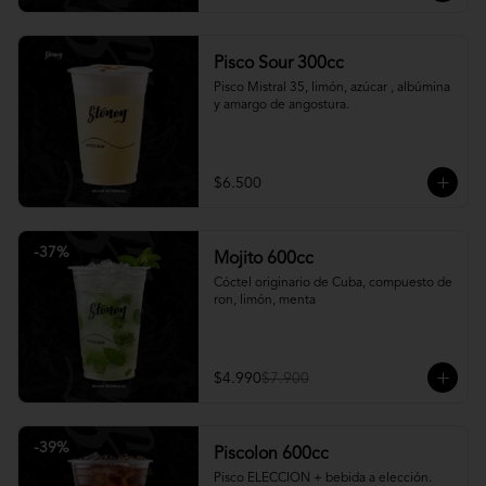
Pisco Sour 300cc
Pisco Mistral 35, limón, azúcar , albúmina 
y amargo de angostura.
$6.500
-
37
%
Mojito 600cc
Cóctel originario de Cuba, compuesto de 
ron, limón, menta
$4.990
$7.900
-
39
%
Piscolon 600cc
Pisco ELECCION + bebida a elección.