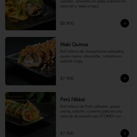
cebollin,  envuelto en palta, cubierto en 
salsa tari y  salsa unagui.
$8.900
Maki Quinoa
​Roll relleno de champiñones salteados, 
queso crema, ciboulette,  cubierto en 
cebolla crispy.
$7.900
Perú Nikkei
Roll relleno de Pollo salteado, queso 
crema, cebollin, cubierto palta en una 
salsa de aji amarillo tipo STONEY con 
topping de papa hilo.
$7.900