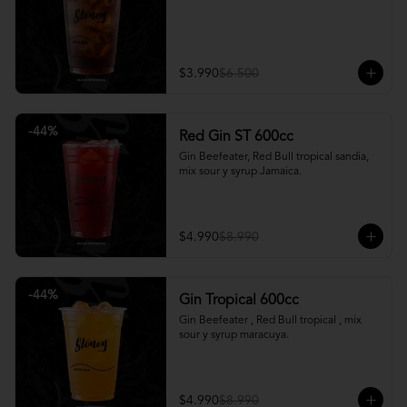
$3.990
$6.500
-
44
%
Red Gin ST 600cc
Gin Beefeater, Red Bull tropical sandia, 
mix sour y syrup Jamaica.
$4.990
$8.990
-
44
%
Gin Tropical 600cc
Gin Beefeater , Red Bull tropical , mix 
sour y syrup maracuya.
$4.990
$8.990