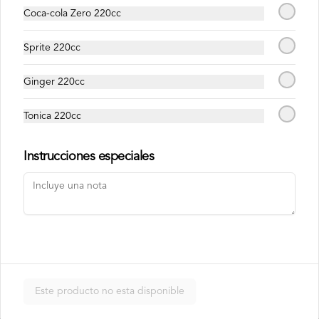
en laminas de salmón tempurizado.
Coca-cola Zero 220cc
$8.500
Sprite 220cc
Ginger 220cc
Crunch Roll
Roll relleno de Pollo apanado , queso 
Tonica 220cc
crema, cebollín, almendras triturada, sin 
arroz, envuelto en palta.
Instrucciones especiales
$8.500
Nori Champ Roll
Roll relleno de Pollo apanado , palta, 
champiñon salteado, cebolla, sin arroz 
tempurizado.
Este producto no esta disponible
$7.900