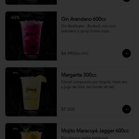
-
44
%
Gin Arandano 600cc
Gin Beefeater , Redbull, mix sour 
arandano y syrup frutos rojos.
$4.990
$8.990
Margarita 300cc
Cóctel compuesto por tequila, triple sec 
y jugo de lima. (sin borde de sal)
$7.500
Mojito Maracuyá Jagger 600cc
Ron blanco, pulpa maracuyá, 