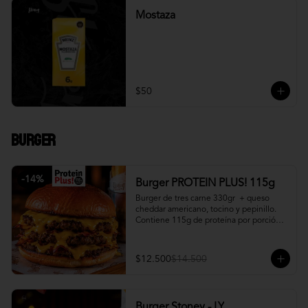
Mostaza
$50
Burger
-
14
%
Burger PROTEIN PLUS! 115g
Burger de tres carne 330gr  + queso 
cheddar americano, tocino y pepinillo.  
Contiene 115g de proteína por porción. 
+ papa fritas
$12.500
$14.500
Burger Stoney - LY