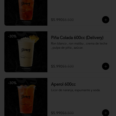
$5.990
$8.500
-
30
%
Piña Colada 600cc (Delivery)
Ron blanco , ron malibu , crema de leche 
, pulpa de piña , azúcar.
$5.990
$8.500
-
30
%
Aperol 600cc
Licor de naranja, espumante y soda.
$5.990
$8.500