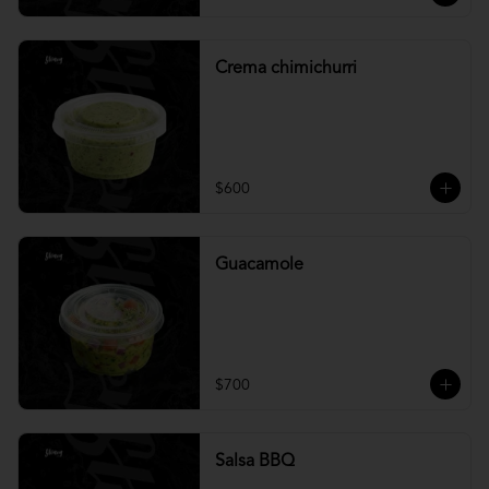
Crema chimichurri
$600
Guacamole
$700
Salsa BBQ