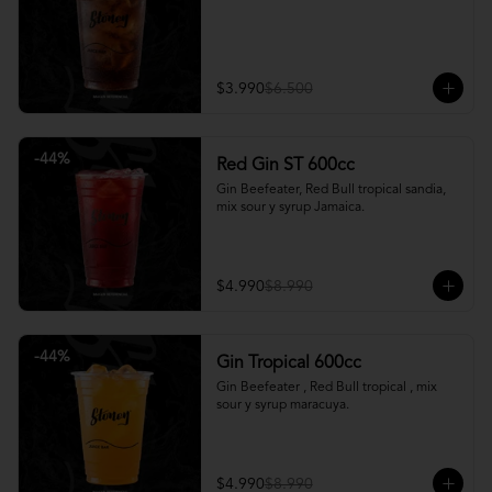
$3.990
$6.500
-
44
%
Red Gin ST 600cc
Gin Beefeater, Red Bull tropical sandia, 
mix sour y syrup Jamaica.
$4.990
$8.990
-
44
%
Gin Tropical 600cc
Gin Beefeater , Red Bull tropical , mix 
sour y syrup maracuya.
$4.990
$8.990