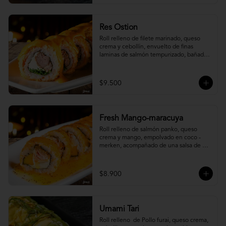
Res Ostion
Roll relleno de filete marinado, queso 
crema y cebollín, envuelto de finas 
laminas de salmón tempurizado, bañada 
en una salsa ostión y parmesano.
$9.500
Fresh Mango-maracuya
Roll relleno de salmón panko, queso 
crema y mango, empolvado en coco - 
merken, acompañado de una salsa de 
maracuyá y sutil menta.
$8.900
Umami Tari
Roll relleno  de Pollo furai, queso crema, 