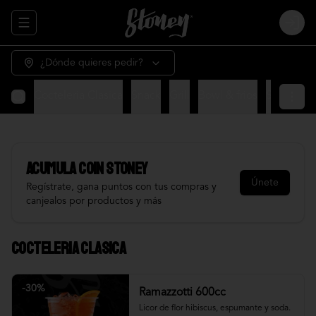
Abrir menu de navegación
Login
¿Dónde quieres pedir?
Cocteleria Clasica
Snack
Grill
Bowl & frios
Salsas
Fr
Acumula
COIN STONEY
Únete
Regístrate, gana puntos con tus compras y
canjealos por productos y más
Cocteleria Clasica
-
30
%
Ramazzotti 600cc
Licor de flor hibiscus, espumante y soda.