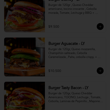
Burger de 120gr , Queso Cheddar 
americano, tocino crocante , Cebolla 
morada, Tomate, Lechuga y BBQ + 
Canasto de papas fritas.
$9.500
Burger Aguacate - LY
Burger de 120gr, Queso mozzarella, 
Champiñón salteado, Cebolla 
Caramelizada , Palta, cebolla crispy. + 
canasto de papas fritas
$10.500
Burger Tasty Bacon - LY
Burger de 120gr, Queso Cheddar 
Americano, TOCINO, Lechuga , Tomate, 
Cebolla, Laminas de Pepinillo , Mayonesa 
y Ketchup.