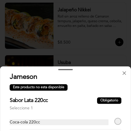
Jalapeño Nikkei
Roll sin arroz relleno de Camaron 
tempura, jalapeño, queso crema, cebolla, 
envuelto en palta, bañado en salsa 
acevichada.
$8.500
Usuba
Roll relleno de salmón, camarón, queso 
crema y plata, envuelto en laminas de 
Jameson
salmón fresco.
Este producto no esta disponible
$8.900
Sabor Lata 220cc
Obligatorio
Seleccione 1
Korean Roll
Coca-cola 220cc
Roll relleno de Camarón panko, palta, 
queso crema, cebollín, sin arroz envuelto 