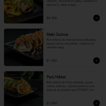
cebollin,  envuelto en palta, cubierto en 
salsa tari y  salsa unagui.
$8.900
Maki Quinoa
​Roll relleno de champiñones salteados, 
queso crema, ciboulette,  cubierto en 
cebolla crispy.
$7.900
Perú Nikkei
Roll relleno de Pollo salteado, queso 
crema, cebollin, cubierto palta en una 
salsa de aji amarillo tipo STONEY con 
topping de papa hilo.
$7.900