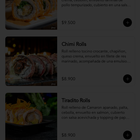
crema, cebollín, envuelto laminas de 
pollo tempurizado, cubierto en una salsa 
jaiba parmesana con toques de vino 
blanco.
$9.500
Chimi Rolls
Roll relleno tocino crocante, chapiñon, 
queso crema, envuelto en filete de res 
marinado, acompañada de una emulsion 
palta y chimichurri, con toques de 
cebolla crispy.
$8.900
Tiradito Rolls
Roll relleno de Camaron apanado, palta, 
cebolla, envuelto en salmon, cubierto 
con salsa acevichada y topping de papa 
camote.
$8.900