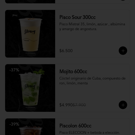
Pisco Sour 300cc
Pisco Mistral 35, limón, azúcar , albúmina 
y amargo de angostura.
$6.500
-
37
%
Mojito 600cc
Cóctel originario de Cuba, compuesto de 
ron, limón, menta
$4.990
$7.900
-
39
%
Piscolon 600cc
Pisco ELECCION + bebida a elección.