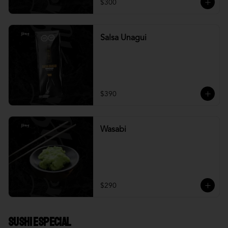
$300
Salsa Unagui
$390
Wasabi
$290
Sushi Especial