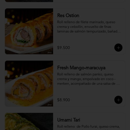
Res Ostion
Roll relleno de filete marinado, queso 
crema y cebollín, envuelto de finas 
laminas de salmón tempurizado, bañada 
en una salsa ostión y parmesano.
$9.500
Fresh Mango-maracuya
Roll relleno de salmón panko, queso 
crema y mango, empolvado en coco - 
merken, acompañado de una salsa de 
maracuyá y sutil menta.
$8.900
Umami Tari
Roll relleno  de Pollo furai, queso crema, 