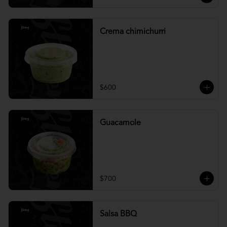
Crema chimichurri
$600
Guacamole
$700
Salsa BBQ