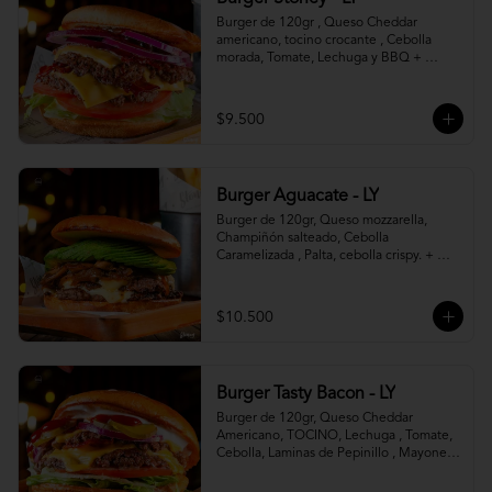
Burger de 120gr , Queso Cheddar 
americano, tocino crocante , Cebolla 
morada, Tomate, Lechuga y BBQ + 
Canasto de papas fritas.
$9.500
Burger Aguacate - LY
Burger de 120gr, Queso mozzarella, 
Champiñón salteado, Cebolla 
Caramelizada , Palta, cebolla crispy. + 
canasto de papas fritas
$10.500
Burger Tasty Bacon - LY
Burger de 120gr, Queso Cheddar 
Americano, TOCINO, Lechuga , Tomate, 
Cebolla, Laminas de Pepinillo , Mayonesa 
y Ketchup.