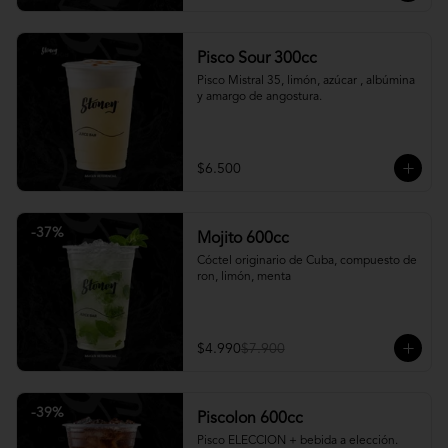
Pisco Sour 300cc
Pisco Mistral 35, limón, azúcar , albúmina 
y amargo de angostura.
$6.500
-
37
%
Mojito 600cc
Cóctel originario de Cuba, compuesto de 
ron, limón, menta
$4.990
$7.900
-
39
%
Piscolon 600cc
Pisco ELECCION + bebida a elección.