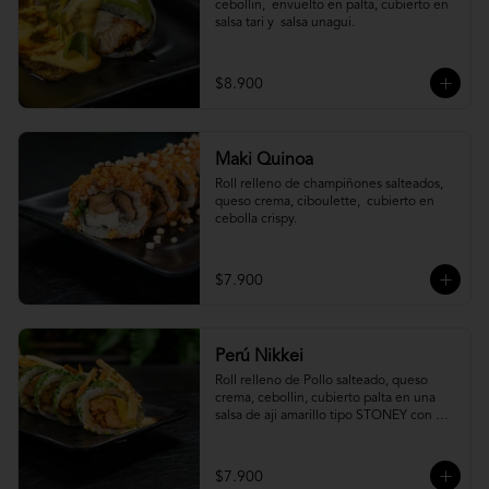
cebollin,  envuelto en palta, cubierto en 
salsa tari y  salsa unagui.
$8.900
Maki Quinoa
​Roll relleno de champiñones salteados, 
queso crema, ciboulette,  cubierto en 
cebolla crispy.
$7.900
Perú Nikkei
Roll relleno de Pollo salteado, queso 
crema, cebollin, cubierto palta en una 
salsa de aji amarillo tipo STONEY con 
topping de papa hilo.
$7.900