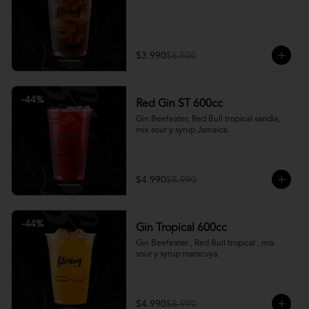
$3.990
$6.500
-
44
%
Red Gin ST 600cc
Gin Beefeater, Red Bull tropical sandia, 
mix sour y syrup Jamaica.
$4.990
$8.990
-
44
%
Gin Tropical 600cc
Gin Beefeater , Red Bull tropical , mix 
sour y syrup maracuya.
$4.990
$8.990