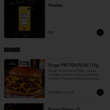
Mostaza
$50
Burger
-
14
%
Burger PROTEIN PLUS! 115g
Burger de tres carne 330gr  + queso 
cheddar americano, tocino y pepinillo.  
Contiene 115g de proteína por porción. 
+ papa fritas
$12.500
$14.500
Burger Stoney - LY