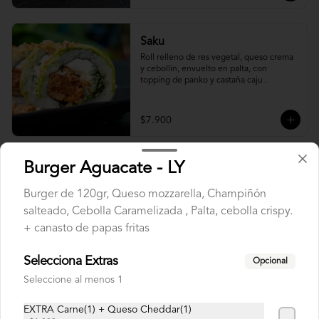
Saku
Roll relleno de res vegetal, queso crema 
y cebollín, envuelto en palta, con 
topping de panko y castaña caju .
$7.900
Sushi Sin Arroz
Burger Aguacate - LY
Burger de 120gr, Queso mozzarella, Champiñón
salteado, Cebolla Caramelizada , Palta, cebolla crispy.
Oriental Roll
+ canasto de papas fritas
Roll relleno de Salmon panko, camarón, 
queso crema, cebollín, sin arroz 
tempurizado.
Selecciona Extras
Opcional
Seleccione al menos 1
$8.500
EXTRA Carne(1) + Queso Cheddar(1)