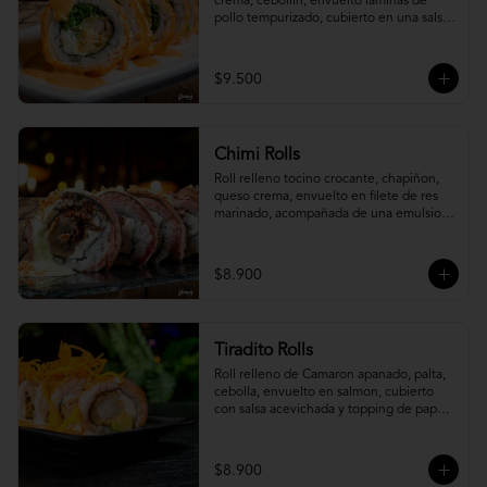
crema, cebollín, envuelto laminas de 
pollo tempurizado, cubierto en una salsa 
jaiba parmesana con toques de vino 
blanco.
$9.500
Chimi Rolls
Roll relleno tocino crocante, chapiñon, 
queso crema, envuelto en filete de res 
marinado, acompañada de una emulsion 
palta y chimichurri, con toques de 
cebolla crispy.
$8.900
Tiradito Rolls
Roll relleno de Camaron apanado, palta, 
cebolla, envuelto en salmon, cubierto 
con salsa acevichada y topping de papa 
camote.
$8.900