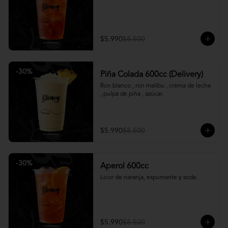
$5.990
$8.500
-
30
%
Piña Colada 600cc (Delivery)
Ron blanco , ron malibu , crema de leche 
, pulpa de piña , azúcar.
$5.990
$8.500
-
30
%
Aperol 600cc
Licor de naranja, espumante y soda.
$5.990
$8.500