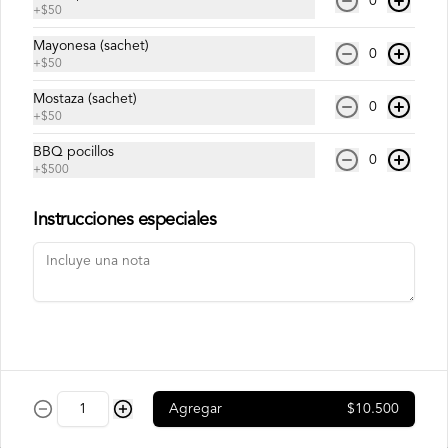
0
en laminas de salmón tempurizado.
+
$50
Mayonesa (sachet)
0
$8.500
+
$50
Mostaza (sachet)
0
+
$50
Crunch Roll
Roll relleno de Pollo apanado , queso 
BBQ pocillos
0
crema, cebollín, almendras triturada, sin 
+
$500
arroz, envuelto en palta.
Instrucciones especiales
$8.500
Nori Champ Roll
Roll relleno de Pollo apanado , palta, 
champiñon salteado, cebolla, sin arroz 
tempurizado.
Agregar
$10.500
$7.900