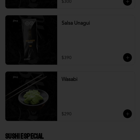
$300
Salsa Unagui
$390
Wasabi
$290
Sushi Especial