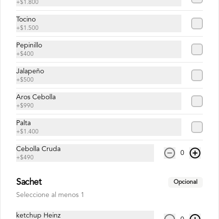
+
$1.800
Jalapeño Nikkei
Tocino
Roll sin arroz relleno de Camaron 
+
$1.500
tempura, jalapeño, queso crema, cebolla, 
envuelto en palta, bañado en salsa 
Pepinillo
acevichada.
+
$400
$8.500
Jalapeño
+
$500
Aros Cebolla
Usuba
+
$990
Roll relleno de salmón, camarón, queso 
Palta
crema y plata, envuelto en laminas de 
salmón fresco.
+
$1.400
Cebolla Cruda
0
+
$490
$8.900
Sachet
Opcional
Korean Roll
Seleccione al menos 1
Roll relleno de Camarón panko, palta, 
queso crema, cebollín, sin arroz envuelto 
ketchup Heinz