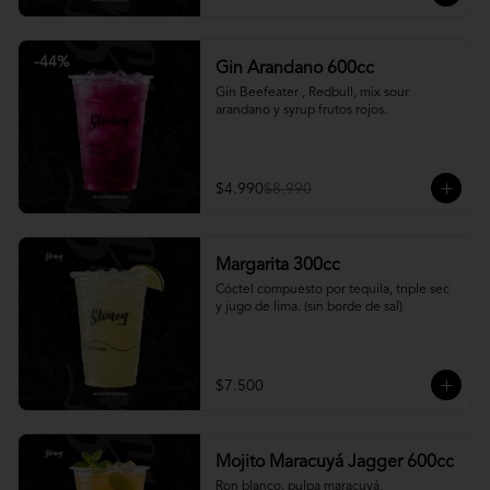
-
44
%
Gin Arandano 600cc
Gin Beefeater , Redbull, mix sour 
arandano y syrup frutos rojos.
$4.990
$8.990
Margarita 300cc
Cóctel compuesto por tequila, triple sec 
y jugo de lima. (sin borde de sal)
$7.500
Mojito Maracuyá Jagger 600cc
Ron blanco, pulpa maracuyá, 