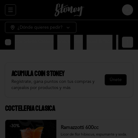
Abrir menu de navegación
Login
¿Dónde quieres pedir?
Cocteleria Clasica
Snack
Grill
Bowl & frios
Salsas
Fr
Acumula
COIN STONEY
Únete
Regístrate, gana puntos con tus compras y
canjealos por productos y más
Cocteleria Clasica
-
30
%
Ramazzotti 600cc
Licor de flor hibiscus, espumante y soda.