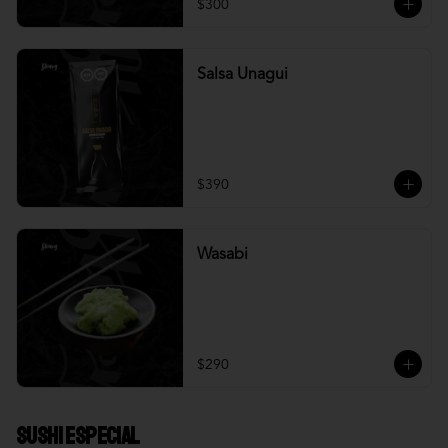
$300
Salsa Unagui
$390
Wasabi
$290
Sushi Especial