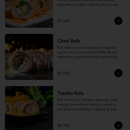
crema, cebollín, envuelto laminas de 
pollo tempurizado, cubierto en una salsa 
jaiba parmesana con toques de vino 
blanco.
$9.500
Chimi Rolls
Roll relleno tocino crocante, chapiñon, 
queso crema, envuelto en filete de res 
marinado, acompañada de una emulsion 
palta y chimichurri, con toques de 
cebolla crispy.
$8.900
Tiradito Rolls
Roll relleno de Camaron apanado, palta, 
cebolla, envuelto en salmon, cubierto 
con salsa acevichada y topping de papa 
camote.
$8.900