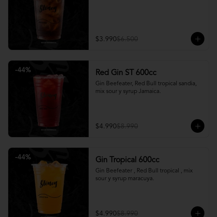
$3.990
$6.500
-
44
%
Red Gin ST 600cc
Gin Beefeater, Red Bull tropical sandia, 
mix sour y syrup Jamaica.
$4.990
$8.990
-
44
%
Gin Tropical 600cc
Gin Beefeater , Red Bull tropical , mix 
sour y syrup maracuya.
$4.990
$8.990