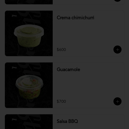
Crema chimichurri
$600
Guacamole
$700
Salsa BBQ