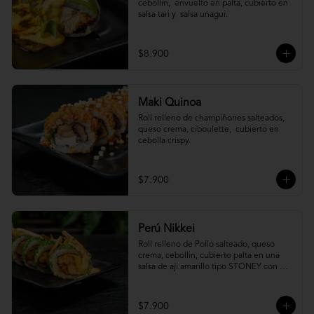
cebollin,  envuelto en palta, cubierto en 
salsa tari y  salsa unagui.
$8.900
Maki Quinoa
​Roll relleno de champiñones salteados, 
queso crema, ciboulette,  cubierto en 
cebolla crispy.
$7.900
Perú Nikkei
Roll relleno de Pollo salteado, queso 
crema, cebollin, cubierto palta en una 
salsa de aji amarillo tipo STONEY con 
topping de papa hilo.
$7.900