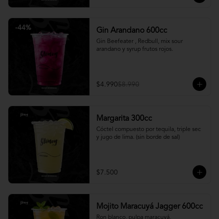
-
44
%
Gin Arandano 600cc
Gin Beefeater , Redbull, mix sour 
arandano y syrup frutos rojos.
$4.990
$8.990
Margarita 300cc
Cóctel compuesto por tequila, triple sec 
y jugo de lima. (sin borde de sal)
$7.500
Mojito Maracuyá Jagger 600cc
Ron blanco, pulpa maracuyá, 