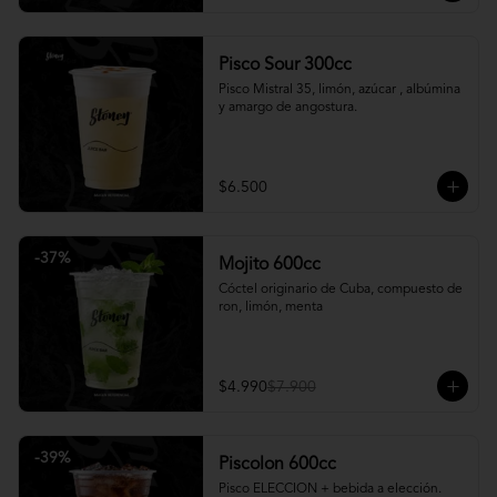
Pisco Sour 300cc
Pisco Mistral 35, limón, azúcar , albúmina 
y amargo de angostura.
$6.500
-
37
%
Mojito 600cc
Cóctel originario de Cuba, compuesto de 
ron, limón, menta
$4.990
$7.900
-
39
%
Piscolon 600cc
Pisco ELECCION + bebida a elección.