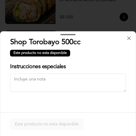
en laminas de salmón tempurizado.
$8.500
Crunch Roll
Shop Torobayo 500cc
Roll relleno de Pollo apanado , queso 
crema, cebollín, almendras triturada, sin 
Este producto no esta disponible
arroz, envuelto en palta.
Instrucciones especiales
$8.500
Nori Champ Roll
Roll relleno de Pollo apanado , palta, 
champiñon salteado, cebolla, sin arroz 
tempurizado.
Este producto no esta disponible
$7.900