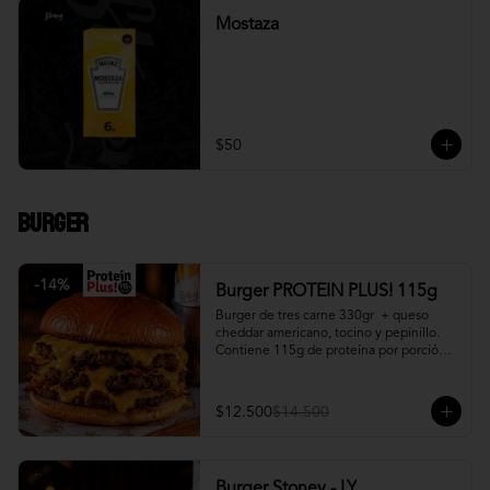
Mostaza
$50
Burger
-
14
%
Burger PROTEIN PLUS! 115g
Burger de tres carne 330gr  + queso 
cheddar americano, tocino y pepinillo.  
Contiene 115g de proteína por porción. 
+ papa fritas
$12.500
$14.500
Burger Stoney - LY