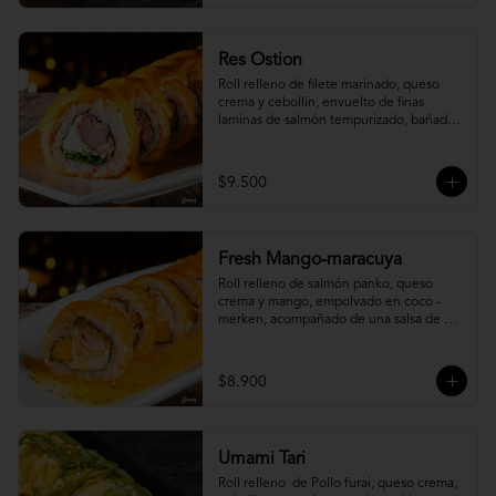
Res Ostion
Roll relleno de filete marinado, queso 
crema y cebollín, envuelto de finas 
laminas de salmón tempurizado, bañada 
en una salsa ostión y parmesano.
$9.500
Fresh Mango-maracuya
Roll relleno de salmón panko, queso 
crema y mango, empolvado en coco - 
merken, acompañado de una salsa de 
maracuyá y sutil menta.
$8.900
Umami Tari
Roll relleno  de Pollo furai, queso crema, 