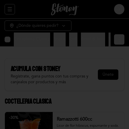
Abrir menu de navegación
Login
¿Dónde quieres pedir?
Cocteleria Clasica
Snack
Grill
Bowl & frios
Salsas
Fr
Acumula
COIN STONEY
Únete
Regístrate, gana puntos con tus compras y
canjealos por productos y más
Cocteleria Clasica
-
30
%
Ramazzotti 600cc
Licor de flor hibiscus, espumante y soda.