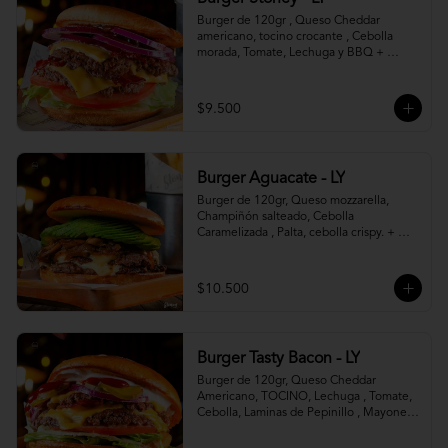
Burger de 120gr , Queso Cheddar 
americano, tocino crocante , Cebolla 
morada, Tomate, Lechuga y BBQ + 
Canasto de papas fritas.
$9.500
Burger Aguacate - LY
Burger de 120gr, Queso mozzarella, 
Champiñón salteado, Cebolla 
Caramelizada , Palta, cebolla crispy. + 
canasto de papas fritas
$10.500
Burger Tasty Bacon - LY
Burger de 120gr, Queso Cheddar 
Americano, TOCINO, Lechuga , Tomate, 
Cebolla, Laminas de Pepinillo , Mayonesa 
y Ketchup.