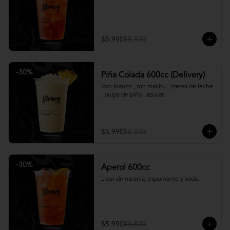
$5.990
$8.500
-
30
%
Piña Colada 600cc (Delivery)
Ron blanco , ron malibu , crema de leche 
, pulpa de piña , azúcar.
$5.990
$8.500
-
30
%
Aperol 600cc
Licor de naranja, espumante y soda.
$5.990
$8.500