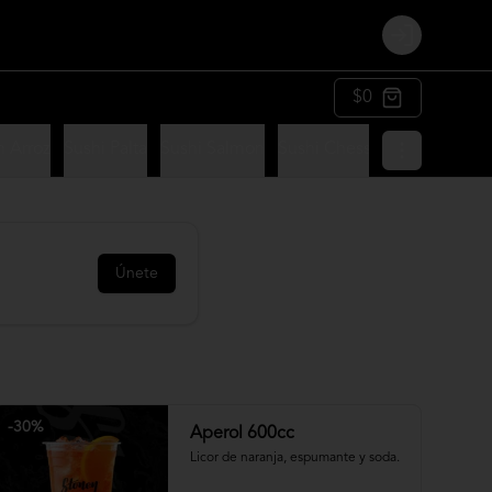
Login
$0
n Arroz
Sushi Palta
Sushi Salmon
Sushi Chesse
Sushi Panko
Únete
-
30
%
Aperol 600cc
Licor de naranja, espumante y soda.