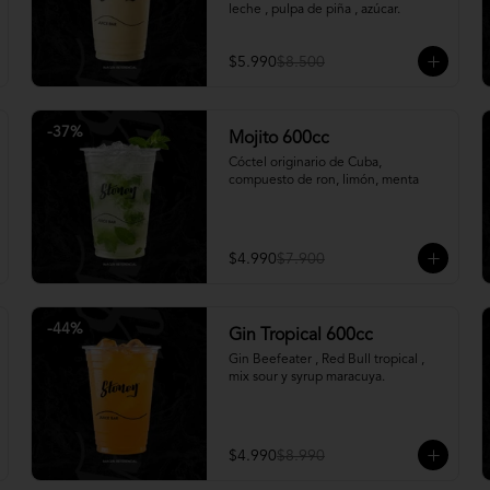
leche , pulpa de piña , azúcar.
$5.990
$8.500
-
37
%
Mojito 600cc
Cóctel originario de Cuba, 
compuesto de ron, limón, menta
$4.990
$7.900
-
44
%
Gin Tropical 600cc
Gin Beefeater , Red Bull tropical , 
mix sour y syrup maracuya.
$4.990
$8.990