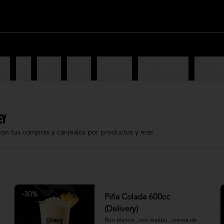
sas
Fritz
Sachet
Burger
DELIVERY
Sushi Especial
Sushi Si
EY
con tus compras y canjealos por productos y más
-
30
%
Piña Colada 600cc
(Delivery)
Ron blanco , ron malibu , crema de 