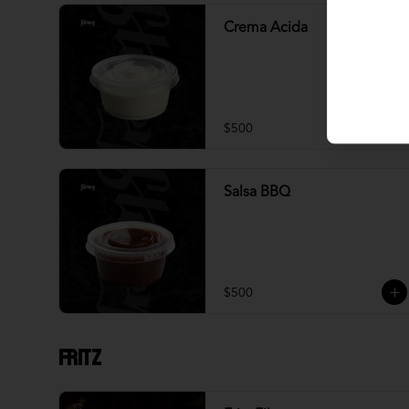
Crema Acida
$500
Salsa BBQ
$500
Fritz