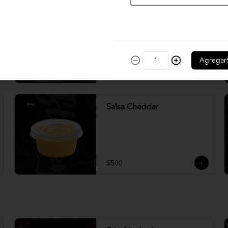
Crema chimichurri
Agregar
$600
Salsa Cheddar
$500