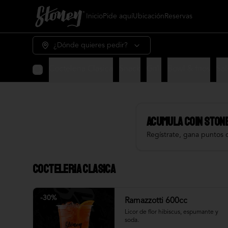
Inicio
Pide aquí
Ubicación
Reservas
¿Dónde quieres pedir?
Cocteleria Clasica
Snack
Grill
Bowl & frios
Sal
Acumula
COIN STON
Regístrate, gana puntos 
Cocteleria Clasica
-
30
%
Ramazzotti 600cc
Licor de flor hibiscus, espumante y 
soda.