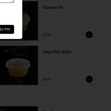
Guacamole
$2.990
$700
Salsa Piña dulce
$600