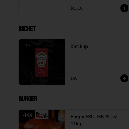
$6.500
Sachet
Ketchup
$50
Burger
-
14
%
Burger PROTEIN PLUS!
115g