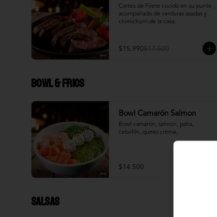
Cortes de Filete cocido en su punto , 
acompañado de verduras asadas y 
chimichurri de la casa.
$15.990
$17.500
Bowl & frios
Bowl Camarón Salmon
Bowl camarón, salmón, palta, 
cebollín, queso crema.
$14.500
Salsas