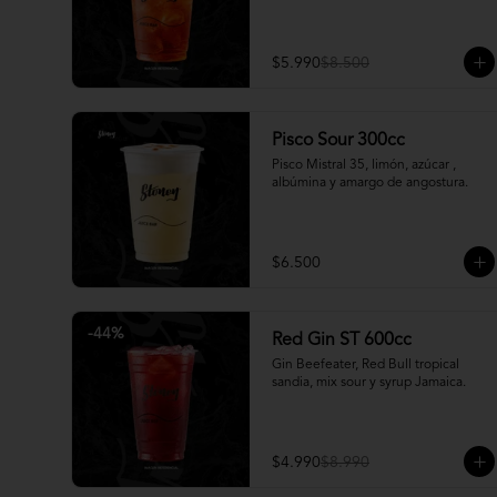
$5.990
$8.500
Pisco Sour 300cc
Pisco Mistral 35, limón, azúcar , 
albúmina y amargo de angostura.
$6.500
-
44
%
Red Gin ST 600cc
Gin Beefeater, Red Bull tropical 
sandia, mix sour y syrup Jamaica.
$4.990
$8.990