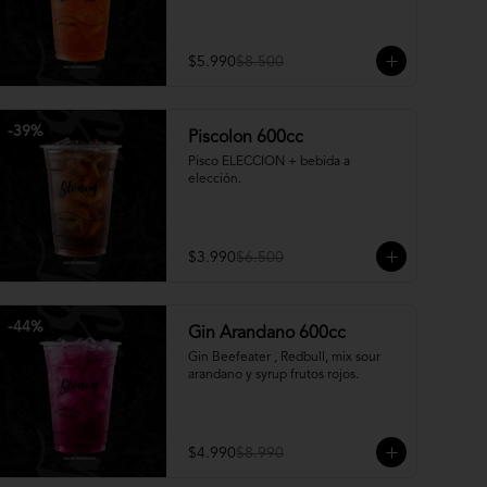
$5.990
$8.500
-
39
%
Piscolon 600cc
Pisco ELECCION + bebida a 
elección.
$3.990
$6.500
-
44
%
Gin Arandano 600cc
Gin Beefeater , Redbull, mix sour 
arandano y syrup frutos rojos.
$4.990
$8.990