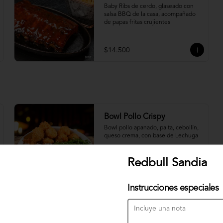
Baby Ribs de cerdo, glaseado con 
salsa BBQ de la casa, acompañado 
de papas fritas crujientes
$14.500
Bowl Pollo Crispy
Bowl pollo apanado, palta, cebollín, 
queso crema, con base de Lechuga
Redbull Sandia
$10.500
Instrucciones especiales