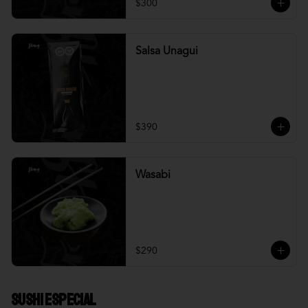
$300
Salsa Unagui
$390
Wasabi
$290
Sushi Especial