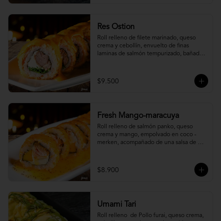
Res Ostion
Roll relleno de filete marinado, queso 
crema y cebollín, envuelto de finas 
laminas de salmón tempurizado, bañada 
en una salsa ostión y parmesano.
$9.500
Fresh Mango-maracuya
Roll relleno de salmón panko, queso 
crema y mango, empolvado en coco - 
merken, acompañado de una salsa de 
maracuyá y sutil menta.
$8.900
Umami Tari
Roll relleno  de Pollo furai, queso crema, 