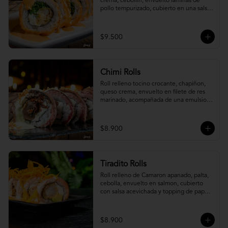
crema, cebollín, envuelto laminas de 
pollo tempurizado, cubierto en una salsa 
jaiba parmesana con toques de vino 
blanco.
$9.500
Chimi Rolls
Roll relleno tocino crocante, chapiñon, 
queso crema, envuelto en filete de res 
marinado, acompañada de una emulsion 
palta y chimichurri, con toques de 
cebolla crispy.
$8.900
Tiradito Rolls
Roll relleno de Camaron apanado, palta, 
cebolla, envuelto en salmon, cubierto 
con salsa acevichada y topping de papa 
camote.
$8.900