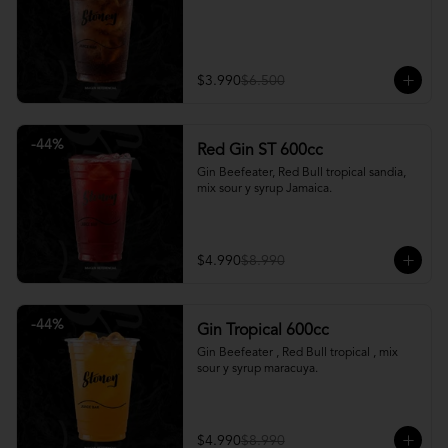
$3.990
$6.500
-
44
%
Red Gin ST 600cc
Gin Beefeater, Red Bull tropical sandia, 
mix sour y syrup Jamaica.
$4.990
$8.990
-
44
%
Gin Tropical 600cc
Gin Beefeater , Red Bull tropical , mix 
sour y syrup maracuya.
$4.990
$8.990