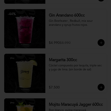
-
44
%
Gin Arandano 600cc
Gin Beefeater , Redbull, mix sour 
arandano y syrup frutos rojos.
$4.990
$8.990
Margarita 300cc
Cóctel compuesto por tequila, triple sec 
y jugo de lima. (sin borde de sal)
$7.500
Mojito Maracuyá Jagger 600cc
Ron blanco, pulpa maracuyá, 