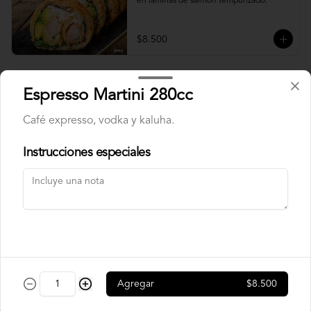
en laminas de salmón tempurizado.
$8.500
Crunch Roll
Espresso Martini 280cc
Roll relleno de Pollo apanado , queso 
crema, cebollín, almendras triturada, sin 
Café expresso, vodka y kaluha.
arroz, envuelto en palta.
Instrucciones especiales
$8.500
Nori Champ Roll
Roll relleno de Pollo apanado , palta, 
champiñon salteado, cebolla, sin arroz 
tempurizado.
Agregar
$8.500
$7.900