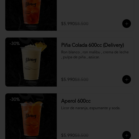
$5.990
$8.500
-
30
%
Piña Colada 600cc (Delivery)
Ron blanco , ron malibu , crema de leche 
, pulpa de piña , azúcar.
$5.990
$8.500
-
30
%
Aperol 600cc
Licor de naranja, espumante y soda.
$5.990
$8.500