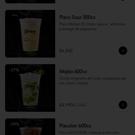
Pisco Sour 300cc
Pisco Mistral 35, limón, azúcar , albúmina 
y amargo de angostura.
$6.500
-
37
%
Mojito 600cc
Cóctel originario de Cuba, compuesto de 
ron, limón, menta
$4.990
$7.900
-
39
%
Piscolon 600cc
Pisco ELECCION + bebida a elección.