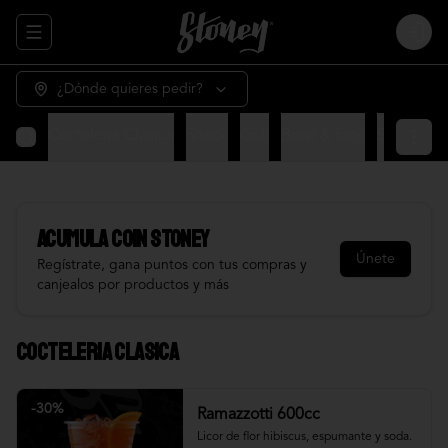
Abrir menu de navegación
Login
¿Dónde quieres pedir?
Cocteleria Clasica
Snack
Grill
Bowl & frios
Salsas
Fr
Acumula
COIN STONEY
Únete
Regístrate, gana puntos con tus compras y
canjealos por productos y más
Cocteleria Clasica
-
30
%
Ramazzotti 600cc
Licor de flor hibiscus, espumante y soda.