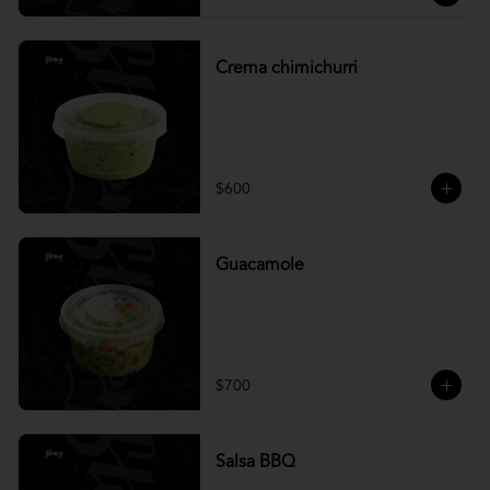
Crema chimichurri
$600
Guacamole
$700
Salsa BBQ