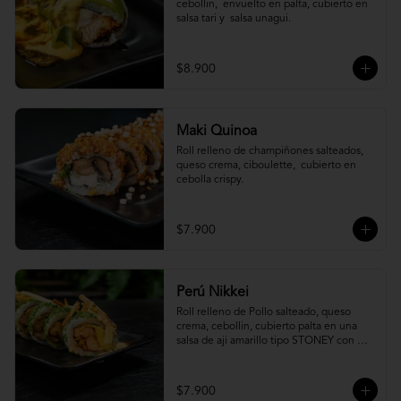
cebollin,  envuelto en palta, cubierto en 
salsa tari y  salsa unagui.
$8.900
Maki Quinoa
​Roll relleno de champiñones salteados, 
queso crema, ciboulette,  cubierto en 
cebolla crispy.
$7.900
Perú Nikkei
Roll relleno de Pollo salteado, queso 
crema, cebollin, cubierto palta en una 
salsa de aji amarillo tipo STONEY con 
topping de papa hilo.
$7.900