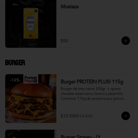
Mostaza
$50
Burger
-
14
%
Burger PROTEIN PLUS! 115g
Burger de tres carne 330gr  + queso 
cheddar americano, tocino y pepinillo.  
Contiene 115g de proteína por porción. 
+ papa fritas
$12.500
$14.500
Burger Stoney - LY