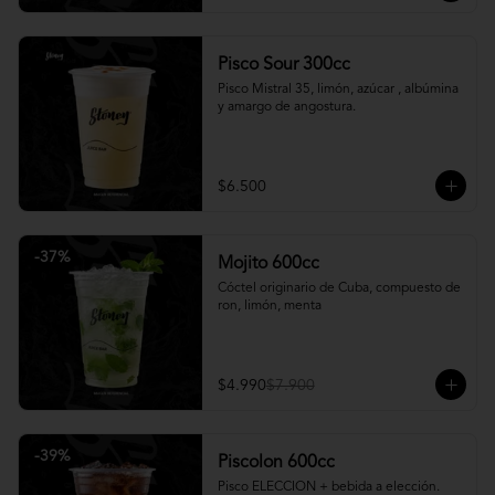
Pisco Sour 300cc
Pisco Mistral 35, limón, azúcar , albúmina 
y amargo de angostura.
$6.500
-
37
%
Mojito 600cc
Cóctel originario de Cuba, compuesto de 
ron, limón, menta
$4.990
$7.900
-
39
%
Piscolon 600cc
Pisco ELECCION + bebida a elección.