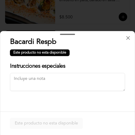
envuelto en palta, bañado en salsa 
acevichada.
$8.500
Usuba
Bacardi Respb
Roll relleno de salmón, camarón, queso 
crema y plata, envuelto en laminas de 
Este producto no esta disponible
salmón fresco.
Instrucciones especiales
$8.900
Korean Roll
Roll relleno de Camarón panko, palta, 
queso crema, cebollín, sin arroz envuelto 
en laminas de salmón tempurizado.
Este producto no esta disponible
$8.500