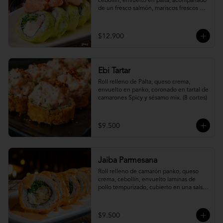
cebollín, envuelto en palta, acompañado 
de un fresco salmón, mariscos frescos en 
una leche de tigre acevichada.
$12.900
Ebi Tartar
Roll relleno de Palta, queso crema, 
envuelto en panko, coronado en tartal de 
camarones Spicy y sésamo mix. (8 cortes)
$9.500
Jaiba Parmesana
Roll relleno de camarón panko, queso 
crema, cebollín, envuelto laminas de 
pollo tempurizado, cubierto en una salsa 
jaiba parmesana con toques de vino 
blanco.
$9.500