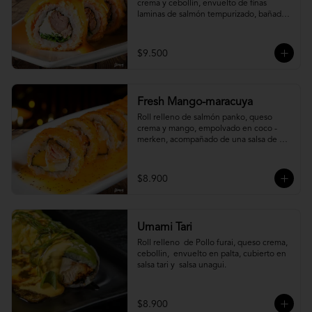
crema y cebollín, envuelto de finas 
laminas de salmón tempurizado, bañada 
en una salsa ostión y parmesano.
$9.500
Fresh Mango-maracuya
Roll relleno de salmón panko, queso 
crema y mango, empolvado en coco - 
merken, acompañado de una salsa de 
maracuyá y sutil menta.
$8.900
Umami Tari
Roll relleno  de Pollo furai, queso crema, 
cebollin,  envuelto en palta, cubierto en 
salsa tari y  salsa unagui.
$8.900