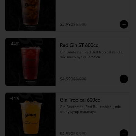
$3.990
$6.500
-
44
%
Red Gin ST 600cc
Gin Beefeater, Red Bull tropical sandia, 
mix sour y syrup Jamaica.
$4.990
$8.990
-
44
%
Gin Tropical 600cc
Gin Beefeater , Red Bull tropical , mix 
sour y syrup maracuya.
$4.990
$8.990