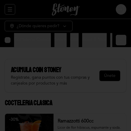
Abrir menu de navegación
Login
¿Dónde quieres pedir?
Cocteleria Clasica
Snack
Grill
Bowl & frios
Salsas
Fr
Acumula
COIN STONEY
Únete
Regístrate, gana puntos con tus compras y
canjealos por productos y más
Cocteleria Clasica
-
30
%
Ramazzotti 600cc
Licor de flor hibiscus, espumante y soda.