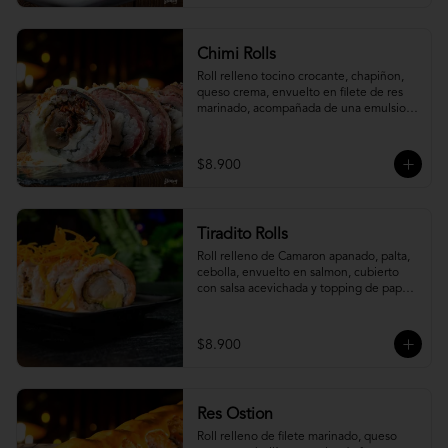
Chimi Rolls
Roll relleno tocino crocante, chapiñon, 
queso crema, envuelto en filete de res 
marinado, acompañada de una emulsion 
palta y chimichurri, con toques de 
cebolla crispy.
$8.900
Tiradito Rolls
Roll relleno de Camaron apanado, palta, 
cebolla, envuelto en salmon, cubierto 
con salsa acevichada y topping de papa 
camote.
$8.900
Res Ostion
Roll relleno de filete marinado, queso 