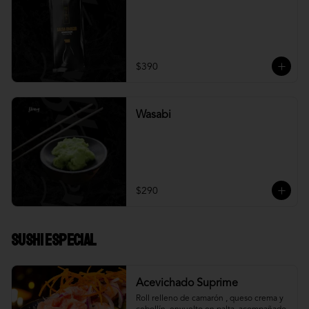
$390
Wasabi
$290
Sushi Especial
Acevichado Suprime
Roll relleno de camarón , queso crema y 