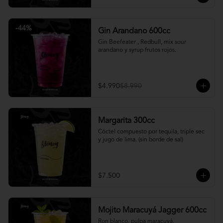
-
44
%
Gin Arandano 600cc
Gin Beefeater , Redbull, mix sour 
arandano y syrup frutos rojos.
$4.990
$8.990
Margarita 300cc
Cóctel compuesto por tequila, triple sec 
y jugo de lima. (sin borde de sal)
$7.500
Mojito Maracuyá Jagger 600cc
Ron blanco, pulpa maracuyá, 