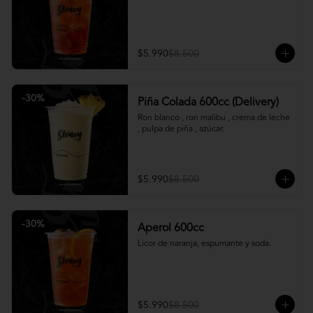
$5.990
$8.500
-
30
%
Piña Colada 600cc (Delivery)
Ron blanco , ron malibu , crema de leche 
, pulpa de piña , azúcar.
$5.990
$8.500
-
30
%
Aperol 600cc
Licor de naranja, espumante y soda.
$5.990
$8.500