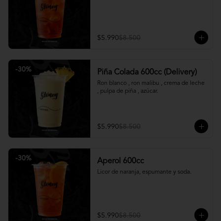
$5.990
$8.500
-
30
%
Piña Colada 600cc (Delivery)
Ron blanco , ron malibu , crema de leche 
, pulpa de piña , azúcar.
$5.990
$8.500
-
30
%
Aperol 600cc
Licor de naranja, espumante y soda.
$5.990
$8.500