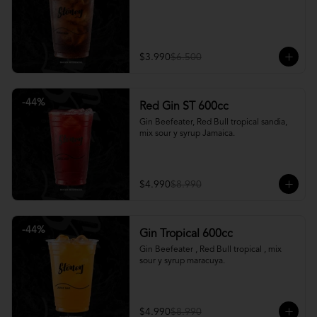
$3.990
$6.500
-
44
%
Red Gin ST 600cc
Gin Beefeater, Red Bull tropical sandia, 
mix sour y syrup Jamaica.
$4.990
$8.990
-
44
%
Gin Tropical 600cc
Gin Beefeater , Red Bull tropical , mix 
sour y syrup maracuya.
$4.990
$8.990