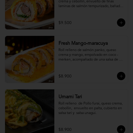
crema y cebollín, envuelto de finas 
laminas de salmón tempurizado, bañada 
en una salsa ostión y parmesano.
$9.500
Fresh Mango-maracuya
Roll relleno de salmón panko, queso 
crema y mango, empolvado en coco - 
merken, acompañado de una salsa de 
maracuyá y sutil menta.
$8.900
Umami Tari
Roll relleno  de Pollo furai, queso crema, 
cebollin,  envuelto en palta, cubierto en 
salsa tari y  salsa unagui.
$8.900