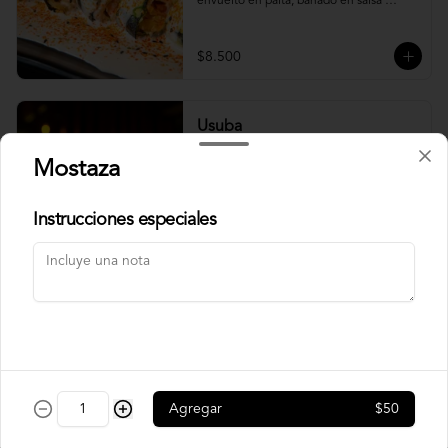
envuelto en palta, bañado en salsa 
acevichada.
$8.500
Usuba
Roll relleno de salmón, camarón, queso 
Mostaza
crema y plata, envuelto en laminas de 
salmón fresco.
Instrucciones especiales
$8.900
Korean Roll
Roll relleno de Camarón panko, palta, 
queso crema, cebollín, sin arroz envuelto 
en laminas de salmón tempurizado.
Agregar
$50
$8.500