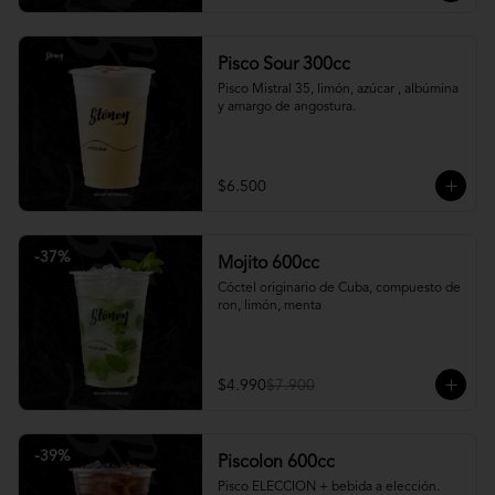
Pisco Sour 300cc
Pisco Mistral 35, limón, azúcar , albúmina 
y amargo de angostura.
$6.500
-
37
%
Mojito 600cc
Cóctel originario de Cuba, compuesto de 
ron, limón, menta
$4.990
$7.900
-
39
%
Piscolon 600cc
Pisco ELECCION + bebida a elección.