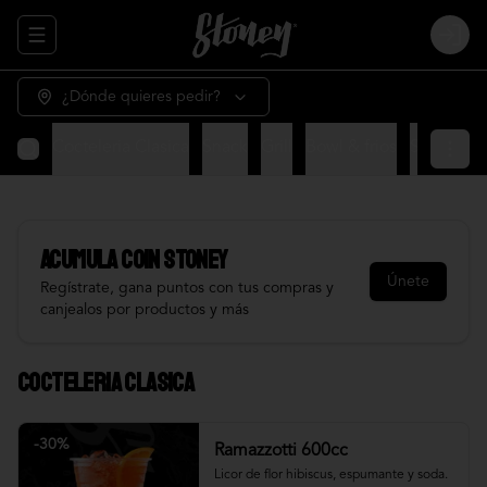
Abrir menu de navegación
Login
¿Dónde quieres pedir?
Cocteleria Clasica
Snack
Grill
Bowl & frios
Salsas
Fr
Acumula
COIN STONEY
Únete
Regístrate, gana puntos con tus compras y
canjealos por productos y más
Cocteleria Clasica
-
30
%
Ramazzotti 600cc
Licor de flor hibiscus, espumante y soda.