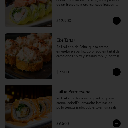
cebollín, envuelto en palta, acompañado 
de un fresco salmón, mariscos frescos en 
una leche de tigre acevichada.
$12.900
Ebi Tartar
Roll relleno de Palta, queso crema, 
envuelto en panko, coronado en tartal de 
camarones Spicy y sésamo mix. (8 cortes)
$9.500
Jaiba Parmesana
Roll relleno de camarón panko, queso 
crema, cebollín, envuelto laminas de 
pollo tempurizado, cubierto en una salsa 
jaiba parmesana con toques de vino 
blanco.
$9.500