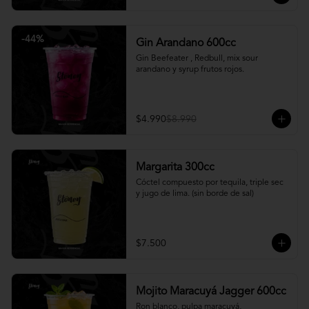
-
44
%
Gin Arandano 600cc
Gin Beefeater , Redbull, mix sour 
arandano y syrup frutos rojos.
$4.990
$8.990
Margarita 300cc
Cóctel compuesto por tequila, triple sec 
y jugo de lima. (sin borde de sal)
$7.500
Mojito Maracuyá Jagger 600cc
Ron blanco, pulpa maracuyá, 