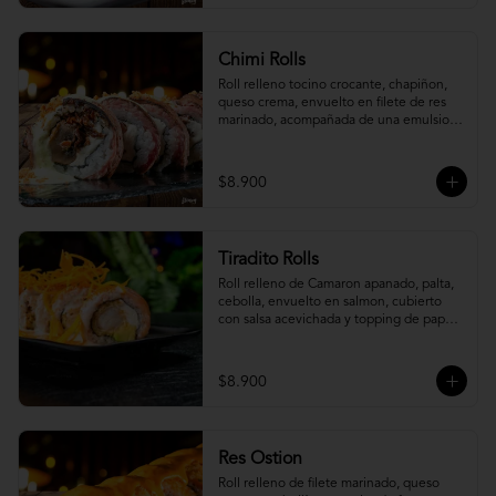
Chimi Rolls
Roll relleno tocino crocante, chapiñon, 
queso crema, envuelto en filete de res 
marinado, acompañada de una emulsion 
palta y chimichurri, con toques de 
cebolla crispy.
$8.900
Tiradito Rolls
Roll relleno de Camaron apanado, palta, 
cebolla, envuelto en salmon, cubierto 
con salsa acevichada y topping de papa 
camote.
$8.900
Res Ostion
Roll relleno de filete marinado, queso 