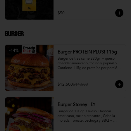
$50
Burger
-
14
%
Burger PROTEIN PLUS! 115g
Burger de tres carne 330gr  + queso 
cheddar americano, tocino y pepinillo.  
Contiene 115g de proteína por porción. 
+ papa fritas
$12.500
$14.500
Burger Stoney - LY
Burger de 120gr , Queso Cheddar 
americano, tocino crocante , Cebolla 
morada, Tomate, Lechuga y BBQ + 
Canasto de papas fritas.