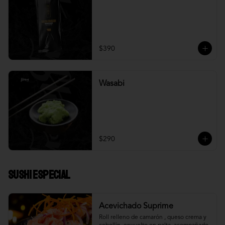
$390
Wasabi
$290
Sushi Especial
Acevichado Suprime
Roll relleno de camarón , queso crema y 