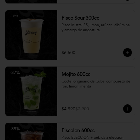
Pisco Sour 300cc
Pisco Mistral 35, limón, azúcar , albúmina 
y amargo de angostura.
$6.500
-
37
%
Mojito 600cc
Cóctel originario de Cuba, compuesto de 
ron, limón, menta
$4.990
$7.900
-
39
%
Piscolon 600cc
Pisco ELECCION + bebida a elección.