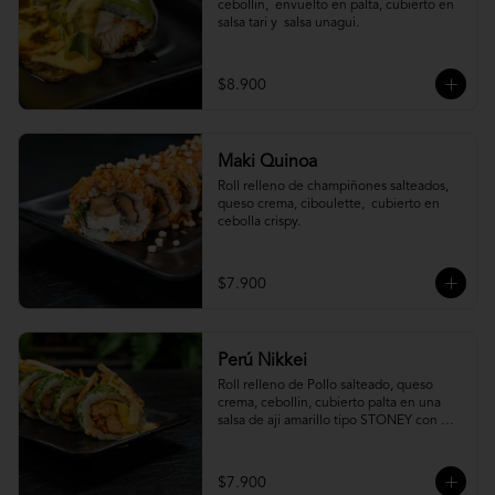
cebollin,  envuelto en palta, cubierto en 
salsa tari y  salsa unagui.
$8.900
Maki Quinoa
​Roll relleno de champiñones salteados, 
queso crema, ciboulette,  cubierto en 
cebolla crispy.
$7.900
Perú Nikkei
Roll relleno de Pollo salteado, queso 
crema, cebollin, cubierto palta en una 
salsa de aji amarillo tipo STONEY con 
topping de papa hilo.
$7.900