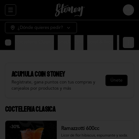
Abrir menu de navegación
Login
¿Dónde quieres pedir?
Cocteleria Clasica
Snack
Grill
Bowl & frios
Salsas
Fr
Acumula
COIN STONEY
Únete
Regístrate, gana puntos con tus compras y
canjealos por productos y más
Cocteleria Clasica
-
30
%
Ramazzotti 600cc
Licor de flor hibiscus, espumante y soda.