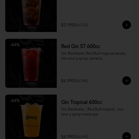
$3.990
$6.500
-
44
%
Red Gin ST 600cc
Gin Beefeater, Red Bull tropical sandia, 
mix sour y syrup Jamaica.
$4.990
$8.990
-
44
%
Gin Tropical 600cc
Gin Beefeater , Red Bull tropical , mix 
sour y syrup maracuya.
$4.990
$8.990