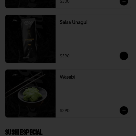
$300
Salsa Unagui
$390
Wasabi
$290
Sushi Especial