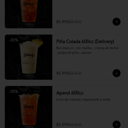
$5.990
$8.500
-
30
%
Piña Colada 600cc (Delivery)
Ron blanco , ron malibu , crema de leche 
, pulpa de piña , azúcar.
$5.990
$8.500
-
30
%
Aperol 600cc
Licor de naranja, espumante y soda.
$5.990
$8.500