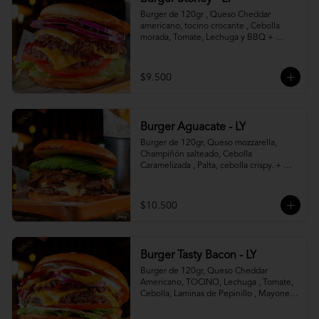
Burger de 120gr , Queso Cheddar 
americano, tocino crocante , Cebolla 
morada, Tomate, Lechuga y BBQ + 
Canasto de papas fritas.
$9.500
Burger Aguacate - LY
Burger de 120gr, Queso mozzarella, 
Champiñón salteado, Cebolla 
Caramelizada , Palta, cebolla crispy. + 
canasto de papas fritas
$10.500
Burger Tasty Bacon - LY
Burger de 120gr, Queso Cheddar 
Americano, TOCINO, Lechuga , Tomate, 
Cebolla, Laminas de Pepinillo , Mayonesa 
y Ketchup.