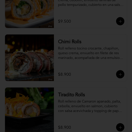
crema, cebollín, envuelto laminas de 
pollo tempurizado, cubierto en una salsa 
jaiba parmesana con toques de vino 
blanco.
$9.500
Chimi Rolls
Roll relleno tocino crocante, chapiñon, 
queso crema, envuelto en filete de res 
marinado, acompañada de una emulsion 
palta y chimichurri, con toques de 
cebolla crispy.
$8.900
Tiradito Rolls
Roll relleno de Camaron apanado, palta, 
cebolla, envuelto en salmon, cubierto 
con salsa acevichada y topping de papa 
camote.
$8.900