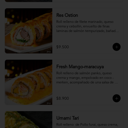
Res Ostion
Roll relleno de filete marinado, queso 
crema y cebollín, envuelto de finas 
laminas de salmón tempurizado, bañada 
en una salsa ostión y parmesano.
$9.500
Fresh Mango-maracuya
Roll relleno de salmón panko, queso 
crema y mango, empolvado en coco - 
merken, acompañado de una salsa de 
maracuyá y sutil menta.
$8.900
Umami Tari
Roll relleno  de Pollo furai, queso crema, 