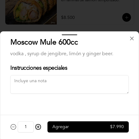
en laminas de salmón tempurizado.
$8.500
Crunch Roll
Moscow Mule 600cc
Roll relleno de Pollo apanado , queso 
crema, cebollín, almendras triturada, sin 
vodka , syrup de jengibre, limón y ginger beer.
arroz, envuelto en palta.
Instrucciones especiales
$8.500
Nori Champ Roll
Roll relleno de Pollo apanado , palta, 
champiñon salteado, cebolla, sin arroz 
tempurizado.
Agregar
$7.990
$7.900