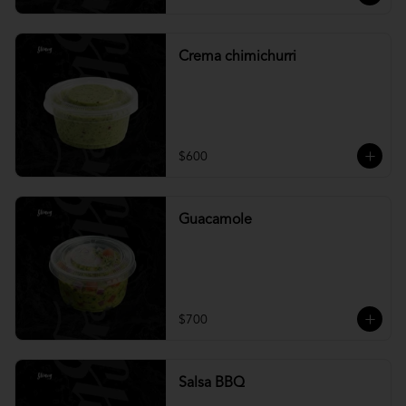
Crema chimichurri
$600
Guacamole
$700
Salsa BBQ