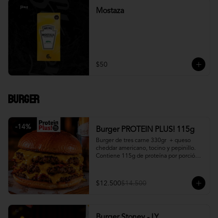
Mostaza
$50
Burger
-
14
%
Burger PROTEIN PLUS! 115g
Burger de tres carne 330gr  + queso 
cheddar americano, tocino y pepinillo.  
Contiene 115g de proteína por porción. 
+ papa fritas
$12.500
$14.500
Burger Stoney - LY