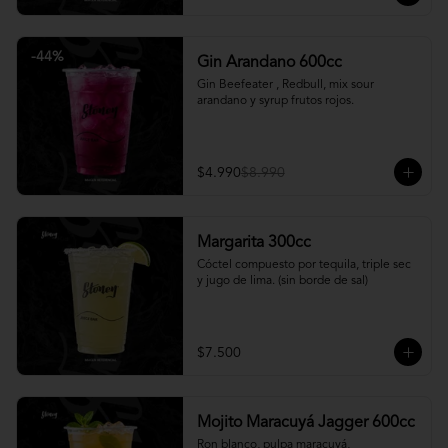
-
44
%
Gin Arandano 600cc
Gin Beefeater , Redbull, mix sour 
arandano y syrup frutos rojos.
$4.990
$8.990
Margarita 300cc
Cóctel compuesto por tequila, triple sec 
y jugo de lima. (sin borde de sal)
$7.500
Mojito Maracuyá Jagger 600cc
Ron blanco, pulpa maracuyá, 