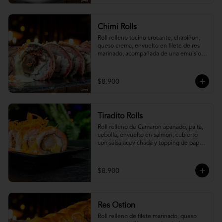
Chimi Rolls
Roll relleno tocino crocante, chapiñon, 
queso crema, envuelto en filete de res 
marinado, acompañada de una emulsion 
palta y chimichurri, con toques de 
cebolla crispy.
$8.900
Tiradito Rolls
Roll relleno de Camaron apanado, palta, 
cebolla, envuelto en salmon, cubierto 
con salsa acevichada y topping de papa 
camote.
$8.900
Res Ostion
Roll relleno de filete marinado, queso 