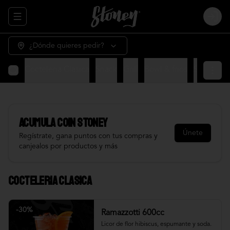
Abrir menu de navegación
Login
¿Dónde quieres pedir?
Cocteleria Clasica
Snack
Grill
Bowl & frios
Salsas
Fr
Acumula
COIN STONEY
Únete
Regístrate, gana puntos con tus compras y
canjealos por productos y más
Cocteleria Clasica
-
30
%
Ramazzotti 600cc
Licor de flor hibiscus, espumante y soda.