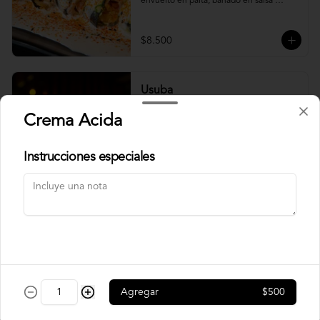
envuelto en palta, bañado en salsa 
acevichada.
$8.500
Usuba
Roll relleno de salmón, camarón, queso 
Crema Acida
crema y plata, envuelto en laminas de 
salmón fresco.
Instrucciones especiales
$8.900
Korean Roll
Roll relleno de Camarón panko, palta, 
queso crema, cebollín, sin arroz envuelto 
en laminas de salmón tempurizado.
Agregar
$500
$8.500