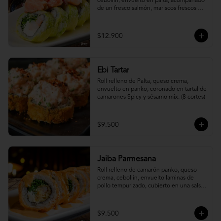
cebollín, envuelto en palta, acompañado 
de un fresco salmón, mariscos frescos en 
una leche de tigre acevichada.
$12.900
Ebi Tartar
Roll relleno de Palta, queso crema, 
envuelto en panko, coronado en tartal de 
camarones Spicy y sésamo mix. (8 cortes)
$9.500
Jaiba Parmesana
Roll relleno de camarón panko, queso 
crema, cebollín, envuelto laminas de 
pollo tempurizado, cubierto en una salsa 
jaiba parmesana con toques de vino 
blanco.
$9.500