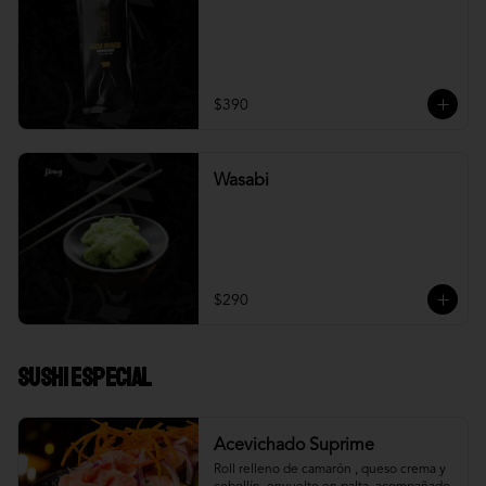
$390
Wasabi
$290
Sushi Especial
Acevichado Suprime
Roll relleno de camarón , queso crema y 