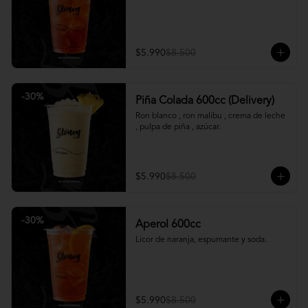
$5.990
$8.500
-
30
%
Piña Colada 600cc (Delivery)
Ron blanco , ron malibu , crema de leche 
, pulpa de piña , azúcar.
$5.990
$8.500
-
30
%
Aperol 600cc
Licor de naranja, espumante y soda.
$5.990
$8.500