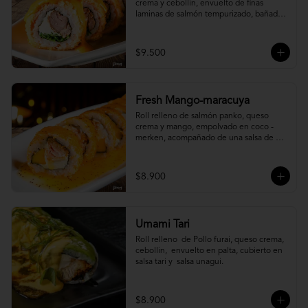
crema y cebollín, envuelto de finas 
laminas de salmón tempurizado, bañada 
en una salsa ostión y parmesano.
$9.500
Fresh Mango-maracuya
Roll relleno de salmón panko, queso 
crema y mango, empolvado en coco - 
merken, acompañado de una salsa de 
maracuyá y sutil menta.
$8.900
Umami Tari
Roll relleno  de Pollo furai, queso crema, 
cebollin,  envuelto en palta, cubierto en 
salsa tari y  salsa unagui.
$8.900