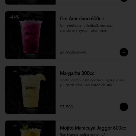
-
44
%
Gin Arandano 600cc
Gin Beefeater , Redbull, mix sour 
arandano y syrup frutos rojos.
$4.990
$8.990
Margarita 300cc
Cóctel compuesto por tequila, triple sec 
y jugo de lima. (sin borde de sal)
$7.500
Mojito Maracuyá Jagger 600cc
Ron blanco, pulpa maracuyá, 