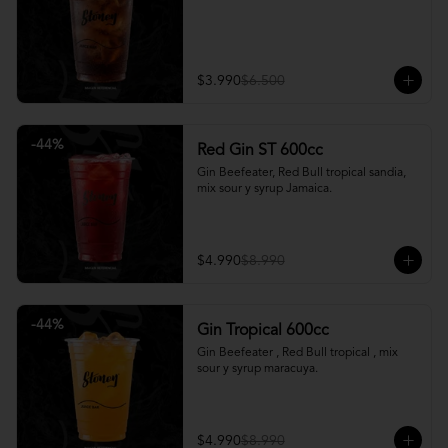
$3.990
$6.500
-
44
%
Red Gin ST 600cc
Gin Beefeater, Red Bull tropical sandia, 
mix sour y syrup Jamaica.
$4.990
$8.990
-
44
%
Gin Tropical 600cc
Gin Beefeater , Red Bull tropical , mix 
sour y syrup maracuya.
$4.990
$8.990