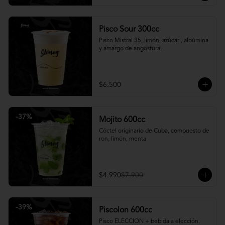
Pisco Sour 300cc
Pisco Mistral 35, limón, azúcar , albúmina 
y amargo de angostura.
$6.500
-
37
%
Mojito 600cc
Cóctel originario de Cuba, compuesto de 
ron, limón, menta
$4.990
$7.900
-
39
%
Piscolon 600cc
Pisco ELECCION + bebida a elección.