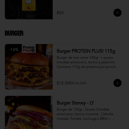
$50
Burger
-
14
%
Burger PROTEIN PLUS! 115g
Burger de tres carne 330gr  + queso 
cheddar americano, tocino y pepinillo.  
Contiene 115g de proteína por porción. 
+ papa fritas
$12.500
$14.500
Burger Stoney - LY
Burger de 120gr , Queso Cheddar 
americano, tocino crocante , Cebolla 
morada, Tomate, Lechuga y BBQ + 
Canasto de papas fritas.