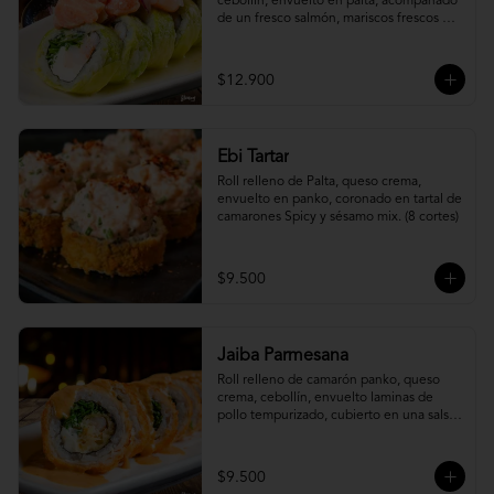
cebollín, envuelto en palta, acompañado 
de un fresco salmón, mariscos frescos en 
una leche de tigre acevichada.
$12.900
Ebi Tartar
Roll relleno de Palta, queso crema, 
envuelto en panko, coronado en tartal de 
camarones Spicy y sésamo mix. (8 cortes)
$9.500
Jaiba Parmesana
Roll relleno de camarón panko, queso 
crema, cebollín, envuelto laminas de 
pollo tempurizado, cubierto en una salsa 
jaiba parmesana con toques de vino 
blanco.
$9.500