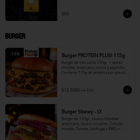
$50
Burger
-
14
%
Burger PROTEIN PLUS! 115g
Burger de tres carne 330gr  + queso 
cheddar americano, tocino y pepinillo.  
Contiene 115g de proteína por porción. 
+ papa fritas
$12.500
$14.500
Burger Stoney - LY
Burger de 120gr , Queso Cheddar 
americano, tocino crocante , Cebolla 
morada, Tomate, Lechuga y BBQ + 
Canasto de papas fritas.