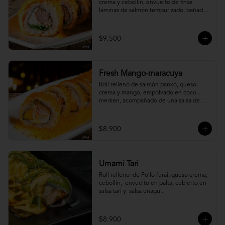
crema y cebollín, envuelto de finas 
laminas de salmón tempurizado, bañada 
en una salsa ostión y parmesano.
$9.500
Fresh Mango-maracuya
Roll relleno de salmón panko, queso 
crema y mango, empolvado en coco - 
merken, acompañado de una salsa de 
maracuyá y sutil menta.
$8.900
Umami Tari
Roll relleno  de Pollo furai, queso crema, 
cebollin,  envuelto en palta, cubierto en 
salsa tari y  salsa unagui.
$8.900