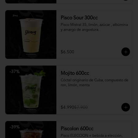
Pisco Sour 300cc
Pisco Mistral 35, limón, azúcar , albúmina 
y amargo de angostura.
$6.500
-
37
%
Mojito 600cc
Cóctel originario de Cuba, compuesto de 
ron, limón, menta
$4.990
$7.900
-
39
%
Piscolon 600cc
Pisco ELECCION + bebida a elección.