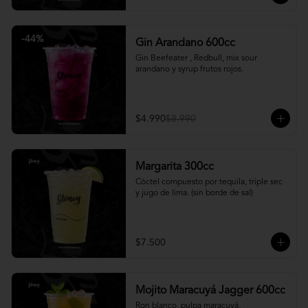
-
44
%
Gin Arandano 600cc
Gin Beefeater , Redbull, mix sour 
arandano y syrup frutos rojos.
$4.990
$8.990
Margarita 300cc
Cóctel compuesto por tequila, triple sec 
y jugo de lima. (sin borde de sal)
$7.500
Mojito Maracuyá Jagger 600cc
Ron blanco, pulpa maracuyá, 