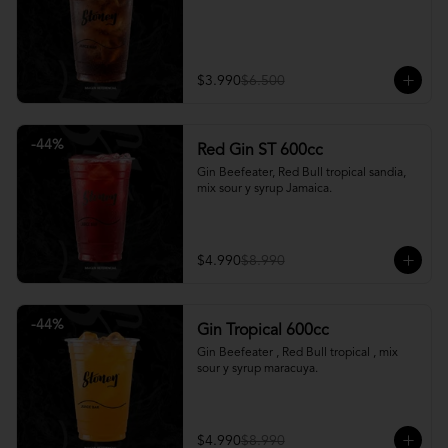
$3.990
$6.500
-
44
%
Red Gin ST 600cc
Gin Beefeater, Red Bull tropical sandia, 
mix sour y syrup Jamaica.
$4.990
$8.990
-
44
%
Gin Tropical 600cc
Gin Beefeater , Red Bull tropical , mix 
sour y syrup maracuya.
$4.990
$8.990