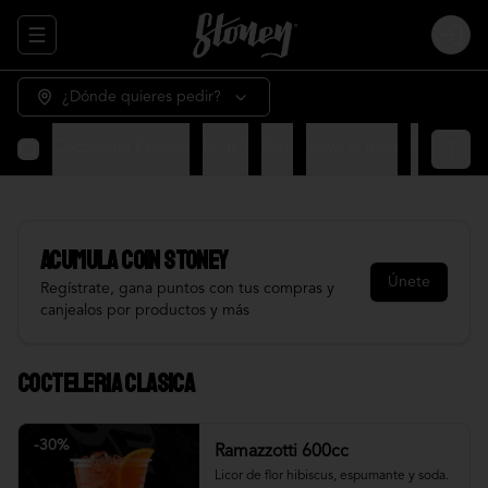
Abrir menu de navegación
Login
¿Dónde quieres pedir?
Cocteleria Clasica
Snack
Grill
Bowl & frios
Salsas
Fr
Acumula
COIN STONEY
Únete
Regístrate, gana puntos con tus compras y
canjealos por productos y más
Cocteleria Clasica
-
30
%
Ramazzotti 600cc
Licor de flor hibiscus, espumante y soda.