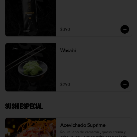
$390
Wasabi
$290
Sushi Especial
Acevichado Suprime
Roll relleno de camarón , queso crema y 