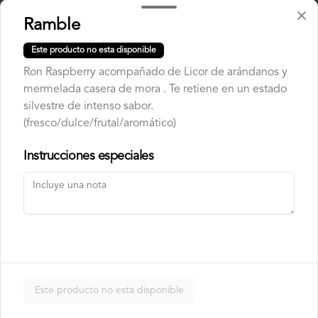
envuelto en palta, bañado en salsa 
acevichada.
Ramble
$8.500
Este producto no esta disponible
Ron Raspberry acompañado de Licor de arándanos y
mermelada casera de mora . Te retiene en un estado
Usuba
silvestre de intenso sabor.
Roll relleno de salmón, camarón, queso 
crema y plata, envuelto en laminas de 
(fresco/dulce/frutal/aromático)
salmón fresco.
Instrucciones especiales
$8.900
Korean Roll
Roll relleno de Camarón panko, palta, 
queso crema, cebollín, sin arroz envuelto 
en laminas de salmón tempurizado.
Este producto no esta disponible
$8.500