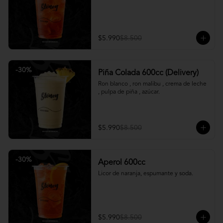
$5.990
$8.500
-
30
%
Piña Colada 600cc (Delivery)
Ron blanco , ron malibu , crema de leche 
, pulpa de piña , azúcar.
$5.990
$8.500
-
30
%
Aperol 600cc
Licor de naranja, espumante y soda.
$5.990
$8.500