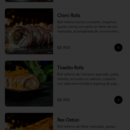
Chimi Rolls
Roll relleno tocino crocante, chapiñon, 
queso crema, envuelto en filete de res 
marinado, acompañada de una emulsion 
palta y chimichurri, con toques de 
cebolla crispy.
$8.900
Tiradito Rolls
Roll relleno de Camaron apanado, palta, 
cebolla, envuelto en salmon, cubierto 
con salsa acevichada y topping de papa 
camote.
$8.900
Res Ostion
Roll relleno de filete marinado, queso 