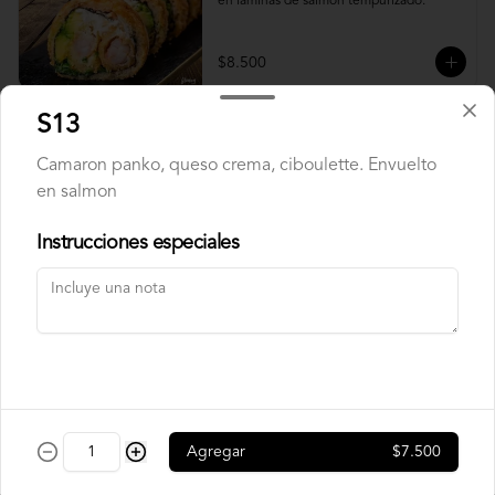
en laminas de salmón tempurizado.
$8.500
S13
Crunch Roll
Camaron panko, queso crema, ciboulette. Envuelto
Roll relleno de Pollo apanado , queso 
crema, cebollín, almendras triturada, sin 
en salmon
arroz, envuelto en palta.
Instrucciones especiales
$8.500
Nori Champ Roll
Roll relleno de Pollo apanado , palta, 
champiñon salteado, cebolla, sin arroz 
tempurizado.
Agregar
$7.500
$7.900