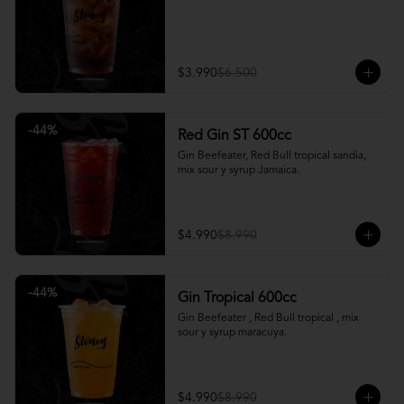
$3.990
$6.500
-
44
%
Red Gin ST 600cc
Gin Beefeater, Red Bull tropical sandia, 
mix sour y syrup Jamaica.
$4.990
$8.990
-
44
%
Gin Tropical 600cc
Gin Beefeater , Red Bull tropical , mix 
sour y syrup maracuya.
$4.990
$8.990