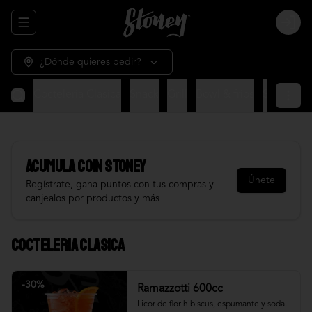
Abrir menu de navegación
Login
¿Dónde quieres pedir?
Cocteleria Clasica
Snack
Grill
Bowl & frios
Salsas
Fr
Acumula
COIN STONEY
Únete
Regístrate, gana puntos con tus compras y
canjealos por productos y más
Cocteleria Clasica
-
30
%
Ramazzotti 600cc
Licor de flor hibiscus, espumante y soda.