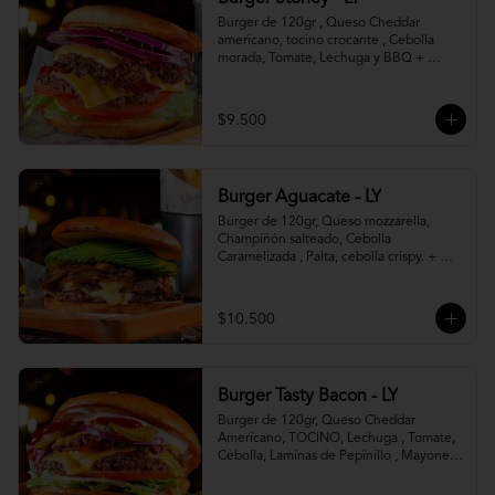
Burger de 120gr , Queso Cheddar 
americano, tocino crocante , Cebolla 
morada, Tomate, Lechuga y BBQ + 
Canasto de papas fritas.
$9.500
Burger Aguacate - LY
Burger de 120gr, Queso mozzarella, 
Champiñón salteado, Cebolla 
Caramelizada , Palta, cebolla crispy. + 
canasto de papas fritas
$10.500
Burger Tasty Bacon - LY
Burger de 120gr, Queso Cheddar 
Americano, TOCINO, Lechuga , Tomate, 
Cebolla, Laminas de Pepinillo , Mayonesa 
y Ketchup.