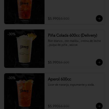
$5.990
$8.500
-
30
%
Piña Colada 600cc (Delivery)
Ron blanco , ron malibu , crema de leche 
, pulpa de piña , azúcar.
$5.990
$8.500
-
30
%
Aperol 600cc
Licor de naranja, espumante y soda.
$5.990
$8.500