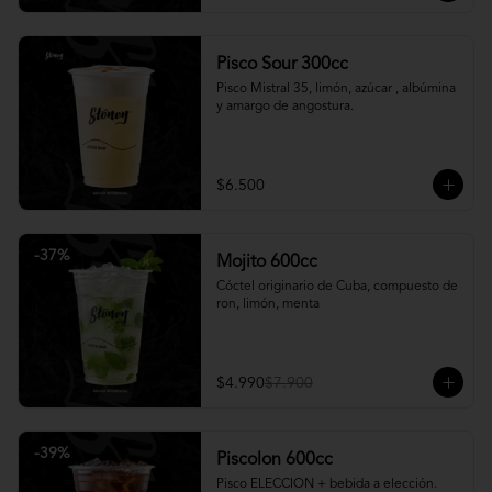
Pisco Sour 300cc
Pisco Mistral 35, limón, azúcar , albúmina 
y amargo de angostura.
$6.500
-
37
%
Mojito 600cc
Cóctel originario de Cuba, compuesto de 
ron, limón, menta
$4.990
$7.900
-
39
%
Piscolon 600cc
Pisco ELECCION + bebida a elección.