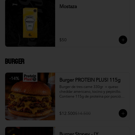
Mostaza
$50
Burger
-
14
%
Burger PROTEIN PLUS! 115g
Burger de tres carne 330gr  + queso 
cheddar americano, tocino y pepinillo.  
Contiene 115g de proteína por porción. 
+ papa fritas
$12.500
$14.500
Burger Stoney - LY