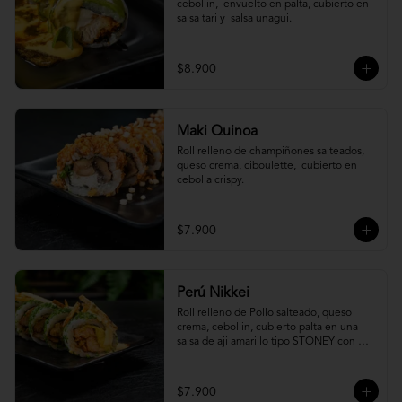
cebollin,  envuelto en palta, cubierto en 
salsa tari y  salsa unagui.
$8.900
Maki Quinoa
​Roll relleno de champiñones salteados, 
queso crema, ciboulette,  cubierto en 
cebolla crispy.
$7.900
Perú Nikkei
Roll relleno de Pollo salteado, queso 
crema, cebollin, cubierto palta en una 
salsa de aji amarillo tipo STONEY con 
topping de papa hilo.
$7.900