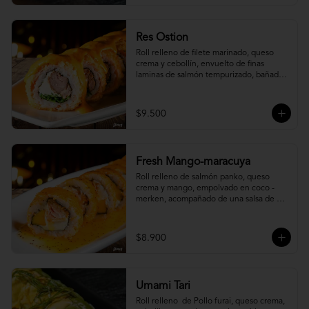
Res Ostion
Roll relleno de filete marinado, queso 
crema y cebollín, envuelto de finas 
laminas de salmón tempurizado, bañada 
en una salsa ostión y parmesano.
$9.500
Fresh Mango-maracuya
Roll relleno de salmón panko, queso 
crema y mango, empolvado en coco - 
merken, acompañado de una salsa de 
maracuyá y sutil menta.
$8.900
Umami Tari
Roll relleno  de Pollo furai, queso crema, 