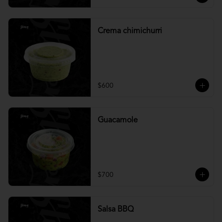
Crema chimichurri
$600
Guacamole
$700
Salsa BBQ