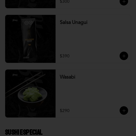
$300
Salsa Unagui
$390
Wasabi
$290
Sushi Especial