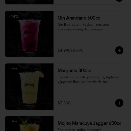
-
44
%
Gin Arandano 600cc
Gin Beefeater , Redbull, mix sour 
arandano y syrup frutos rojos.
$4.990
$8.990
Margarita 300cc
Cóctel compuesto por tequila, triple sec 
y jugo de lima. (sin borde de sal)
$7.500
Mojito Maracuyá Jagger 600cc
Ron blanco, pulpa maracuyá, 