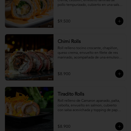
crema, cebollín, envuelto laminas de 
pollo tempurizado, cubierto en una salsa 
jaiba parmesana con toques de vino 
blanco.
$9.500
Chimi Rolls
Roll relleno tocino crocante, chapiñon, 
queso crema, envuelto en filete de res 
marinado, acompañada de una emulsion 
palta y chimichurri, con toques de 
cebolla crispy.
$8.900
Tiradito Rolls
Roll relleno de Camaron apanado, palta, 
cebolla, envuelto en salmon, cubierto 
con salsa acevichada y topping de papa 
camote.
$8.900